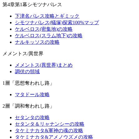
第4章第1幕シモツナパレス
下津名パレス攻略とギミック
シモツナパレス(蟻塚)探索100%マップ
ケルベロス(密集地)の攻略
ケルベロス(スラム地下)の攻略
ナルキッソスの攻略
メメントス/異世界
メメントス(異世界)まとめ
調伏の領域
1層「思想奪われし路」
マタドール攻略
2層「調和奪われし路」
セタンタの攻略
セタンタ＆リャナンシーの攻略
タケミナカタ&軍神の魂の攻略
タケミナカタ&アメノウズメの攻略