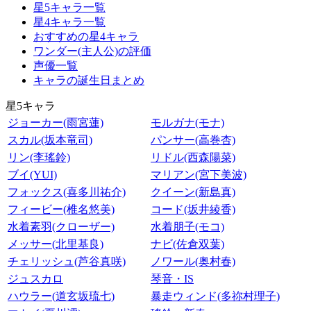
星5キャラ一覧
星4キャラ一覧
おすすめの星4キャラ
ワンダー(主人公)の評価
声優一覧
キャラの誕生日まとめ
星5キャラ
ジョーカー(雨宮蓮)
モルガナ(モナ)
スカル(坂本竜司)
パンサー(高巻杏)
リン(李瑤鈴)
リドル(西森陽菜)
ブイ(YUI)
マリアン(宮下美波)
フォックス(喜多川祐介)
クイーン(新島真)
フィービー(椎名悠美)
コード(坂井綾香)
水着素羽(クローザー)
水着朋子(モコ)
メッサー(北里基良)
ナビ(佐倉双葉)
チェリッシュ(芦谷真咲)
ノワール(奥村春)
ジュスカロ
琴音・IS
ハウラー(道玄坂琉七)
暴走ウィンド(多祢村理子)