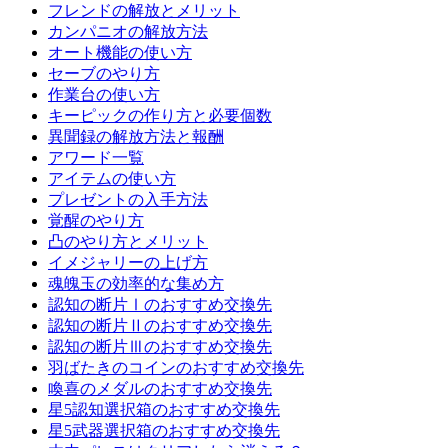
フレンドの解放とメリット
カンパニオの解放方法
オート機能の使い方
セーブのやり方
作業台の使い方
キーピックの作り方と必要個数
異聞録の解放方法と報酬
アワード一覧
アイテムの使い方
プレゼントの入手方法
覚醒のやり方
凸のやり方とメリット
イメジャリーの上げ方
魂魄玉の効率的な集め方
認知の断片Ⅰのおすすめ交換先
認知の断片Ⅱのおすすめ交換先
認知の断片Ⅲのおすすめ交換先
羽ばたきのコインのおすすめ交換先
喚喜のメダルのおすすめ交換先
星5認知選択箱のおすすめ交換先
星5武器選択箱のおすすめ交換先