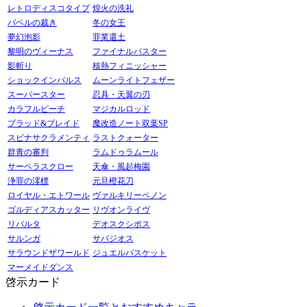
レトロディスコタイプ
煌火の洗礼
バベルの裁き
冬の女王
夢幻泡影
罪業還土
黎明のヴィーナス
ファイナルバスター
影斬り
核熱フィニッシャー
ショックインパルス
ムーンライトフェザー
スーパースター
忍具・天翼の刃
カラフルビーチ
マジカルロッド
ブラッド&ブレイド
魔改造ノート双葉SP
スピナサクラメンティ
ラストクォーター
群青の審判
ラムドゥラムール
サーベラスクロー
天傘・風起梅園
浄罪の澪標
元旦橙花刀
ロイヤル・エトワール
ヴァルキリーペノン
ゴルディアスカッター
リヴオンライヴ
リバルタ
デオスクシポス
サルンガ
サバジオス
サラウンドザワールド
ジュエルバスケット
マーメイドダンス
啓示カード