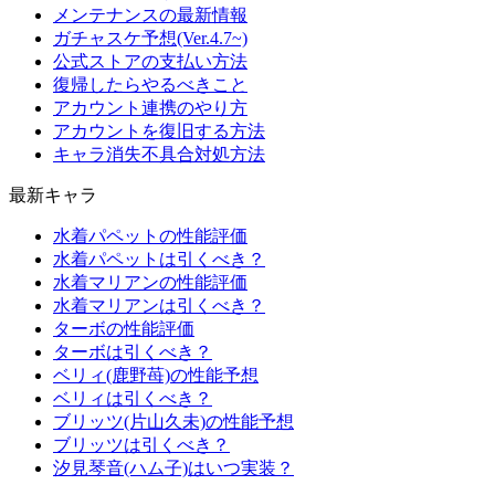
メンテナンスの最新情報
ガチャスケ予想(Ver.4.7~)
公式ストアの支払い方法
復帰したらやるべきこと
アカウント連携のやり方
アカウントを復旧する方法
キャラ消失不具合対処方法
最新キャラ
水着パペットの性能評価
水着パペットは引くべき？
水着マリアンの性能評価
水着マリアンは引くべき？
ターボの性能評価
ターボは引くべき？
ベリィ(鹿野苺)の性能予想
ベリィは引くべき？
ブリッツ(片山久未)の性能予想
ブリッツは引くべき？
汐見琴音(ハム子)はいつ実装？