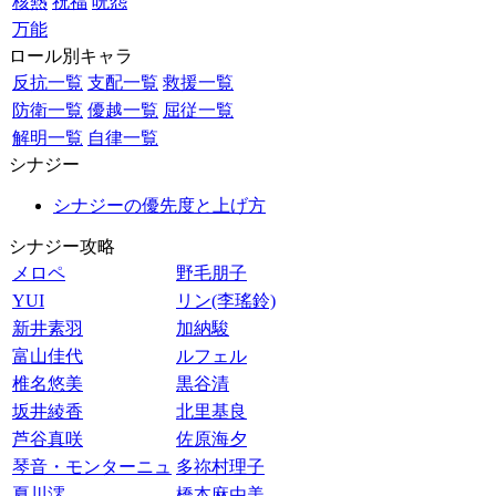
核熱
祝福
呪怨
万能
ロール別キャラ
反抗一覧
支配一覧
救援一覧
防衛一覧
優越一覧
屈従一覧
解明一覧
自律一覧
シナジー
シナジーの優先度と上げ方
シナジー攻略
メロペ
野毛朋子
YUI
リン(李瑤鈴)
新井素羽
加納駿
富山佳代
ルフェル
椎名悠美
黒谷清
坂井綾香
北里基良
芦谷真咲
佐原海夕
琴音・モンターニュ
多祢村理子
夏川澪
橋本麻由美