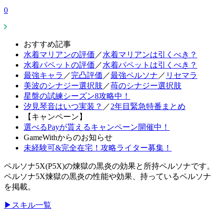
0
おすすめ記事
水着マリアンの評価
／
水着マリアンは引くべき？
水着パペットの評価
／
水着パペットは引くべき？
最強キャラ
／
完凸評価
／
最強ペルソナ
／
リセマラ
美波のシナジー選択肢
／
苺のシナジー選択肢
星盤の試練シーズン8攻略中！
汐見琴音はいつ実装？
／
2年目緊急特番まとめ
【キャンペーン】
選べるPayが貰えるキャンペーン開催中！
GameWithからのお知らせ
未経験可&完全在宅！攻略ライター募集！
ペルソナ5X(P5X)の煉獄の黒炎の効果と所持ペルソナです。
ペルソナ5X煉獄の黒炎の性能や効果、持っているペルソナ
を掲載。
▶スキル一覧