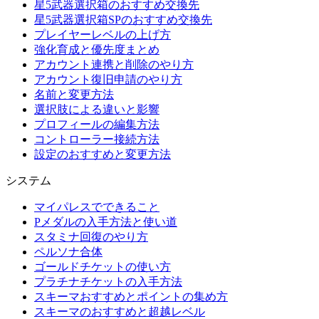
星5武器選択箱のおすすめ交換先
星5武器選択箱SPのおすすめ交換先
プレイヤーレベルの上げ方
強化育成と優先度まとめ
アカウント連携と削除のやり方
アカウント復旧申請のやり方
名前と変更方法
選択肢による違いと影響
プロフィールの編集方法
コントローラー接続方法
設定のおすすめと変更方法
システム
マイパレスでできること
Pメダルの入手方法と使い道
スタミナ回復のやり方
ペルソナ合体
ゴールドチケットの使い方
プラチナチケットの入手方法
スキーマおすすめとポイントの集め方
スキーマのおすすめと超越レベル