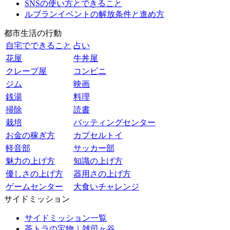
SNSの使い方とできること
ルブランイベントの解放条件と進め方
都市生活の行動
自宅でできること
占い
花屋
牛丼屋
クレープ屋
コンビニ
ジム
映画
銭湯
料理
掃除
読書
栽培
バッティングセンター
お金の稼ぎ方
カプセルトイ
軽音部
サッカー部
魅力の上げ方
知識の上げ方
優しさの上げ方
器用さの上げ方
ゲームセンター
大食いチャレンジ
サイドミッション
サイドミッション一覧
茶トラの宝物｜雑司ヶ谷