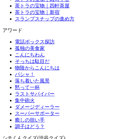
茶トラの宝物｜四軒茶屋
茶トラの宝物｜新宿
スランプスナップの進め方
アワード
電話ボックス探訪
孤独の美食家
こんにちわん
そっちは駄目だ
物陰からこんにちは
パシャ！
落ち着いた風景
黙って一杯
ラストサバイバー
集中砲火
ダメージディーラー
スーパーサポーター
癒しの担い手
調子はどう？
シチくんクイズ(渋谷クイズ)