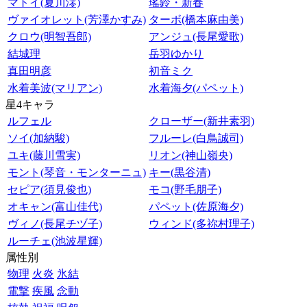
マトイ(夏川澪)
瑤鈴・新春
ヴァイオレット(芳澤かすみ)
ターボ(橋本麻由美)
クロウ(明智吾郎)
アンジュ(長尾愛歌)
結城理
岳羽ゆかり
真田明彦
初音ミク
水着美波(マリアン)
水着海夕(パペット)
星4キャラ
ルフェル
クローザー(新井素羽)
ソイ(加納駿)
フルーレ(白鳥誠司)
ユキ(藤川雪実)
リオン(神山嶺央)
モント(琴音・モンターニュ)
キー(黒谷清)
セピア(須見俊也)
モコ(野毛朋子)
オキャン(富山佳代)
パペット(佐原海夕)
ヴィノ(長尾チヅ子)
ウィンド(多祢村理子)
ルーチェ(池波星輝)
属性別
物理
火炎
氷結
電撃
疾風
念動