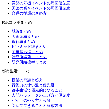
覚醒の好機イベントの周回優先度
天啓の響きイベントの周回優先度
命運の循環の進め方
P5Rコラボまとめ
城編まとめ
美術館編まとめ
銀行編まとめ
ピラミッド編まとめ
宇宙基地編まとめ
研究所編前半まとめ
研究所編後半まとめ
都市生活(CITY)
授業の問題と答え
行動力の使い道と優先度
都市生活で優先的にやること
人間パラメータの上げ方と優先度
バイトのやり方と報酬
部活でできることと解放方法