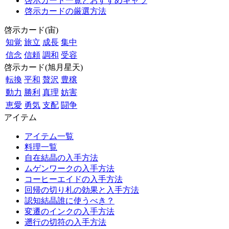
啓示カード一覧とおすすめキャラ
啓示カードの厳選方法
啓示カード(宙)
知覚
旅立
成長
集中
信念
信頼
調和
受容
啓示カード(旭月星天)
転換
平和
贅沢
豊穣
動力
勝利
真理
妨害
恵愛
勇気
支配
闘争
アイテム
アイテム一覧
料理一覧
自在結晶の入手方法
ムゲンワークの入手方法
コーヒーエイドの入手方法
回帰の切り札の効果と入手方法
認知結晶誰に使うべき？
変遷のインクの入手方法
遡行の切符の入手方法