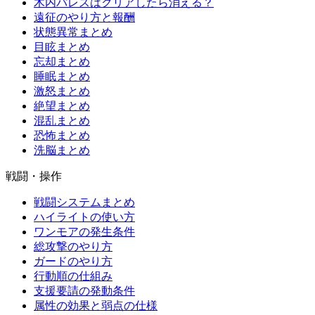
木内パレスはクリアしたら消える？
遠征のやり方と報酬
状態異常まとめ
目眩まとめ
忘却まとめ
睡眠まとめ
激怒まとめ
絶望まとめ
混乱まとめ
恐怖まとめ
洗脳まとめ
戦闘・操作
戦闘システムまとめ
ハイライトの使い方
ワンモアの発生条件
総攻撃のやり方
ガードのやり方
行動順の仕組み
支援要請の発動条件
属性の効果と弱点の仕様