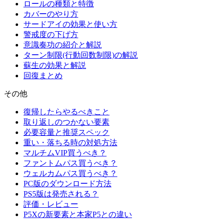
ロールの種類と特徴
カバーのやり方
サードアイの効果と使い方
警戒度の下げ方
意識奏功の紹介と解説
ターン制限(行動回数制限)の解説
蘇生の効果と解説
回復まとめ
その他
復帰したらやるべきこと
取り返しのつかない要素
必要容量と推奨スペック
重い・落ちる時の対処方法
マルチムVIP買うべき？
ファントムパス買うべき？
ウェルカムパス買うべき？
PC版のダウンロード方法
PS5版は発売される？
評価・レビュー
P5Xの新要素と本家P5との違い