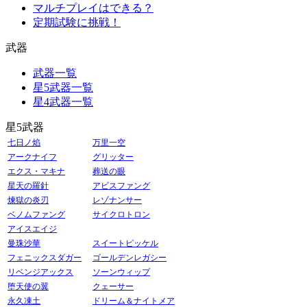
マルチプレイはできる？
定期試験に挑戦！
武器
武器一覧
星5武器一覧
星4武器一覧
星5武器
七日ノ焰
万里一空
アークナイフ
グリッター
エクス・マキナ
葬送の眼
星天の羅針
アビスファング
煉獄の炎刃
レゾナンサー
ベノムファング
サイクロトロン
アイスエイジ
曼珠沙華
スイートピッケル
フェニックスダガー
ゴールデンレガシー
リベンジアックス
ソーンウィップ
堕天使の翼
クェーサー
永久凍土
ドリーム＆ナイトメア