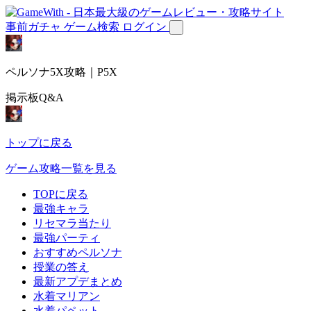
事前ガチャ
ゲーム検索
ログイン
ペルソナ5X攻略｜P5X
掲示板Q&A
トップに戻る
ゲーム攻略一覧を見る
TOPに戻る
最強キャラ
リセマラ当たり
最強パーティ
おすすめペルソナ
授業の答え
最新アプデまとめ
水着マリアン
水着パペット