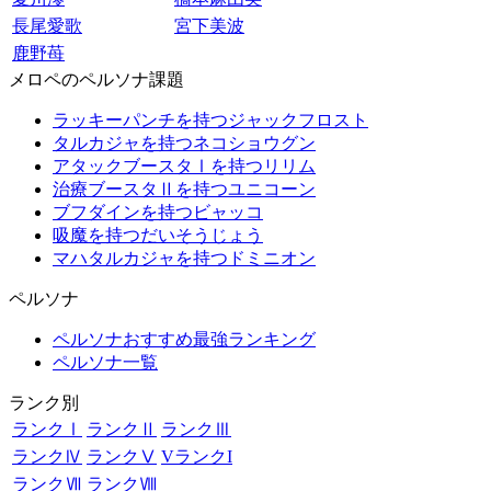
長尾愛歌
宮下美波
鹿野苺
メロペのペルソナ課題
ラッキーパンチを持つジャックフロスト
タルカジャを持つネコショウグン
アタックブースタⅠを持つリリム
治療ブースタⅡを持つユニコーン
ブフダインを持つビャッコ
吸魔を持つだいそうじょう
マハタルカジャを持つドミニオン
ペルソナ
ペルソナおすすめ最強ランキング
ペルソナ一覧
ランク別
ランクⅠ
ランクⅡ
ランクⅢ
ランクⅣ
ランクⅤ
VランクI
ランクⅦ
ランクⅧ