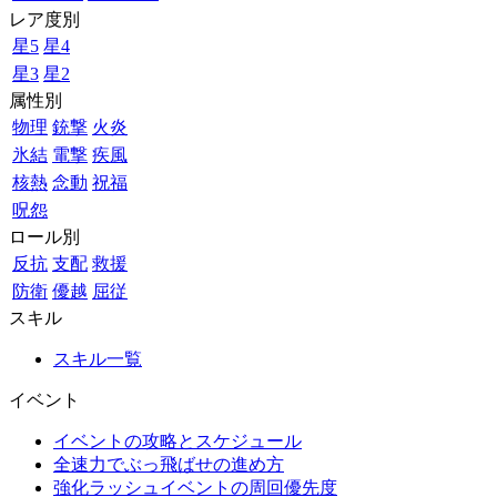
レア度別
星5
星4
星3
星2
属性別
物理
銃撃
火炎
氷結
電撃
疾風
核熱
念動
祝福
呪怨
ロール別
反抗
支配
救援
防衛
優越
屈従
スキル
スキル一覧
イベント
イベントの攻略とスケジュール
全速力でぶっ飛ばせの進め方
強化ラッシュイベントの周回優先度