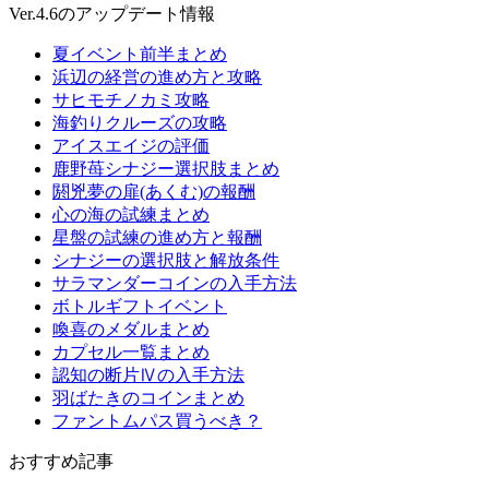
Ver.4.6のアップデート情報
夏イベント前半まとめ
浜辺の経営の進め方と攻略
サヒモチノカミ攻略
海釣りクルーズの攻略
アイスエイジの評価
鹿野苺シナジー選択肢まとめ
閼兇夢の扉(あくむ)の報酬
心の海の試練まとめ
星盤の試練の進め方と報酬
シナジーの選択肢と解放条件
サラマンダーコインの入手方法
ボトルギフトイベント
喚喜のメダルまとめ
カプセル一覧まとめ
認知の断片Ⅳの入手方法
羽ばたきのコインまとめ
ファントムパス買うべき？
おすすめ記事