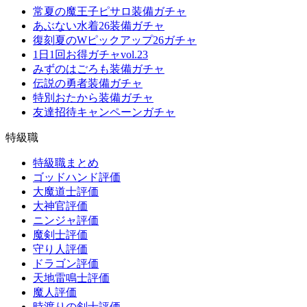
常夏の魔王子ピサロ装備ガチャ
あぶない水着26装備ガチャ
復刻夏のWピックアップ26ガチャ
1日1回お得ガチャvol.23
みずのはごろも装備ガチャ
伝説の勇者装備ガチャ
特別おたから装備ガチャ
友達招待キャンペーンガチャ
特級職
特級職まとめ
ゴッドハンド評価
大魔道士評価
大神官評価
ニンジャ評価
魔剣士評価
守り人評価
ドラゴン評価
天地雷鳴士評価
魔人評価
時渡りの剣士評価