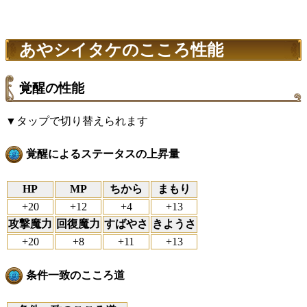
あやシイタケのこころ性能
覚醒の性能
▼タップで切り替えられます
覚醒によるステータスの上昇量
HP
MP
ちから
まもり
+20
+12
+4
+13
攻撃魔力
回復魔力
すばやさ
きようさ
+20
+8
+11
+13
条件一致のこころ道