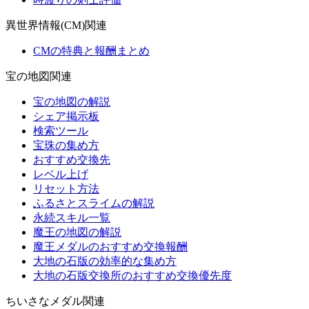
異世界情報(CM)関連
CMの特典と報酬まとめ
宝の地図関連
宝の地図の解説
シェア掲示板
検索ツール
宝珠の集め方
おすすめ交換先
レベル上げ
リセット方法
ふるさとスライムの解説
永続スキル一覧
魔王の地図の解説
魔王メダルのおすすめ交換報酬
大地の石版の効率的な集め方
大地の石版交換所のおすすめ交換優先度
ちいさなメダル関連