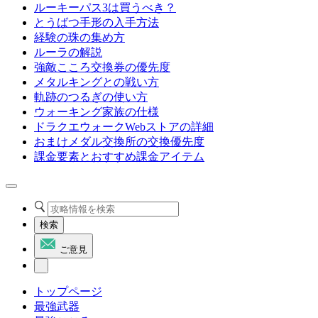
ルーキーパス3は買うべき？
とうばつ手形の入手方法
経験の珠の集め方
ルーラの解説
強敵こころ交換券の優先度
メタルキングとの戦い方
軌跡のつるぎの使い方
ウォーキング家族の仕様
ドラクエウォークWebストアの詳細
おまけメダル交換所の交換優先度
課金要素とおすすめ課金アイテム
検索
ご意見
トップページ
最強武器