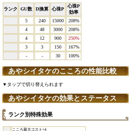
心珠P
ランク
GU数
D換算
心珠P
効率
5
240
15000
208%
4
48
3000
208%
4
12
900
250%
3
3
150
167%
-
-
30
100%
あやシイタケのこころの性能比較
▼タップで切り替えられます
あやシイタケの効果とステータス
ランク別特殊効果
こころ最大コスト+4