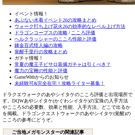
イベント情報！
あぶない水着イベント26の攻略まとめ
ウォーク打ち上げ花火26の効率的なレベル上げ方法
ドラゴンコープスの攻略
/
こころ評価
ヘルクラッシャーのこころ性能と評価
錬金百式怪人編の攻略
覚醒千里行の攻略まとめ
ガチャ情報！
常夏の魔王子ピサロ装備ガチャは引くべき？
魔力の宝鞭の性能と評価
GameWithからのお知らせ
未経験可&完全在宅！攻略ライター募集！
ドラクエウォークのあやシイタケのこころ評価と出現場所で
す。DQWあやシイタケ(かぐわシイタケ)の宝珠の入手方法
やこころSの必要数、効果と性能、入手方法、どこで出るか
を掲載。ドラゴンクエストウォークのあやシイタケ(覚醒)の
こころの参考にどうぞ。
ご当地メガモンスターの関連記事