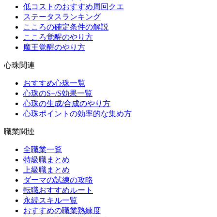
低コストのおすすめ周回クエ
ステータスランキング
こころの確定条件の解説
こころ覚醒のやり方
魔王覚醒のやり方
心珠関連
おすすめ心珠一覧
心珠のS+/S効果一覧
心珠の生成/合成のやり方
心珠ポイントの効率的な集め方
職業関連
全職業一覧
特級職まとめ
上級職まとめ
ダーマの試練の攻略
転職おすすめルート
永続スキル一覧
おすすめの職業熟練度