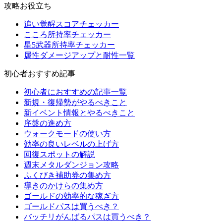
攻略お役立ち
追い覚醒スコアチェッカー
こころ所持率チェッカー
星5武器所持率チェッカー
属性ダメージアップと耐性一覧
初心者おすすめ記事
初心者におすすめの記事一覧
新規・復帰勢がやるべきこと
新イベント情報とやるべきこと
序盤の進め方
ウォークモードの使い方
効率の良いレベルの上げ方
回復スポットの解説
週末メタルダンジョン攻略
ふくびき補助券の集め方
導きのかけらの集め方
ゴールドの効率的な稼ぎ方
ゴールドパスは買うべき？
バッチリがんばるパスは買うべき？