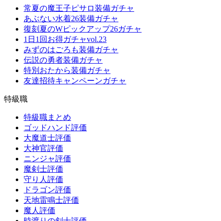
常夏の魔王子ピサロ装備ガチャ
あぶない水着26装備ガチャ
復刻夏のWピックアップ26ガチャ
1日1回お得ガチャvol.23
みずのはごろも装備ガチャ
伝説の勇者装備ガチャ
特別おたから装備ガチャ
友達招待キャンペーンガチャ
特級職
特級職まとめ
ゴッドハンド評価
大魔道士評価
大神官評価
ニンジャ評価
魔剣士評価
守り人評価
ドラゴン評価
天地雷鳴士評価
魔人評価
時渡りの剣士評価