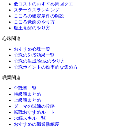
低コストのおすすめ周回クエ
ステータスランキング
こころの確定条件の解説
こころ覚醒のやり方
魔王覚醒のやり方
心珠関連
おすすめ心珠一覧
心珠のS+/S効果一覧
心珠の生成/合成のやり方
心珠ポイントの効率的な集め方
職業関連
全職業一覧
特級職まとめ
上級職まとめ
ダーマの試練の攻略
転職おすすめルート
永続スキル一覧
おすすめの職業熟練度