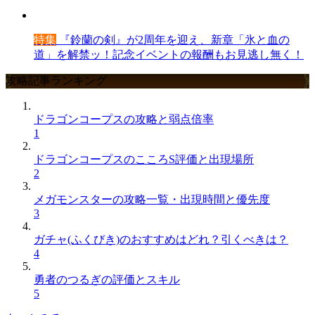
特集
『鈴蘭の剣』が2周年を迎え、新章「氷と血の
道」を解禁ッ！記念イベントの報酬もお見逃し無く！
攻略記事ランキング
ドラゴンコープスの攻略と弱点倍率
1
ドラゴンコープスのこころS評価と出現場所
2
メガモンスターの攻略一覧・出現時間と優先度
3
ガチャ(ふくびき)のおすすめはどれ？引くべきは？
4
勇者のつるぎの評価とスキル
5