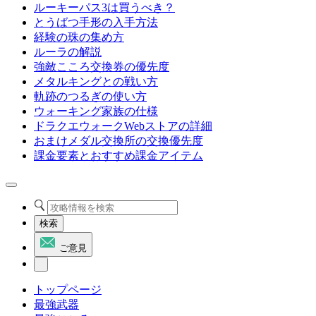
ルーキーパス3は買うべき？
とうばつ手形の入手方法
経験の珠の集め方
ルーラの解説
強敵こころ交換券の優先度
メタルキングとの戦い方
軌跡のつるぎの使い方
ウォーキング家族の仕様
ドラクエウォークWebストアの詳細
おまけメダル交換所の交換優先度
課金要素とおすすめ課金アイテム
検索
ご意見
トップページ
最強武器