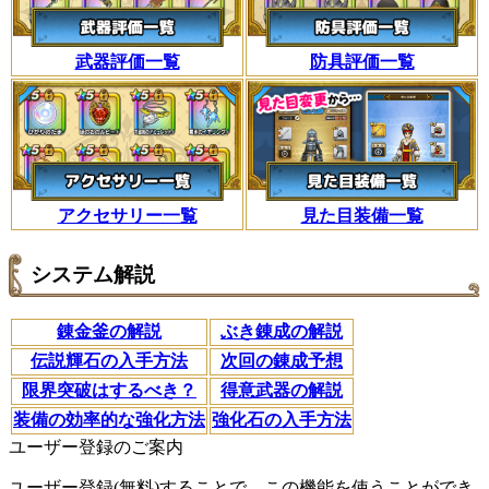
武器評価一覧
防具評価一覧
アクセサリー一覧
見た目装備一覧
システム解説
錬金釜の解説
ぶき錬成の解説
伝説輝石の入手方法
次回の錬成予想
限界突破はするべき？
得意武器の解説
装備の効率的な強化方法
強化石の入手方法
ユーザー登録のご案内
ユーザー登録(無料)することで、この機能を使うことができ