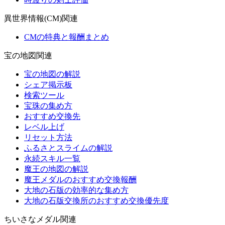
異世界情報(CM)関連
CMの特典と報酬まとめ
宝の地図関連
宝の地図の解説
シェア掲示板
検索ツール
宝珠の集め方
おすすめ交換先
レベル上げ
リセット方法
ふるさとスライムの解説
永続スキル一覧
魔王の地図の解説
魔王メダルのおすすめ交換報酬
大地の石版の効率的な集め方
大地の石版交換所のおすすめ交換優先度
ちいさなメダル関連