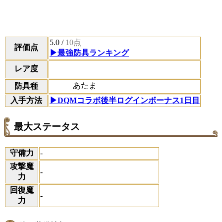
5.0
/
10点
評価点
▶最強防具ランキング
レア度
あたま
防具種
入手方法
▶︎DQMコラボ後半ログインボーナス1日目
最大ステータス
守備力
-
攻撃魔
-
力
回復魔
-
力