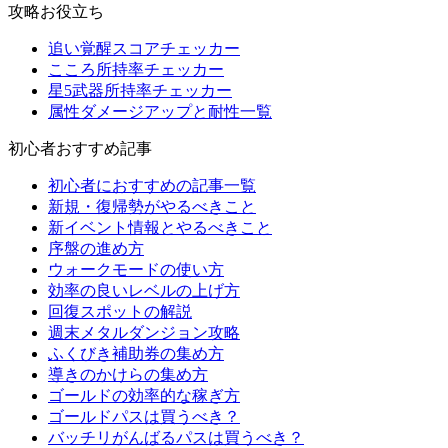
攻略お役立ち
追い覚醒スコアチェッカー
こころ所持率チェッカー
星5武器所持率チェッカー
属性ダメージアップと耐性一覧
初心者おすすめ記事
初心者におすすめの記事一覧
新規・復帰勢がやるべきこと
新イベント情報とやるべきこと
序盤の進め方
ウォークモードの使い方
効率の良いレベルの上げ方
回復スポットの解説
週末メタルダンジョン攻略
ふくびき補助券の集め方
導きのかけらの集め方
ゴールドの効率的な稼ぎ方
ゴールドパスは買うべき？
バッチリがんばるパスは買うべき？