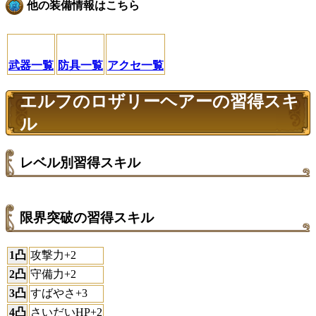
他の装備情報はこちら
武器一覧
防具一覧
アクセ一覧
エルフのロザリーヘアーの習得スキ
ル
レベル別習得スキル
限界突破の習得スキル
1凸
攻撃力+2
2凸
守備力+2
3凸
すばやさ+3
4凸
さいだいHP+2