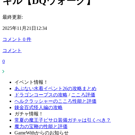
キル【DQウォーク】
最終更新:
2025年11月21日12:34
コメント
0
件
コメント
0
イベント情報！
あぶない水着イベント26の攻略まとめ
ドラゴンコープスの攻略
/
こころ評価
ヘルクラッシャーのこころ性能と評価
錬金百式怪人編の攻略
ガチャ情報！
常夏の魔王子ピサロ装備ガチャは引くべき？
魔力の宝鞭の性能と評価
GameWithからのお知らせ