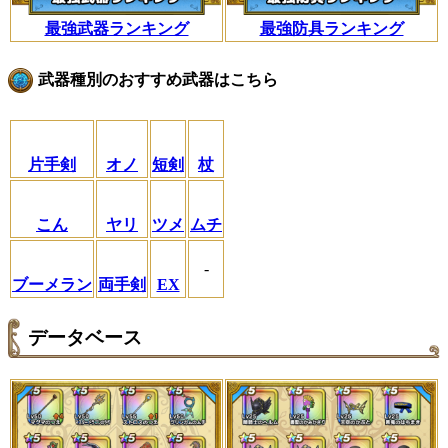
最強武器ランキング
最強防具ランキング
武器種別のおすすめ武器はこちら
片手剣
オノ
短剣
杖
こん
ヤリ
ツメ
ムチ
-
ブーメラン
両手剣
EX
データベース