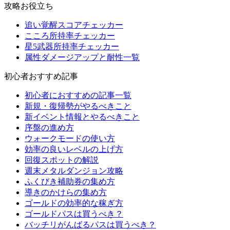
攻略お役立ち
追い覚醒スコアチェッカー
こころ所持率チェッカー
星5武器所持率チェッカー
属性ダメージアップと耐性一覧
初心者おすすめ記事
初心者におすすめの記事一覧
新規・復帰勢がやるべきこと
新イベント情報とやるべきこと
序盤の進め方
ウォークモードの使い方
効率の良いレベルの上げ方
回復スポットの解説
週末メタルダンジョン攻略
ふくびき補助券の集め方
導きのかけらの集め方
ゴールドの効率的な稼ぎ方
ゴールドパスは買うべき？
バッチリがんばるパスは買うべき？