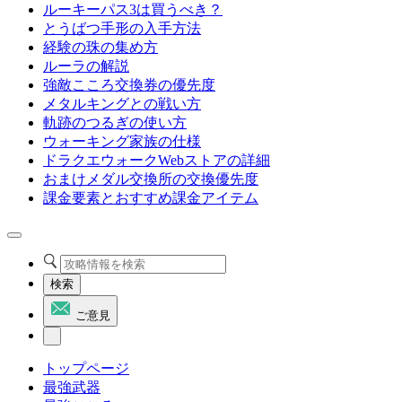
ルーキーパス3は買うべき？
とうばつ手形の入手方法
経験の珠の集め方
ルーラの解説
強敵こころ交換券の優先度
メタルキングとの戦い方
軌跡のつるぎの使い方
ウォーキング家族の仕様
ドラクエウォークWebストアの詳細
おまけメダル交換所の交換優先度
課金要素とおすすめ課金アイテム
検索
ご意見
トップページ
最強武器