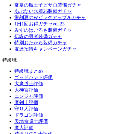
常夏の魔王子ピサロ装備ガチャ
あぶない水着26装備ガチャ
復刻夏のWピックアップ26ガチャ
1日1回お得ガチャvol.23
みずのはごろも装備ガチャ
伝説の勇者装備ガチャ
特別おたから装備ガチャ
友達招待キャンペーンガチャ
特級職
特級職まとめ
ゴッドハンド評価
大魔道士評価
大神官評価
ニンジャ評価
魔剣士評価
守り人評価
ドラゴン評価
天地雷鳴士評価
魔人評価
時渡りの剣士評価