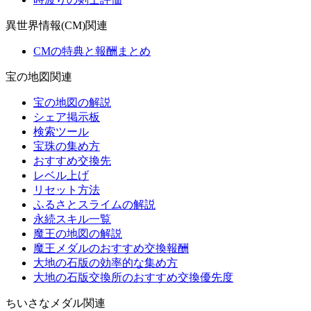
異世界情報(CM)関連
CMの特典と報酬まとめ
宝の地図関連
宝の地図の解説
シェア掲示板
検索ツール
宝珠の集め方
おすすめ交換先
レベル上げ
リセット方法
ふるさとスライムの解説
永続スキル一覧
魔王の地図の解説
魔王メダルのおすすめ交換報酬
大地の石版の効率的な集め方
大地の石版交換所のおすすめ交換優先度
ちいさなメダル関連