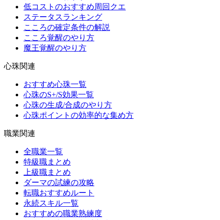
低コストのおすすめ周回クエ
ステータスランキング
こころの確定条件の解説
こころ覚醒のやり方
魔王覚醒のやり方
心珠関連
おすすめ心珠一覧
心珠のS+/S効果一覧
心珠の生成/合成のやり方
心珠ポイントの効率的な集め方
職業関連
全職業一覧
特級職まとめ
上級職まとめ
ダーマの試練の攻略
転職おすすめルート
永続スキル一覧
おすすめの職業熟練度