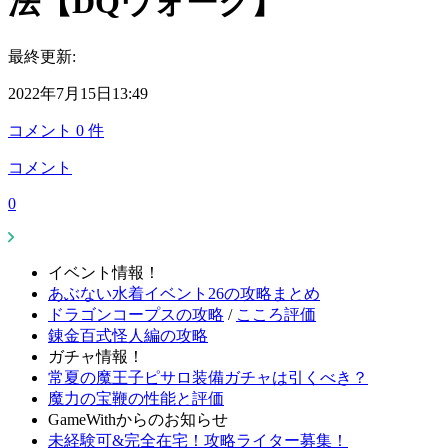
法【DQウォーク】
最終更新:
2022年7月15日13:49
コメント
0
件
コメント
0
イベント情報！
あぶない水着イベント26の攻略まとめ
ドラゴンコープスの攻略
/
こころ評価
錬金百式怪人編の攻略
ガチャ情報！
常夏の魔王子ピサロ装備ガチャは引くべき？
魔力の宝鞭の性能と評価
GameWithからのお知らせ
未経験可&完全在宅！攻略ライター募集！