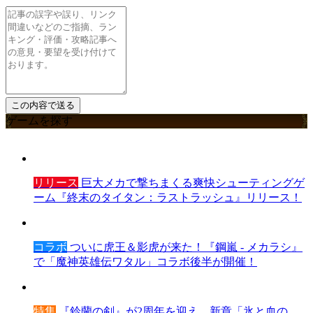
ゲームを探す
リリース
巨大メカで撃ちまくる爽快シューティングゲ
ーム『終末のタイタン：ラストラッシュ』リリース！
コラボ
ついに虎王＆影虎が来た！『鋼嵐 - メカラシ』
で「魔神英雄伝ワタル」コラボ後半が開催！
特集
『鈴蘭の剣』が2周年を迎え、新章「氷と血の