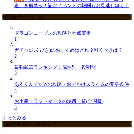
道」を解禁ッ！記念イベントの報酬もお見逃し無く！
攻略記事ランキング
ドラゴンコープスの攻略と弱点倍率
1
ガチャ(ふくびき)のおすすめはどれ？引くべきは？
2
最強武器ランキング｜属性別・役割別
3
あるくんですWの攻略・おでかけスライムの変身条件
4
お土産・ランドマークの場所一覧(全国版)
5
もっとみる
GameWithからのお知らせ