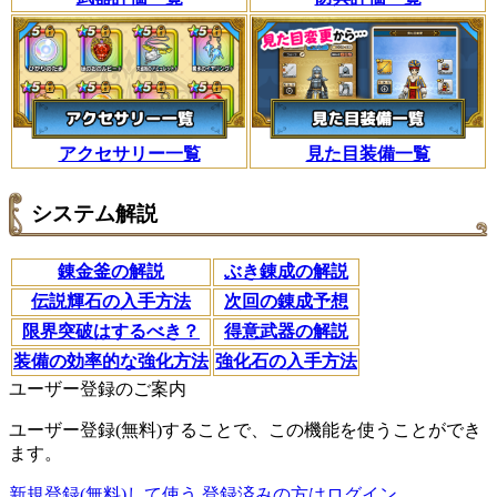
アクセサリー一覧
見た目装備一覧
システム解説
錬金釜の解説
ぶき錬成の解説
伝説輝石の入手方法
次回の錬成予想
限界突破はするべき？
得意武器の解説
装備の効率的な強化方法
強化石の入手方法
ユーザー登録のご案内
ユーザー登録(無料)することで、この機能を使うことができ
ます。
新規登録(無料)して使う
登録済みの方はログイン