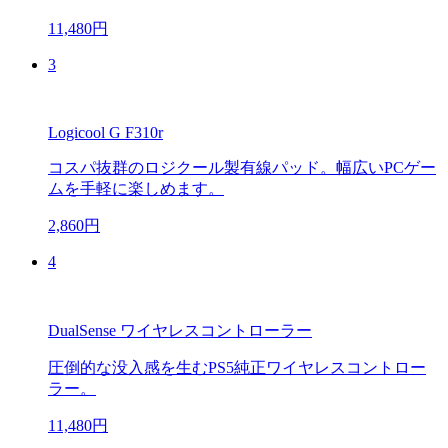
11,480円
3
Logicool G F310r
コスパ抜群のロジクール製有線パッド。幅広いPCゲー
ムを手軽に楽しめます。
2,860円
4
DualSense ワイヤレスコントローラー
圧倒的な没入感を生むPS5純正ワイヤレスコントロー
ラー。
11,480円