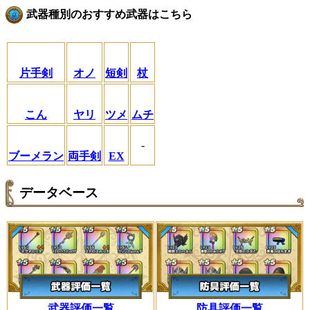
武器種別のおすすめ武器はこちら
片手剣
オノ
短剣
杖
こん
ヤリ
ツメ
ムチ
-
ブーメラン
両手剣
EX
データベース
武器評価一覧
防具評価一覧