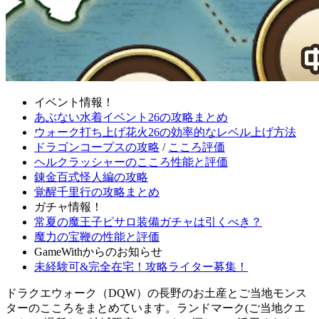
イベント情報！
あぶない水着イベント26の攻略まとめ
ウォーク打ち上げ花火26の効率的なレベル上げ方法
ドラゴンコープスの攻略
/
こころ評価
ヘルクラッシャーのこころ性能と評価
錬金百式怪人編の攻略
覚醒千里行の攻略まとめ
ガチャ情報！
常夏の魔王子ピサロ装備ガチャは引くべき？
魔力の宝鞭の性能と評価
GameWithからのお知らせ
未経験可&完全在宅！攻略ライター募集！
ドラクエウォーク（DQW）の長野のお土産とご当地モンス
ターのこころをまとめています。ランドマーク(ご当地クエ