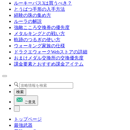
ルーキーパス3は買うべき？
とうばつ手形の入手方法
経験の珠の集め方
ルーラの解説
強敵こころ交換券の優先度
メタルキングとの戦い方
軌跡のつるぎの使い方
ウォーキング家族の仕様
ドラクエウォークWebストアの詳細
おまけメダル交換所の交換優先度
課金要素とおすすめ課金アイテム
検索
ご意見
トップページ
最強武器