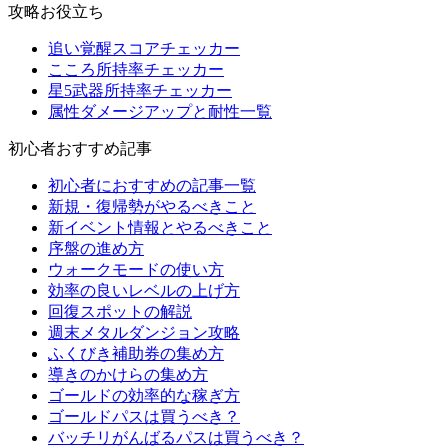
攻略お役立ち
追い覚醒スコアチェッカー
こころ所持率チェッカー
星5武器所持率チェッカー
属性ダメージアップと耐性一覧
初心者おすすめ記事
初心者におすすめの記事一覧
新規・復帰勢がやるべきこと
新イベント情報とやるべきこと
序盤の進め方
ウォークモードの使い方
効率の良いレベルの上げ方
回復スポットの解説
週末メタルダンジョン攻略
ふくびき補助券の集め方
導きのかけらの集め方
ゴールドの効率的な稼ぎ方
ゴールドパスは買うべき？
バッチリがんばるパスは買うべき？