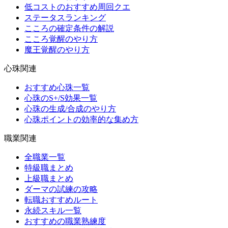
低コストのおすすめ周回クエ
ステータスランキング
こころの確定条件の解説
こころ覚醒のやり方
魔王覚醒のやり方
心珠関連
おすすめ心珠一覧
心珠のS+/S効果一覧
心珠の生成/合成のやり方
心珠ポイントの効率的な集め方
職業関連
全職業一覧
特級職まとめ
上級職まとめ
ダーマの試練の攻略
転職おすすめルート
永続スキル一覧
おすすめの職業熟練度