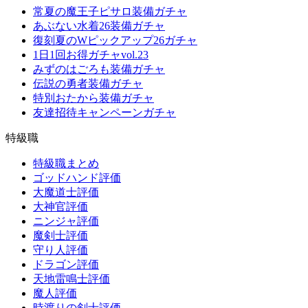
常夏の魔王子ピサロ装備ガチャ
あぶない水着26装備ガチャ
復刻夏のWピックアップ26ガチャ
1日1回お得ガチャvol.23
みずのはごろも装備ガチャ
伝説の勇者装備ガチャ
特別おたから装備ガチャ
友達招待キャンペーンガチャ
特級職
特級職まとめ
ゴッドハンド評価
大魔道士評価
大神官評価
ニンジャ評価
魔剣士評価
守り人評価
ドラゴン評価
天地雷鳴士評価
魔人評価
時渡りの剣士評価