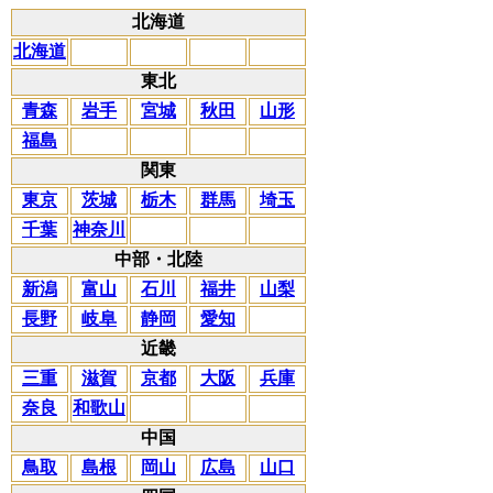
北海道
北海道
東北
青森
岩手
宮城
秋田
山形
福島
関東
東京
茨城
栃木
群馬
埼玉
千葉
神奈川
中部・北陸
新潟
富山
石川
福井
山梨
長野
岐阜
静岡
愛知
近畿
三重
滋賀
京都
大阪
兵庫
奈良
和歌山
中国
鳥取
島根
岡山
広島
山口