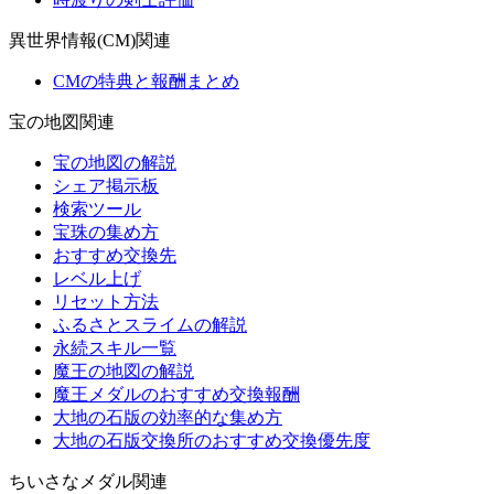
異世界情報(CM)関連
CMの特典と報酬まとめ
宝の地図関連
宝の地図の解説
シェア掲示板
検索ツール
宝珠の集め方
おすすめ交換先
レベル上げ
リセット方法
ふるさとスライムの解説
永続スキル一覧
魔王の地図の解説
魔王メダルのおすすめ交換報酬
大地の石版の効率的な集め方
大地の石版交換所のおすすめ交換優先度
ちいさなメダル関連