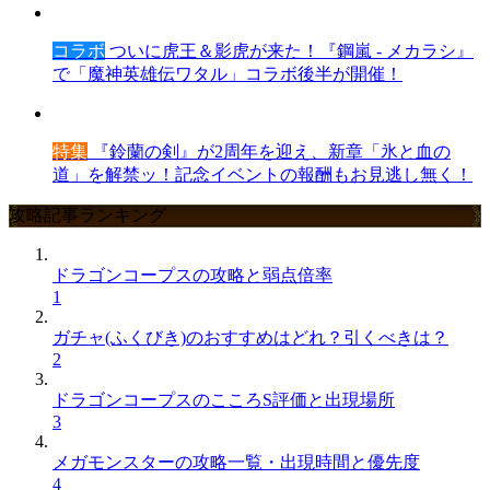
コラボ
ついに虎王＆影虎が来た！『鋼嵐 - メカラシ』
で「魔神英雄伝ワタル」コラボ後半が開催！
特集
『鈴蘭の剣』が2周年を迎え、新章「氷と血の
道」を解禁ッ！記念イベントの報酬もお見逃し無く！
攻略記事ランキング
ドラゴンコープスの攻略と弱点倍率
1
ガチャ(ふくびき)のおすすめはどれ？引くべきは？
2
ドラゴンコープスのこころS評価と出現場所
3
メガモンスターの攻略一覧・出現時間と優先度
4