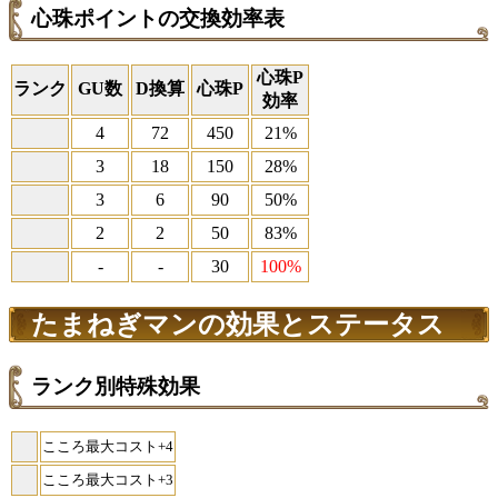
心珠ポイントの交換効率表
心珠P
ランク
GU数
D換算
心珠P
効率
4
72
450
21%
3
18
150
28%
3
6
90
50%
2
2
50
83%
-
-
30
100%
たまねぎマンの効果とステータス
ランク別特殊効果
こころ最大コスト+4
こころ最大コスト+3