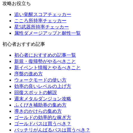
攻略お役立ち
追い覚醒スコアチェッカー
こころ所持率チェッカー
星5武器所持率チェッカー
属性ダメージアップと耐性一覧
初心者おすすめ記事
初心者におすすめの記事一覧
新規・復帰勢がやるべきこと
新イベント情報とやるべきこと
序盤の進め方
ウォークモードの使い方
効率の良いレベルの上げ方
回復スポットの解説
週末メタルダンジョン攻略
ふくびき補助券の集め方
導きのかけらの集め方
ゴールドの効率的な稼ぎ方
ゴールドパスは買うべき？
バッチリがんばるパスは買うべき？