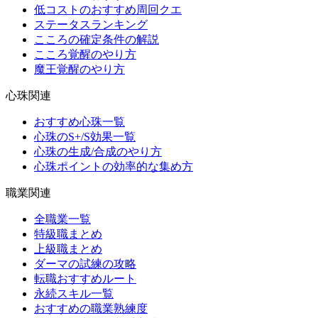
低コストのおすすめ周回クエ
ステータスランキング
こころの確定条件の解説
こころ覚醒のやり方
魔王覚醒のやり方
心珠関連
おすすめ心珠一覧
心珠のS+/S効果一覧
心珠の生成/合成のやり方
心珠ポイントの効率的な集め方
職業関連
全職業一覧
特級職まとめ
上級職まとめ
ダーマの試練の攻略
転職おすすめルート
永続スキル一覧
おすすめの職業熟練度