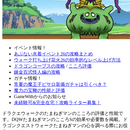
イベント情報！
あぶない水着イベント26の攻略まとめ
ウォーク打ち上げ花火26の効率的なレベル上げ方法
ドラゴンコープスの攻略
/
こころ評価
錬金百式怪人編の攻略
ガチャ情報！
常夏の魔王子ピサロ装備ガチャは引くべき？
魔力の宝鞭の性能と評価
GameWithからのお知らせ
未経験可&完全在宅！攻略ライター募集！
ドラクエウォークのたまねぎマンのこころの評価と性能で
す。DQWたまねぎマンのこころSの効果や必要数を掲載。ド
ラゴンクエストウォークたまねぎマンの心を調べる際にお役