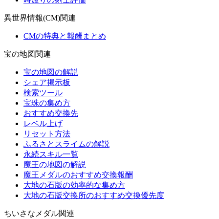
異世界情報(CM)関連
CMの特典と報酬まとめ
宝の地図関連
宝の地図の解説
シェア掲示板
検索ツール
宝珠の集め方
おすすめ交換先
レベル上げ
リセット方法
ふるさとスライムの解説
永続スキル一覧
魔王の地図の解説
魔王メダルのおすすめ交換報酬
大地の石版の効率的な集め方
大地の石版交換所のおすすめ交換優先度
ちいさなメダル関連