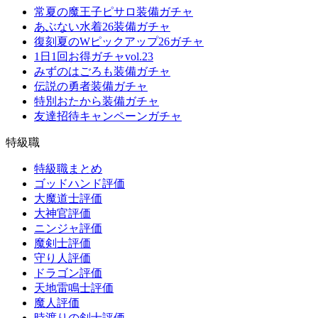
常夏の魔王子ピサロ装備ガチャ
あぶない水着26装備ガチャ
復刻夏のWピックアップ26ガチャ
1日1回お得ガチャvol.23
みずのはごろも装備ガチャ
伝説の勇者装備ガチャ
特別おたから装備ガチャ
友達招待キャンペーンガチャ
特級職
特級職まとめ
ゴッドハンド評価
大魔道士評価
大神官評価
ニンジャ評価
魔剣士評価
守り人評価
ドラゴン評価
天地雷鳴士評価
魔人評価
時渡りの剣士評価