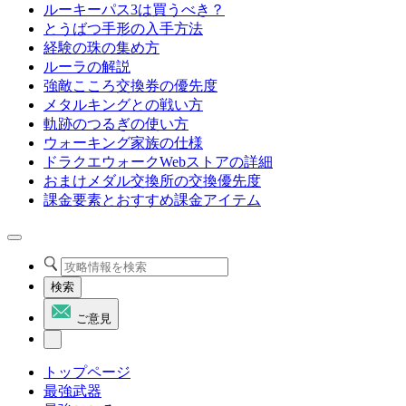
ルーキーパス3は買うべき？
とうばつ手形の入手方法
経験の珠の集め方
ルーラの解説
強敵こころ交換券の優先度
メタルキングとの戦い方
軌跡のつるぎの使い方
ウォーキング家族の仕様
ドラクエウォークWebストアの詳細
おまけメダル交換所の交換優先度
課金要素とおすすめ課金アイテム
検索
ご意見
トップページ
最強武器