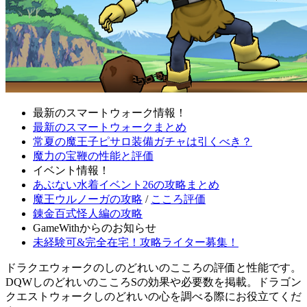
最新のスマートウォーク情報！
最新のスマートウォークまとめ
常夏の魔王子ピサロ装備ガチャは引くべき？
魔力の宝鞭の性能と評価
イベント情報！
あぶない水着イベント26の攻略まとめ
魔王ウルノーガの攻略
/
こころ評価
錬金百式怪人編の攻略
GameWithからのお知らせ
未経験可&完全在宅！攻略ライター募集！
ドラクエウォークのしのどれいのこころの評価と性能です。
DQWしのどれいのこころSの効果や必要数を掲載。ドラゴン
クエストウォークしのどれいの心を調べる際にお役立てくだ