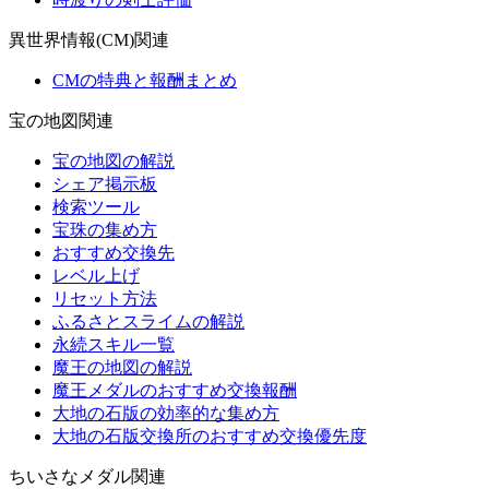
異世界情報(CM)関連
CMの特典と報酬まとめ
宝の地図関連
宝の地図の解説
シェア掲示板
検索ツール
宝珠の集め方
おすすめ交換先
レベル上げ
リセット方法
ふるさとスライムの解説
永続スキル一覧
魔王の地図の解説
魔王メダルのおすすめ交換報酬
大地の石版の効率的な集め方
大地の石版交換所のおすすめ交換優先度
ちいさなメダル関連