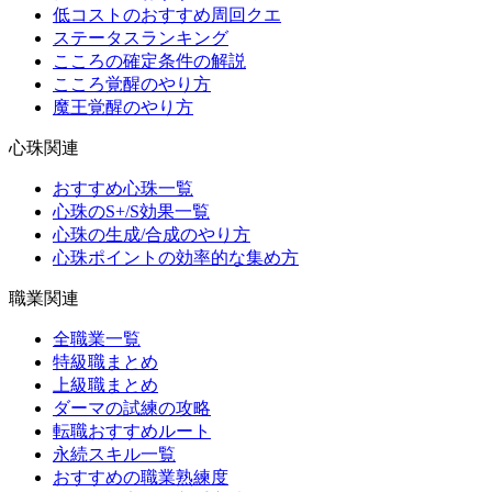
低コストのおすすめ周回クエ
ステータスランキング
こころの確定条件の解説
こころ覚醒のやり方
魔王覚醒のやり方
心珠関連
おすすめ心珠一覧
心珠のS+/S効果一覧
心珠の生成/合成のやり方
心珠ポイントの効率的な集め方
職業関連
全職業一覧
特級職まとめ
上級職まとめ
ダーマの試練の攻略
転職おすすめルート
永続スキル一覧
おすすめの職業熟練度