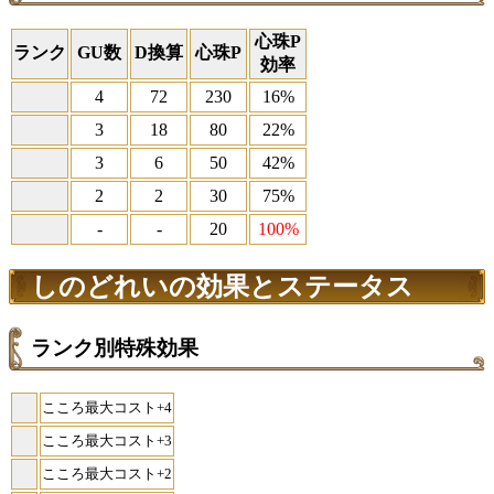
心珠P
ランク
GU数
D換算
心珠P
効率
4
72
230
16%
3
18
80
22%
3
6
50
42%
2
2
30
75%
-
-
20
100%
しのどれいの効果とステータス
ランク別特殊効果
こころ最大コスト+4
こころ最大コスト+3
こころ最大コスト+2