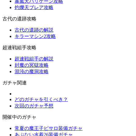
暴嵐天バリゲーン攻略
灼爍天ブレア攻略
古代の遺跡攻略
古代の遺跡の解説
キラーマシン2攻略
超連戦組手攻略
超連戦組手の解説
封魔の冥獄攻略
混沌の魔洞攻略
ガチャ関連
どのガチャを引くべき？
次回のガチャ予想
開催中のガチャ
常夏の魔王子ピサロ装備ガチャ
あぶない水着26装備ガチャ