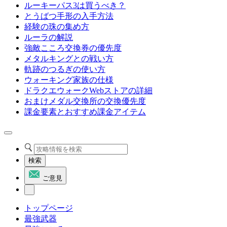
ルーキーパス3は買うべき？
とうばつ手形の入手方法
経験の珠の集め方
ルーラの解説
強敵こころ交換券の優先度
メタルキングとの戦い方
軌跡のつるぎの使い方
ウォーキング家族の仕様
ドラクエウォークWebストアの詳細
おまけメダル交換所の交換優先度
課金要素とおすすめ課金アイテム
検索
ご意見
トップページ
最強武器