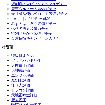
復刻夏のWピックアップ26ガチャ
魔王ウルノーガ装備ガチャ
天才魔法使いベロニカ装備ガチャ
1日1回お得ガチャvol.23
みずのはごろも装備ガチャ
伝説の勇者装備ガチャ
特別おたから装備ガチャ
友達招待キャンペーンガチャ
特級職
特級職まとめ
ゴッドハンド評価
大魔道士評価
大神官評価
ニンジャ評価
魔剣士評価
守り人評価
ドラゴン評価
天地雷鳴士評価
魔人評価
時渡りの剣士評価