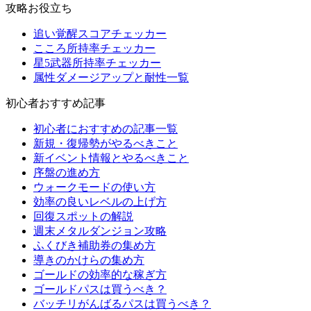
攻略お役立ち
追い覚醒スコアチェッカー
こころ所持率チェッカー
星5武器所持率チェッカー
属性ダメージアップと耐性一覧
初心者おすすめ記事
初心者におすすめの記事一覧
新規・復帰勢がやるべきこと
新イベント情報とやるべきこと
序盤の進め方
ウォークモードの使い方
効率の良いレベルの上げ方
回復スポットの解説
週末メタルダンジョン攻略
ふくびき補助券の集め方
導きのかけらの集め方
ゴールドの効率的な稼ぎ方
ゴールドパスは買うべき？
バッチリがんばるパスは買うべき？