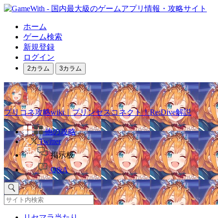
ホーム
ゲーム検索
新規登録
ログイン
2カラム
3カラム
プリコネ攻略wiki｜プリンセスコネクト！Re:Dive解説
他の攻略
Twitter
掲示板
Q&A
リセマラ当たり