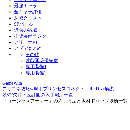
最強キャラ
全キャラ評価
深域クエスト
SPバトル
追憶の戦域
推奨装備ランク
アリーナPT
アプデまとめ
その他
才能開花優先度
専用装備1
専用装備2
GameWith
プリコネ攻略wiki｜プリンセスコネクト！Re:Dive解説
装備/欠片・設計図の入手場所一覧
「ゴージャスアーマー」の入手方法と素材ドロップ場所一覧