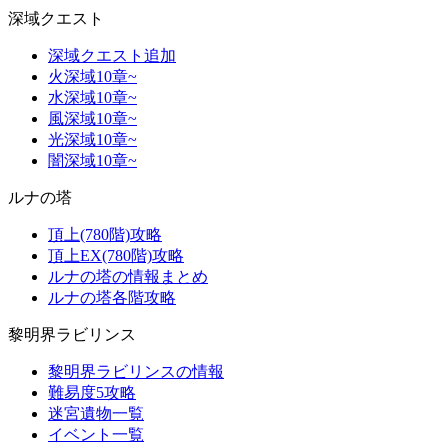
深域クエスト
深域クエスト追加
火深域10章~
水深域10章~
風深域10章~
光深域10章~
闇深域10章~
ルナの塔
頂上(780階)攻略
頂上EX(780階)攻略
ルナの塔の情報まとめ
ルナの塔各階攻略
黎明界ラビリンス
黎明界ラビリンスの情報
難易度5攻略
迷宮遺物一覧
イベント一覧