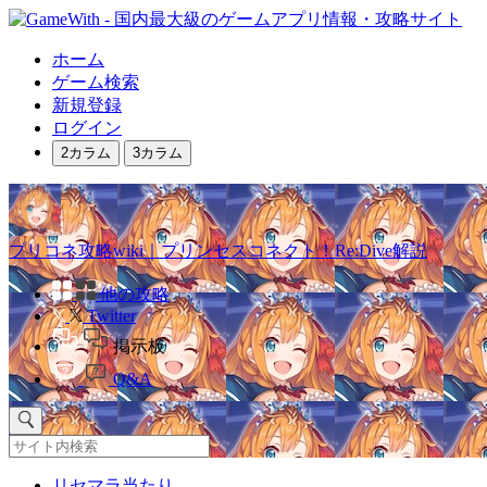
ホーム
ゲーム検索
新規登録
ログイン
2カラム
3カラム
プリコネ攻略wiki｜プリンセスコネクト！Re:Dive解説
他の攻略
Twitter
掲示板
Q&A
リセマラ当たり