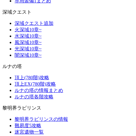
専用装備1まとめ
深域クエスト
深域クエスト追加
火深域10章~
水深域10章~
風深域10章~
光深域10章~
闇深域10章~
ルナの塔
頂上(780階)攻略
頂上EX(780階)攻略
ルナの塔の情報まとめ
ルナの塔各階攻略
黎明界ラビリンス
黎明界ラビリンスの情報
難易度5攻略
迷宮遺物一覧