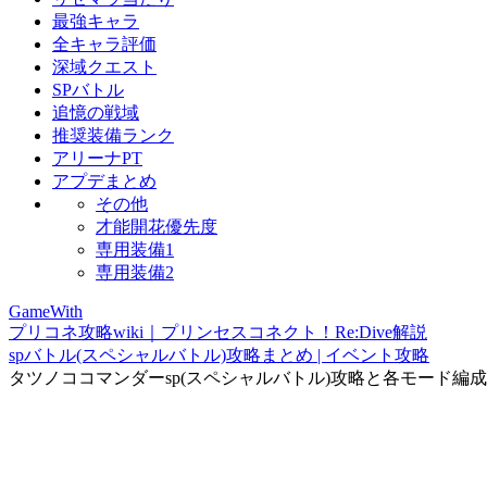
最強キャラ
全キャラ評価
深域クエスト
SPバトル
追憶の戦域
推奨装備ランク
アリーナPT
アプデまとめ
その他
才能開花優先度
専用装備1
専用装備2
GameWith
プリコネ攻略wiki｜プリンセスコネクト！Re:Dive解説
spバトル(スペシャルバトル)攻略まとめ | イベント攻略
タツノココマンダーsp(スペシャルバトル)攻略と各モード編成