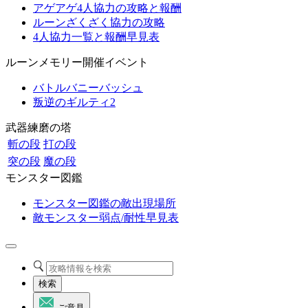
アゲアゲ4人協力の攻略と報酬
ルーンざくざく協力の攻略
4人協力一覧と報酬早見表
ルーンメモリー開催イベント
バトルバニーバッシュ
叛逆のギルティ2
武器練磨の塔
斬の段
打の段
突の段
魔の段
モンスター図鑑
モンスター図鑑の敵出現場所
敵モンスター弱点/耐性早見表
検索
ご意見