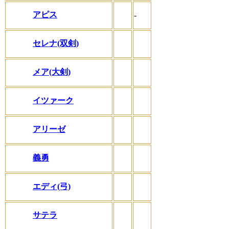
アピス
-
セレナ(双剣)
メア(大剣)
イツァーク
アリーゼ
義勇
エディ(弓)
サテラ