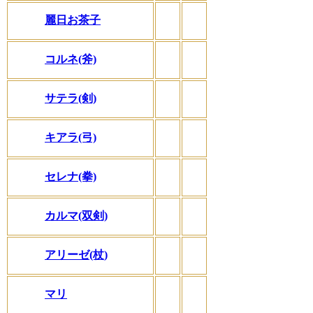
麗日お茶子
コルネ(斧)
サテラ(剣)
キアラ(弓)
セレナ(拳)
カルマ(双剣)
アリーゼ(杖)
マリ