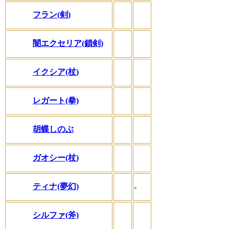
フラン(剣)
闇エクセリア(鎖剣)
イクシア(杖)
レガート(拳)
胡蝶しのぶ
ガオシー(杖)
ティナ(夢幻)
-
シルファ(斧)