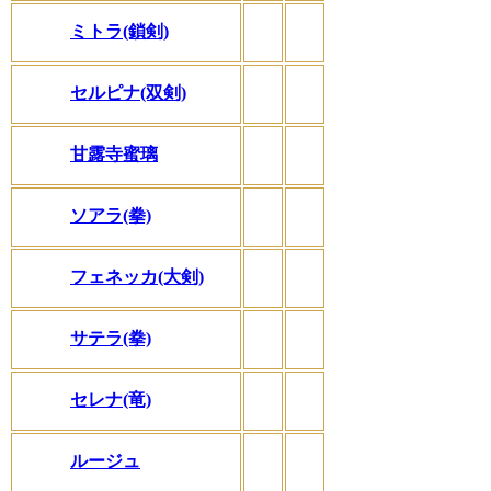
ミトラ(鎖剣)
セルピナ(双剣)
甘露寺蜜璃
ソアラ(拳)
フェネッカ(大剣)
サテラ(拳)
セレナ(竜)
ルージュ