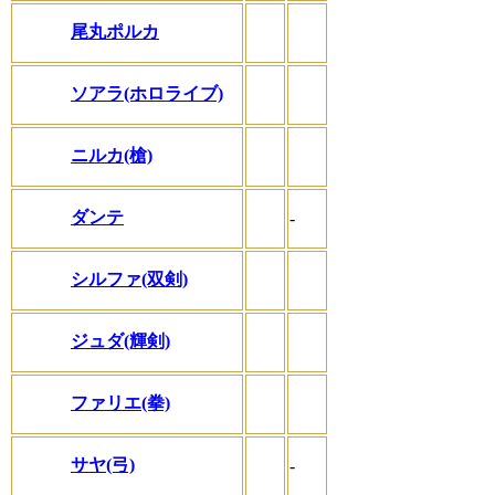
尾丸ポルカ
ソアラ(ホロライブ)
ニルカ(槍)
ダンテ
-
シルファ(双剣)
ジュダ(輝剣)
ファリエ(拳)
サヤ(弓)
-