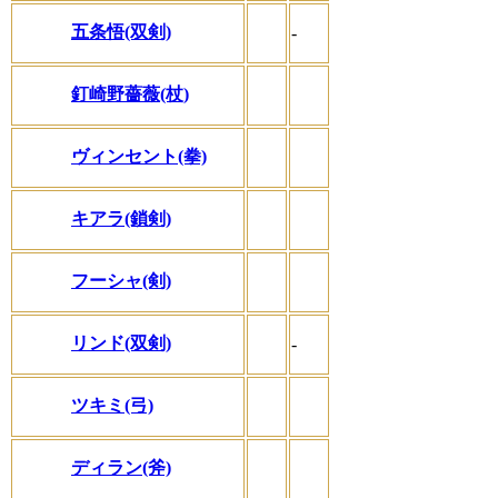
五条悟(双剣)
-
釘崎野薔薇(杖)
ヴィンセント(拳)
キアラ(鎖剣)
フーシャ(剣)
リンド(双剣)
-
ツキミ(弓)
ディラン(斧)