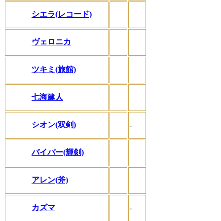
シエラ(レコード)
ヴェロニカ
ツキミ(旅館)
七海建人
シオン(双剣)
-
バイパー(輝剣)
アレン(斧)
カズマ
-