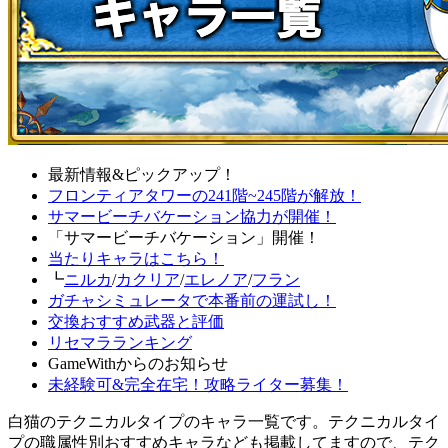
最新情報&ピックアップ！
フロンティアタワーの241階~245階が解放！
サマービーチバケーション協力が開催！
「サマービーチバケーション」開催！
当たりキャラはこちら！
┗
ニルカ
/
カクリア
/
エレノア
/
フラン
ガチャシミュレータで本番前の運試し！
交換おすすめ武器と評価
リセマラランキング
GameWithからのお知らせ
未経験可&完全在宅！攻略ライター募集！
白猫のテクニカルタイプのキャラ一覧です。テクニカルタイ
プの職属性別おすすめキャラなども掲載してますので、テク