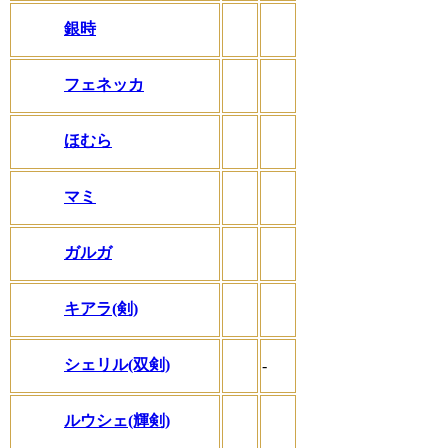
銀時
フェネッカ
ほむら
マミ
ガルガ
キアラ(剣)
シェリル(双剣)
-
ルウシェ(輝剣)