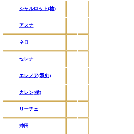
シャルロット(槍)
アスナ
ネロ
セレナ
エレノア(双剣)
カレン(槍)
リーチェ
沖田