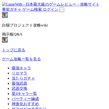
事前ガチャ
ゲーム検索
ログイン
白猫プロジェクト攻略wiki
掲示板Q&A
トップに戻る
ゲーム攻略一覧を見る
最強キャラ
リセマラ
当たりガチャ
最強武器
武器交換
星4キャラ一覧
パーティー編成
神進化おすすめ
サマービーチ当たり