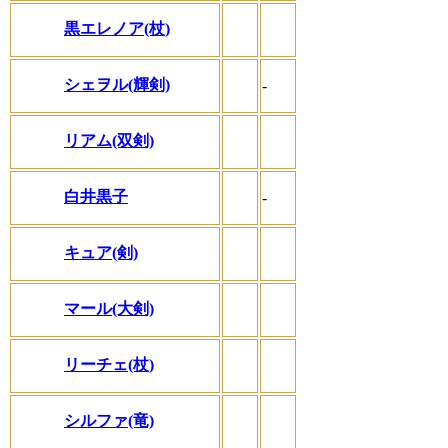
黒エレノア(杖)
シェヲル(輝剣)
-
リアム(双剣)
白井黒子
-
キュア(剣)
マール(大剣)
リーチェ(杖)
シルファ(竜)