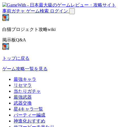
事前ガチャ
ゲーム検索
ログイン
白猫プロジェクト攻略wiki
掲示板Q&A
トップに戻る
ゲーム攻略一覧を見る
最強キャラ
リセマラ
当たりガチャ
最強武器
武器交換
星4キャラ一覧
パーティー編成
神進化おすすめ
サマービーチ当たり