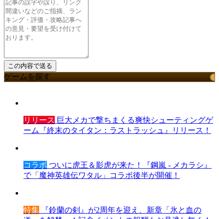
ゲームを探す
リリース
巨大メカで撃ちまくる爽快シューティングゲ
ーム『終末のタイタン：ラストラッシュ』リリース！
コラボ
ついに虎王＆影虎が来た！『鋼嵐 - メカラシ』
で「魔神英雄伝ワタル」コラボ後半が開催！
特集
『鈴蘭の剣』が2周年を迎え、新章「氷と血の