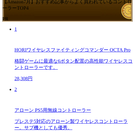
【Amazon7月】おすすめ記事からよく買われているコントロ
ーラーTOP4
PR
1
HORIワイヤレスファイティングコマンダー OCTA Pro
格闘ゲームに最適な6ボタン配置の高性能ワイヤレスコ
ントローラーです。
28,308円
2
アローン PS5用無線コントローラー
プレステ5対応のアローン製ワイヤレスコントローラ
ー。サブ機としても優秀。