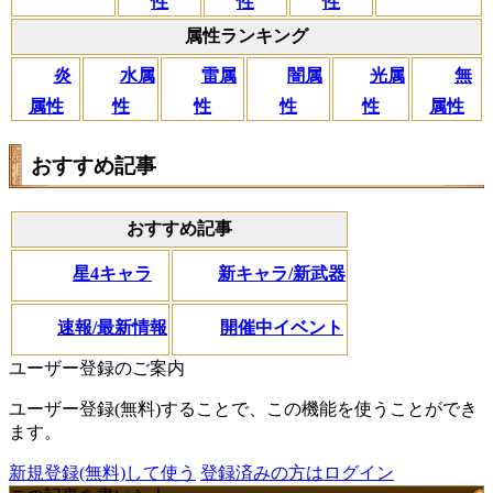
性
性
性
属性ランキング
闇属
炎
水属
雷属
光属
無
性
属性
性
性
性
属性
おすすめ記事
おすすめ記事
星4キャラ
新キャラ/新武器
速報/最新情報
開催中イベント
ユーザー登録のご案内
ユーザー登録(無料)することで、この機能を使うことができ
ます。
新規登録(無料)して使う
登録済みの方はログイン