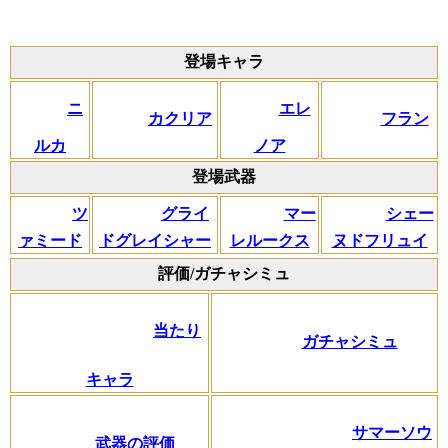
登場キャラ
ニ
エレ
カクリア
フラン
ルカ
ノア
登場武器
ツ
グライ
マー
シェー
ァミード
ドグレイシャー
レルークス
ヌドフリュイ
評価/ガチャシミュ
当たり
ガチャシミュ
キャラ
サマーソウ
武器の評価