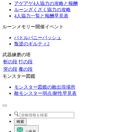
アゲアゲ4人協力の攻略と報酬
ルーンざくざく協力の攻略
4人協力一覧と報酬早見表
ルーンメモリー開催イベント
バトルバニーバッシュ
叛逆のギルティ2
武器練磨の塔
斬の段
打の段
突の段
魔の段
モンスター図鑑
モンスター図鑑の敵出現場所
敵モンスター弱点/耐性早見表
検索
ご意見