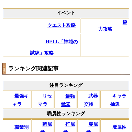
イベント
協
クエスト攻略
力攻略
HELL「神域の
試練」攻略
ランキング関連記事
注目ランキング
リセ
最強キ
武器
キャラ
最強
マラ
ャラ
交換
抽選
武器
職属性ランキング
斬属
打属
突属
職業別
魔属性