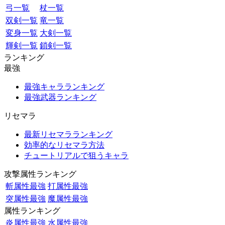
弓一覧
杖一覧
双剣一覧
竜一覧
変身一覧
大剣一覧
輝剣一覧
鎖剣一覧
ランキング
最強
最強キャラランキング
最強武器ランキング
リセマラ
最新リセマラランキング
効率的なリセマラ方法
チュートリアルで狙うキャラ
攻撃属性ランキング
斬属性最強
打属性最強
突属性最強
魔属性最強
属性ランキング
炎属性最強
水属性最強