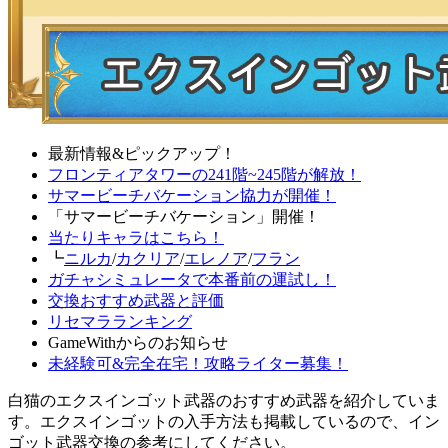
最新情報&ピックアップ！
フロンティアタワーの241階~245階が解放！
サマービーチバケーション協力が開催！
「サマービーチバケーション」開催！
当たりキャラはこちら！
┗
ニルカ
/
カクリア
/
エレノア
/
フラン
ガチャシミュレータで本番前の運試し！
交換おすすめ武器と評価
リセマラランキング
GameWithからのお知らせ
未経験可&完全在宅！攻略ライター募集！
白猫のエクスインゴット武器のおすすめ武器を紹介していま
す。エクスインゴットの入手方法も掲載しているので、イン
ゴット武器交換の参考にしてください。