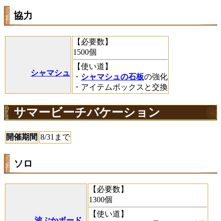
協力
【必要数】
1500個
【使い道】
シャマシュ
・
シャマシュの石板
の強化
・アイテムボックスと交換
サマービーチバケーション
開催期間
8/31まで
ソロ
【必要数】
1300個
【使い道】
波ぷかボード