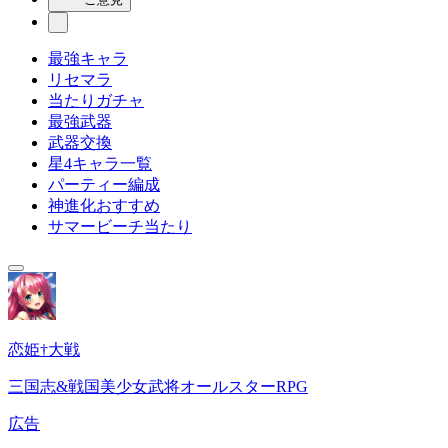
最強キャラ
リセマラ
当たりガチャ
最強武器
武器交換
星4キャラ一覧
パーティー編成
神進化おすすめ
サマービーチ当たり
恋姫†大戦
三国志&戦国美少女武将オールスターRPG
広告