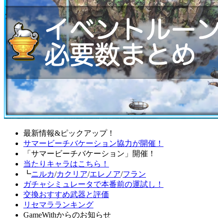
最新情報&ピックアップ！
サマービーチバケーション協力が開催！
「サマービーチバケーション」開催！
当たりキャラはこちら！
┗
ニルカ
/
カクリア
/
エレノア
/
フラン
ガチャシミュレータで本番前の運試し！
交換おすすめ武器と評価
リセマラランキング
GameWithからのお知らせ