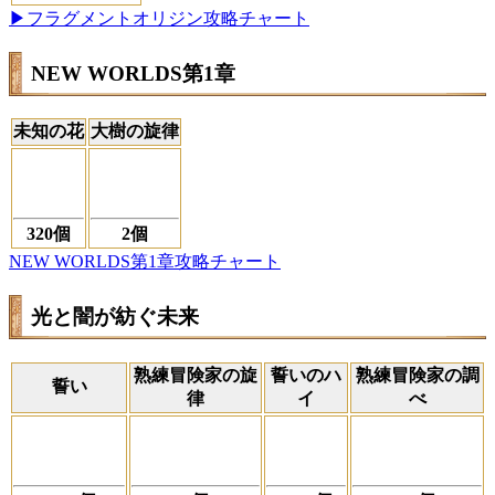
▶フラグメントオリジン攻略チャート
NEW WORLDS第1章
未知の花
大樹の旋律
320個
2個
NEW WORLDS第1章攻略チャート
光と闇が紡ぐ未来
熟練冒険家の旋
誓いのハ
熟練冒険家の調
誓い
律
イ
べ