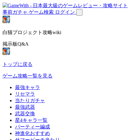
事前ガチャ
ゲーム検索
ログイン
白猫プロジェクト攻略wiki
掲示板Q&A
トップに戻る
ゲーム攻略一覧を見る
最強キャラ
リセマラ
当たりガチャ
最強武器
武器交換
星4キャラ一覧
パーティー編成
神進化おすすめ
サマービーチ当たり