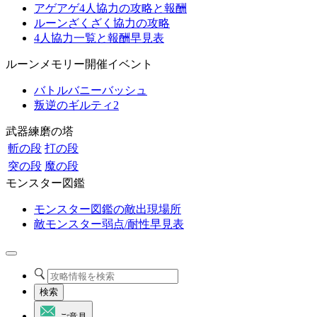
アゲアゲ4人協力の攻略と報酬
ルーンざくざく協力の攻略
4人協力一覧と報酬早見表
ルーンメモリー開催イベント
バトルバニーバッシュ
叛逆のギルティ2
武器練磨の塔
斬の段
打の段
突の段
魔の段
モンスター図鑑
モンスター図鑑の敵出現場所
敵モンスター弱点/耐性早見表
検索
ご意見