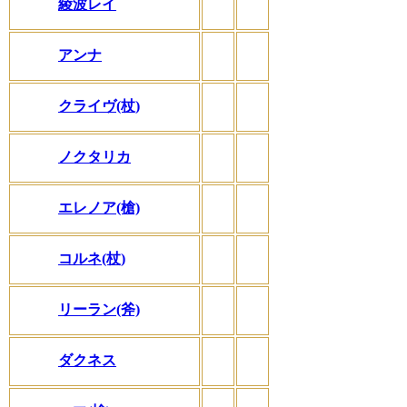
綾波レイ
アンナ
クライヴ(杖)
ノクタリカ
エレノア(槍)
コルネ(杖)
リーラン(斧)
ダクネス