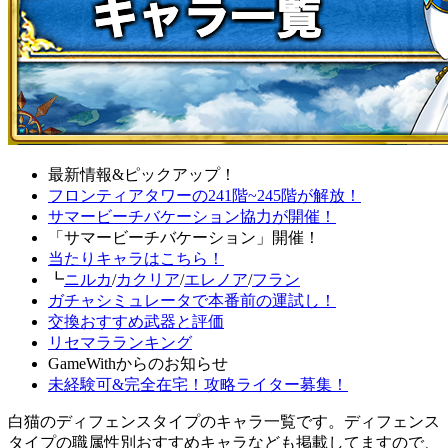
最新情報&ピックアップ！
フロンティアタワーの241階~245階が解放！
サマービーチバケーション協力が開催！
「サマービーチバケーション」開催！
当たりキャラはこちら！
┗
ニルカ
/
カクリア
/
エレノア
/
フラン
ガチャシミュレータで本番前の運試し！
交換おすすめ武器と評価
リセマラランキング
GameWithからのお知らせ
未経験可&完全在宅！攻略ライター募集！
白猫のディフェンスタイプのキャラ一覧です。ディフェンス
タイプの職属性別おすすめキャラなども掲載してますので、