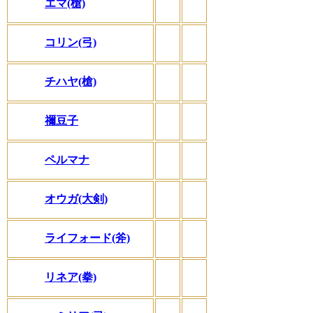
エマ(槍)
コリン(弓)
チハヤ(槍)
禰豆子
ペルマナ
オウガ(大剣)
ライフォード(斧)
リネア(拳)