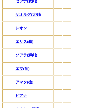
セツナ(双剣)
ゲオルグ(大剣)
レオン
エリス(拳)
ソアラ(輝剣)
エマ(竜)
アマタ(槍)
ピアナ