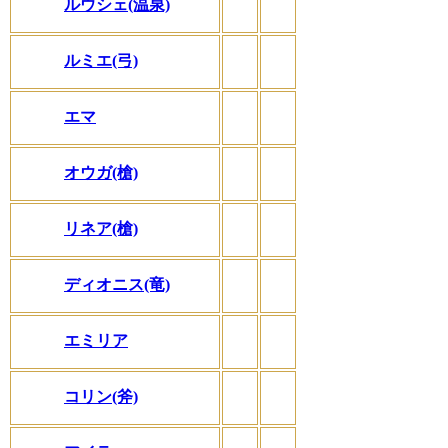
ルウシェ(温泉)
ルミエ(弓)
エマ
オウガ(槍)
リネア(槍)
ディオニス(竜)
エミリア
コリン(斧)