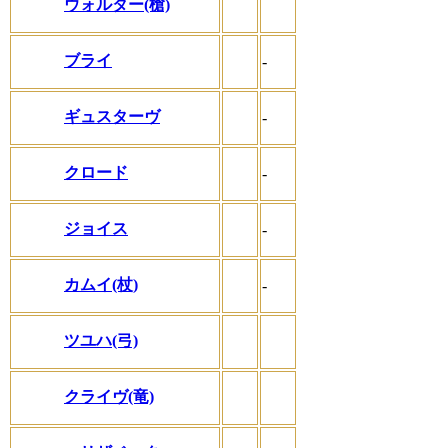
ウォルター(槍)
ブライ
-
ギュスターヴ
-
クロード
-
ジョイス
-
カムイ(杖)
-
ツユハ(弓)
クライヴ(竜)