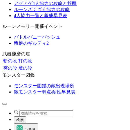
アゲアゲ4人協力の攻略と報酬
ルーンざくざく協力の攻略
4人協力一覧と報酬早見表
ルーンメモリー開催イベント
バトルバニーバッシュ
叛逆のギルティ2
武器練磨の塔
斬の段
打の段
突の段
魔の段
モンスター図鑑
モンスター図鑑の敵出現場所
敵モンスター弱点/耐性早見表
検索
ご意見