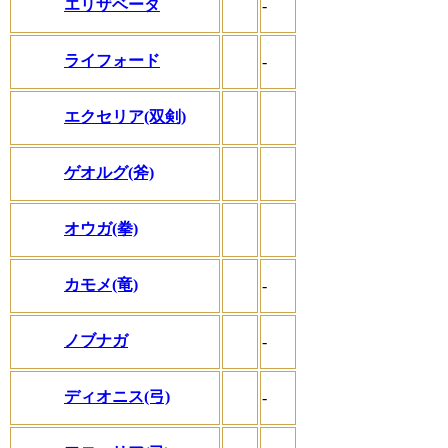
エリザベータ
-
ライフォード
-
エクセリア(双剣)
ゲオルグ(斧)
オウガ(拳)
カモメ(竜)
-
ノブナガ
-
ディオニス(弓)
-