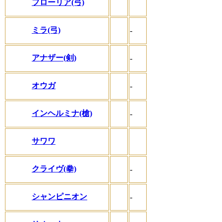
フローリア(弓)
ミラ(弓)
-
アナザー(剣)
-
オウガ
-
インヘルミナ(槍)
-
サワワ
クライヴ(拳)
-
シャンピニオン
-