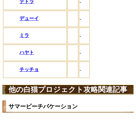
テトラ
-
デューイ
-
ミラ
-
ハヤト
-
チッチョ
-
他の白猫プロジェクト攻略関連記事
サマービーチバケーション