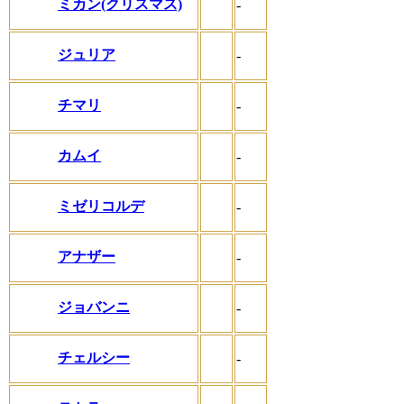
ミカン(クリスマス)
-
ジュリア
-
チマリ
-
カムイ
-
ミゼリコルデ
-
アナザー
-
ジョバンニ
-
チェルシー
-