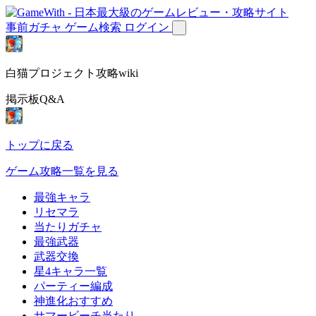
事前ガチャ
ゲーム検索
ログイン
白猫プロジェクト攻略wiki
掲示板Q&A
トップに戻る
ゲーム攻略一覧を見る
最強キャラ
リセマラ
当たりガチャ
最強武器
武器交換
星4キャラ一覧
パーティー編成
神進化おすすめ
サマービーチ当たり