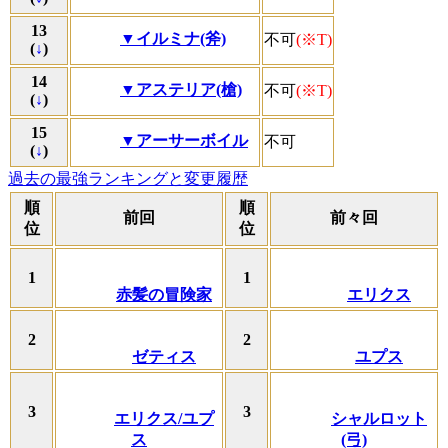
13
▼イルミナ(斧)
不可
(※T)
(
↓
)
14
▼アステリア(槍)
不可
(※T)
(
↓
)
15
▼アーサーボイル
不可
(
↓
)
過去の最強ランキングと変更履歴
順
順
前回
前々回
位
位
1
1
赤髪の冒険家
エリクス
2
2
ゼティス
ユプス
3
3
エリクス/ユプ
シャルロット
ス
(弓)