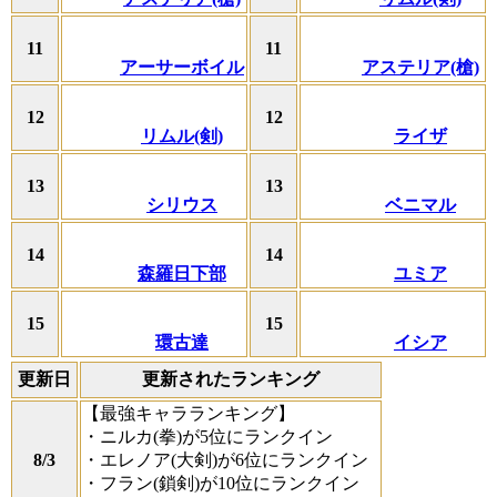
11
11
アーサーボイル
アステリア(槍)
12
12
リムル(剣)
ライザ
13
13
シリウス
ベニマル
14
14
森羅日下部
ユミア
15
15
環古達
イシア
更新日
更新されたランキング
【最強キャラランキング】
・ニルカ(拳)が5位にランクイン
8/3
・エレノア(大剣)が6位にランクイン
・フラン(鎖剣)が10位にランクイン