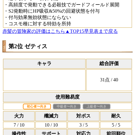
・高頻度で発動できる必殺技でガードフィールド展開
・S2発動時にHP吸収&50%の回避状態を付与
・付与効果無効状態にならない
・コスモ種に対する特効を所持
赤髪の冒険家の評価はこちら
▲TOP15早見表まで戻る
第2位 ゼティス
キャラ
総合評価
31
点
/ 40
使用難易度
初心者〜向き
中級者〜向き
上級者〜向き
火力
殲滅力
対ボス
耐久
7
/ 10
10
/ 10
3
/ 5
5
/ 5
操作性
サポート
対応力
前回順位