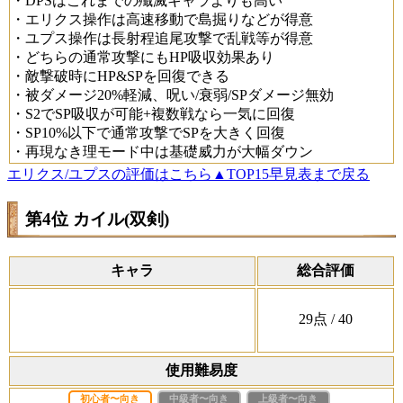
・DPSはこれまでの殲滅キャラよりも高い
・エリクス操作は高速移動で島掘りなどが得意
・ユプス操作は長射程追尾攻撃で乱戦等が得意
・どちらの通常攻撃にもHP吸収効果あり
・敵撃破時にHP&SPを回復できる
・被ダメージ20%軽減、呪い/衰弱/SPダメージ無効
・S2でSP吸収が可能+複数戦なら一気に回復
・SP10%以下で通常攻撃でSPを大きく回復
・再現なき理モード中は基礎威力が大幅ダウン
エリクス/ユプスの評価はこちら
▲TOP15早見表まで戻る
第4位 カイル(双剣)
キャラ
総合評価
29
点
/ 40
使用難易度
初心者〜向き
中級者〜向き
上級者〜向き