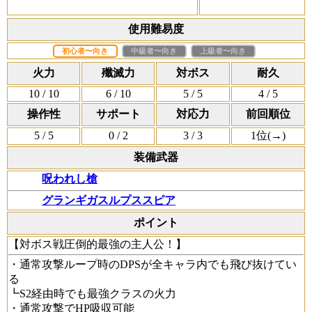
使用難易度
初心者〜向き
中級者〜向き
上級者〜向き
火力
殲滅力
対ボス
耐久
10
/ 10
6
/ 10
5
/ 5
4
/ 5
操作性
サポート
対応力
前回順位
5
/ 5
0
/ 2
3
/ 3
1位(
→
)
装備武器
呪われし槍
グランギガスルプススピア
ポイント
【対ボス戦圧倒的最強の主人公！】
・通常攻撃ループ時のDPSが全キャラ内でも飛び抜けてい
る
┗S2経由時でも最強クラスの火力
・通常攻撃でHP吸収可能