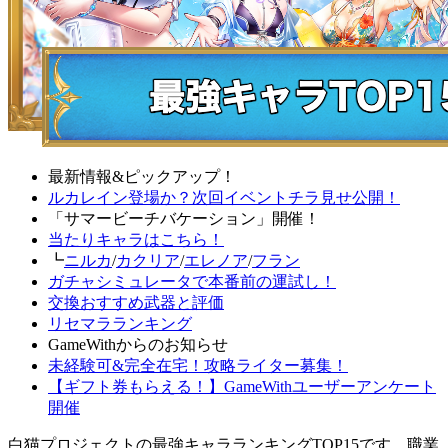
最新情報&ピックアップ！
ルカレイン登場か？次回イベントチラ見せ公開！
「サマービーチバケーション」開催！
当たりキャラはこちら！
┗
ニルカ
/
カクリア
/
エレノア
/
フラン
ガチャシミュレータで本番前の運試し！
交換おすすめ武器と評価
リセマラランキング
GameWithからのお知らせ
未経験可&完全在宅！攻略ライター募集！
【ギフト券もらえる！】GameWithユーザーアンケート
開催
白猫プロジェクトの最強キャラランキングTOP15です。職業