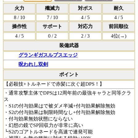
火力
殲滅力
対ボス
耐久
8
/ 10
7
/ 10
4
/ 5
4
/ 5
操作性
サポート
対応力
前回順位
4
/ 5
0
/ 2
2
/ 3
4位(
→
)
装備武器
グランギガスルプスエッジ
呪われし双剣
ポイント
【必殺技+トルネードで赤髪に次ぐ超DPS！】
・通常攻撃主体でDPSは12周年前の最強キャラと同等クラ
ス
・S1の付与効果はで被ダメ半減+付与効果解除無効
・S2の付与効果は制限時間なし+付与効果解除無効
・付与効果無効状態にならない
・幻想の鏡でSP回収力が非常に高い
┗S2のゴアトルネードを高速で連発可能