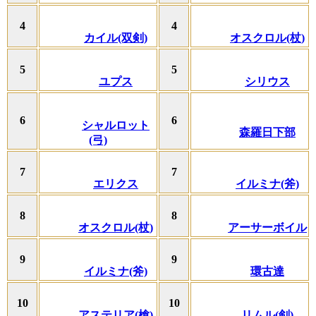
4
4
カイル(双剣)
オスクロル(杖)
5
5
ユプス
シリウス
6
6
シャルロット
森羅日下部
(弓)
7
7
エリクス
イルミナ(斧)
8
8
オスクロル(杖)
アーサーボイル
9
9
イルミナ(斧)
環古達
10
10
アステリア(槍)
リムル(剣)