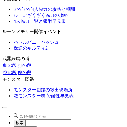
アゲアゲ4人協力の攻略と報酬
ルーンざくざく協力の攻略
4人協力一覧と報酬早見表
ルーンメモリー開催イベント
バトルバニーバッシュ
叛逆のギルティ2
武器練磨の塔
斬の段
打の段
突の段
魔の段
モンスター図鑑
モンスター図鑑の敵出現場所
敵モンスター弱点/耐性早見表
検索