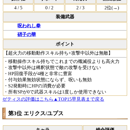
4
/ 5
0
/ 2
2
/ 3
2位(
→
)
装備武器
呪われし拳
硝子の華
ポイント
【超火力の移動動作スキル持ち+攻撃中以外は無敵】
・移動操作スキル持ちでこれまでの殲滅役よりも高火力
・攻撃中以外は稀釈状態で敵の攻撃を受けない
・HP回復手段が4種と非常に豊富
・付与効果無効状態にならず、呪いも無効
・S2発動時にHPの消費が必要
・所有SPが0で武器スキルは1度しか使用できない
ゼティスの評価はこちら
▲TOP15早見表まで戻る
第3位 エリクス/ユプス
キャラ
総合評価