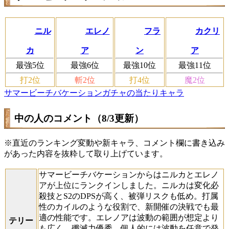
ニル
エレノ
フラ
カクリ
カ
ア
ン
ア
最強5位
最強6位
最強10位
最強11位
打2位
斬2位
打4位
魔2位
サマービーチバケーションガチャの当たりキャラ
中の人のコメント（8/3更新）
※直近のランキング変動や新キャラ、コメント欄に書き込み
があった内容を抜粋して取り上げています。
サマービーチバケーションからはニルカとエレノ
アが上位にランクインしました。ニルカは変化必
殺技とS2のDPSが高く、被弾リスクも低め。打属
性のカイルのような役割で、新開催の決戦でも最
適の性能です。エレノアは波動の範囲が想定より
テリー
も広く、殲滅力優秀。個人的には波動を任意で発