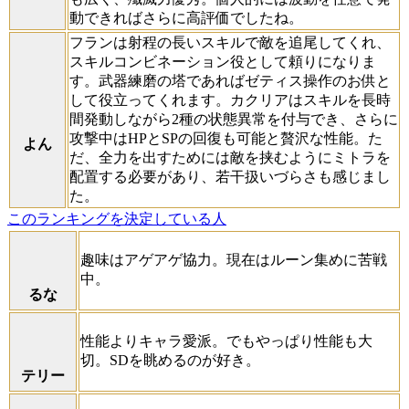
動できればさらに高評価でしたね。
フランは射程の長いスキルで敵を追尾してくれ、
スキルコンビネーション役として頼りになりま
す。武器練磨の塔であればゼティス操作のお供と
して役立ってくれます。カクリアはスキルを長時
間発動しながら2種の状態異常を付与でき、さらに
攻撃中はHPとSPの回復も可能と贅沢な性能。た
よん
だ、全力を出すためには敵を挟むようにミトラを
配置する必要があり、若干扱いづらさも感じまし
た。
このランキングを決定している人
趣味はアゲアゲ協力。現在はルーン集めに苦戦
中。
るな
性能よりキャラ愛派。でもやっぱり性能も大
切。SDを眺めるのが好き。
テリー