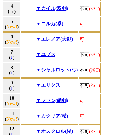
4
▼カイル(双剣)
不可
(※T)
(
→
)
5
▼ニルカ(拳)
可
(
New!
)
6
▼エレノア(大剣)
可
(
New!
)
7
▼ユプス
不可
(※T)
(
↓
)
8
▼シャルロット(弓)
不可
(※T)
(
↓
)
9
▼エリクス
不可
(※T)
(
↓
)
10
▼フラン(鎖剣)
可
(
New!
)
11
▼カクリア(杖)
可
(
New!
)
12
▼オスクロル(杖)
不可
(※T)
(
↓
)