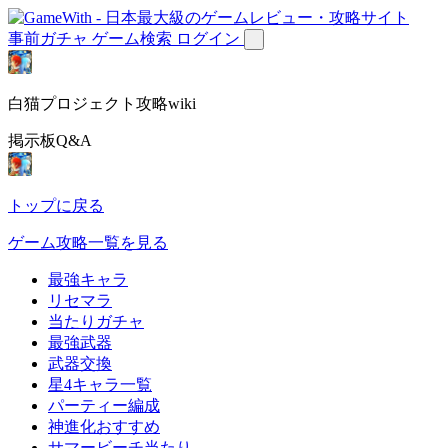
事前ガチャ
ゲーム検索
ログイン
白猫プロジェクト攻略wiki
掲示板Q&A
トップに戻る
ゲーム攻略一覧を見る
最強キャラ
リセマラ
当たりガチャ
最強武器
武器交換
星4キャラ一覧
パーティー編成
神進化おすすめ
サマービーチ当たり