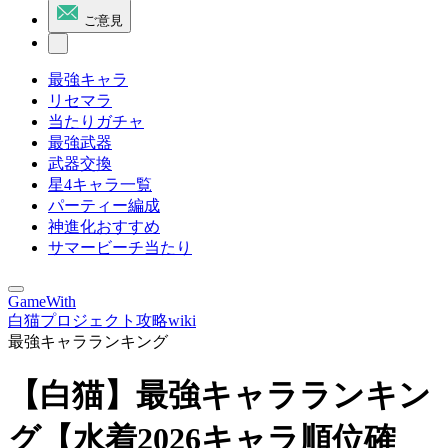
ご意見
最強キャラ
リセマラ
当たりガチャ
最強武器
武器交換
星4キャラ一覧
パーティー編成
神進化おすすめ
サマービーチ当たり
GameWith
白猫プロジェクト攻略wiki
最強キャラランキング
【白猫】最強キャラランキン
グ【水着2026キャラ順位確