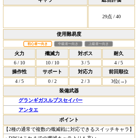
29
点
/ 40
使用難易度
初心者〜向き
中級者〜向き
上級者〜向き
火力
殲滅力
対ボス
耐久
6
/ 10
10
/ 10
3
/ 5
4
/ 5
操作性
サポート
対応力
前回順位
4
/ 5
0
/ 2
2
/ 3
3位(
→
)
装備武器
グランギガスルプスセイバー
アンタエ
ポイント
【2種の通常で複数の殲滅戦に対応できるスイッチキャラ】