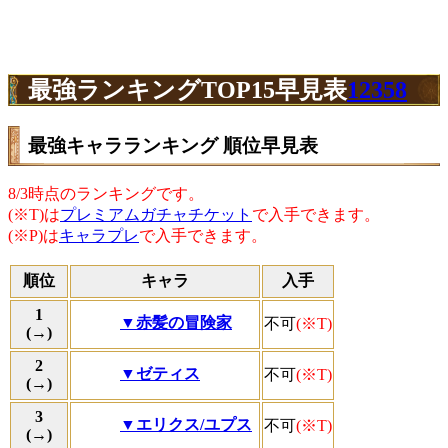
最強ランキングTOP15早見表
12358
最強キャラランキング 順位早見表
8/3時点のランキングです。
(※T)は
プレミアムガチャチケット
で入手できます。
(※P)は
キャラプレ
で入手できます。
順位
キャラ
入手
1
▼赤髪の冒険家
不可
(※T)
(
→
)
2
▼ゼティス
不可
(※T)
(
→
)
3
▼エリクス/ユプス
不可
(※T)
(
→
)