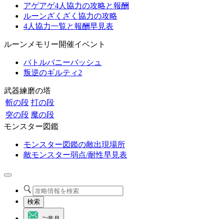
アゲアゲ4人協力の攻略と報酬
ルーンざくざく協力の攻略
4人協力一覧と報酬早見表
ルーンメモリー開催イベント
バトルバニーバッシュ
叛逆のギルティ2
武器練磨の塔
斬の段
打の段
突の段
魔の段
モンスター図鑑
モンスター図鑑の敵出現場所
敵モンスター弱点/耐性早見表
検索
ご意見