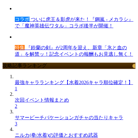
コラボ
ついに虎王＆影虎が来た！『鋼嵐 - メカラシ』
で「魔神英雄伝ワタル」コラボ後半が開催！
特集
『鈴蘭の剣』が2周年を迎え、新章「氷と血の
道」を解禁ッ！記念イベントの報酬もお見逃し無く！
攻略記事ランキング
最強キャラランキング【水着2026キャラ順位確定！】
1
次回イベント情報まとめ
2
サマービーチバケーションガチャの当たりキャラ
3
ニルカ(拳/水着)の評価とおすすめ武器