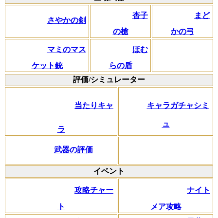
杏子
まど
さやかの剣
の槍
かの弓
マミのマス
ほむ
ケット銃
らの盾
評価/シミュレーター
当たりキャ
キャラガチャシミ
ュ
ラ
武器の評価
イベント
攻略チャー
ナイト
ト
メア攻略