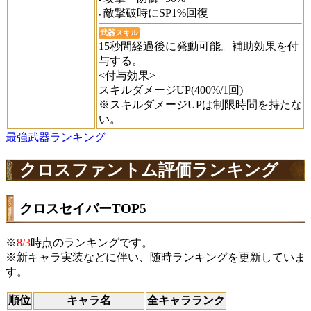
敵撃破時にSP1%回復
武器スキル
15秒間経過後に発動可能。補助効果を付
与する。
<付与効果>
スキルダメージUP(400%/1回)
※スキルダメージUPは制限時間を持たな
い。
最強武器ランキング
クロスファントム評価ランキング
クロスセイバーTOP5
※
8/3
時点のランキングです。
※新キャラ実装などに伴い、随時ランキングを更新していま
す。
順位
キャラ名
全キャラランク