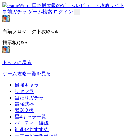
事前ガチャ
ゲーム検索
ログイン
白猫プロジェクト攻略wiki
掲示板Q&A
トップに戻る
ゲーム攻略一覧を見る
最強キャラ
リセマラ
当たりガチャ
最強武器
武器交換
星4キャラ一覧
パーティー編成
神進化おすすめ
サマービーチ当たり