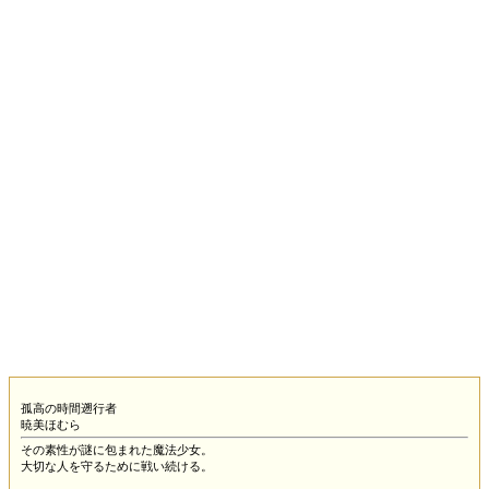
孤高の時間遡行者
暁美ほむら
その素性が謎に包まれた魔法少女。
大切な人を守るために戦い続ける。