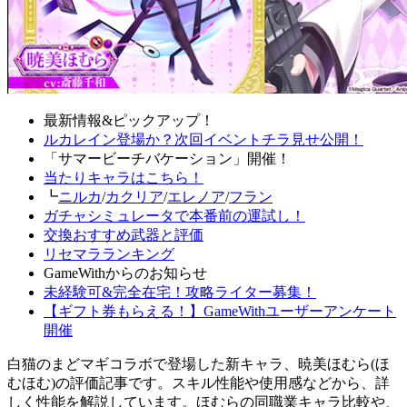
最新情報&ピックアップ！
ルカレイン登場か？次回イベントチラ見せ公開！
「サマービーチバケーション」開催！
当たりキャラはこちら！
┗
ニルカ
/
カクリア
/
エレノア
/
フラン
ガチャシミュレータで本番前の運試し！
交換おすすめ武器と評価
リセマラランキング
GameWithからのお知らせ
未経験可&完全在宅！攻略ライター募集！
【ギフト券もらえる！】GameWithユーザーアンケート
開催
白猫のまどマギコラボで登場した新キャラ、暁美ほむら(ほ
むほむ)の評価記事です。スキル性能や使用感などから、詳
しく性能を解説しています。ほむらの同職業キャラ比較や、