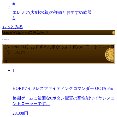
4
エレノア(大剣/水着)の評価とおすすめ武器
5
もっとみる
GameWithからのお知らせ
【Amazon7月】おすすめ記事からよく買われているコントロ
ーラーTOP4
PR
1
HORIワイヤレスファイティングコマンダー OCTA Pro
格闘ゲームに最適な6ボタン配置の高性能ワイヤレスコ
ントローラーです。
28,308円