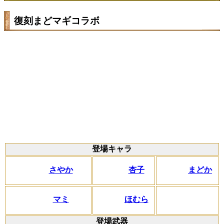
復刻まどマギコラボ
登場キャラ
さやか
杏子
まどか
マミ
ほむら
登場武器