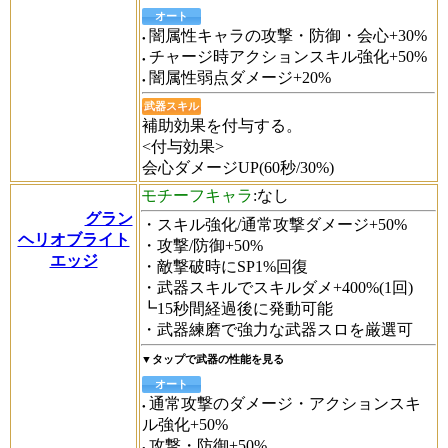
オート
闇属性キャラの攻撃・防御・会心+30%
チャージ時アクションスキル強化+50%
闇属性弱点ダメージ+20%
武器スキル
補助効果を付与する。
<付与効果>
会心ダメージUP(60秒/30%)
モチーフキャラ
:なし
グラン
・スキル強化/通常攻撃ダメージ+50%
ヘリオブライト
・攻撃/防御+50%
エッジ
・敵撃破時にSP1%回復
・武器スキルでスキルダメ+400%(1回)
┗15秒間経過後に発動可能
・武器練磨で強力な武器スロを厳選可
▼タップで武器の性能を見る
オート
通常攻撃のダメージ・アクションスキ
ル強化+50%
攻撃・防御+50%