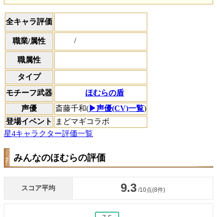
全キャラ評価
/
職業/属性
職属性
タイプ
ほむらの盾
モチーフ武器
声優
斎藤千和(
▶声優(CV)一覧
)
登場イベント
まどマギコラボ
星4キャラクター評価一覧
みんなのほむらの評価