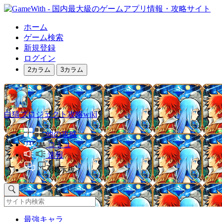
ホーム
ゲーム検索
新規登録
ログイン
2カラム
3カラム
白猫プロジェクト攻略wiki
他の攻略
コミュ
速報
掲示板
最強キャラ