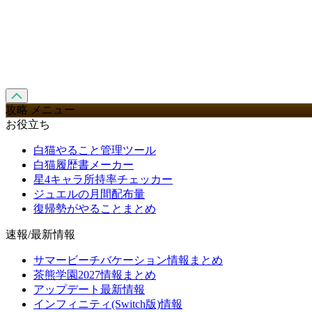
攻略 メニュー
お役立ち
白猫やること管理ツール
白猫履歴書メーカー
星4キャラ所持率チェッカー
ジュエルの月間配布量
復帰勢がやることまとめ
速報/最新情報
サマービーチバケーション情報まとめ
茶熊学園2027情報まとめ
アップデート最新情報
インフィニティ(Switch版)情報