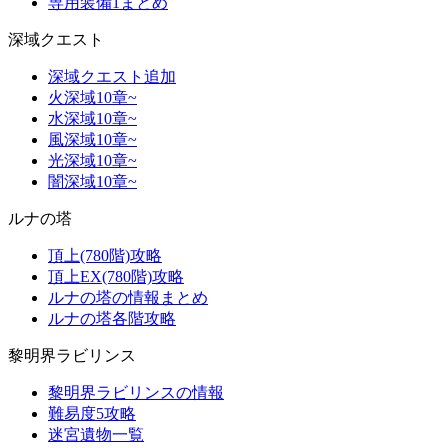
専用装備1まとめ
深域クエスト
深域クエスト追加
火深域10章~
水深域10章~
風深域10章~
光深域10章~
闇深域10章~
ルナの塔
頂上(780階)攻略
頂上EX(780階)攻略
ルナの塔の情報まとめ
ルナの塔各階攻略
黎明界ラビリンス
黎明界ラビリンスの情報
難易度5攻略
迷宮遺物一覧