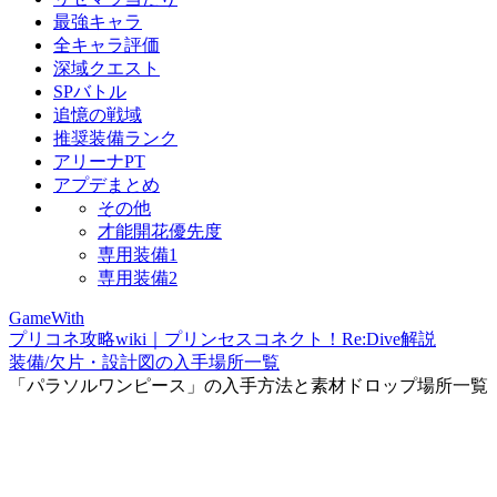
最強キャラ
全キャラ評価
深域クエスト
SPバトル
追憶の戦域
推奨装備ランク
アリーナPT
アプデまとめ
その他
才能開花優先度
専用装備1
専用装備2
GameWith
プリコネ攻略wiki｜プリンセスコネクト！Re:Dive解説
装備/欠片・設計図の入手場所一覧
「パラソルワンピース」の入手方法と素材ドロップ場所一覧