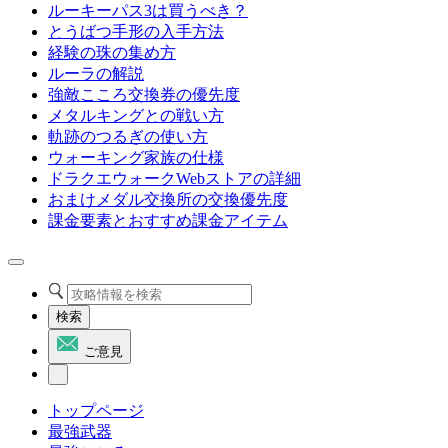
ルーキーパス3は買うべき？
とうばつ手形の入手方法
経験の珠の集め方
ルーラの解説
強敵こころ交換券の優先度
メタルキングとの戦い方
軌跡のつるぎの使い方
ウォーキング家族の仕様
ドラクエウォークWebストアの詳細
おまけメダル交換所の交換優先度
課金要素とおすすめ課金アイテム
検索
ご意見
トップページ
最強武器