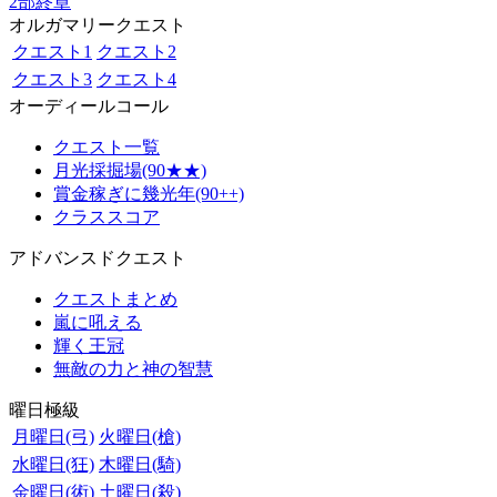
2部終章
オルガマリークエスト
クエスト1
クエスト2
クエスト3
クエスト4
オーディールコール
クエスト一覧
月光採掘場(90★★)
賞金稼ぎに幾光年(90++)
クラススコア
アドバンスドクエスト
クエストまとめ
嵐に吼える
輝く王冠
無敵の力と神の智慧
曜日極級
月曜日(弓)
火曜日(槍)
水曜日(狂)
木曜日(騎)
金曜日(術)
土曜日(殺)