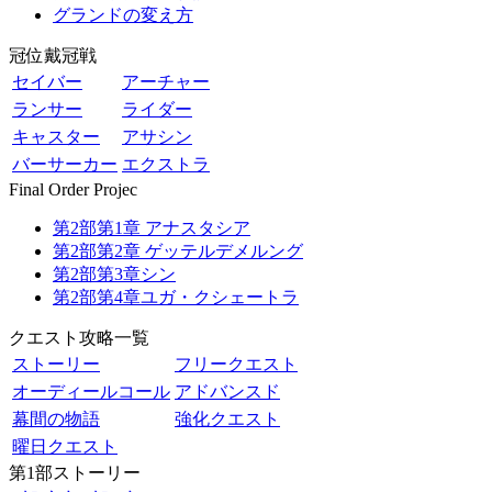
グランドの変え方
冠位戴冠戦
セイバー
アーチャー
ランサー
ライダー
キャスター
アサシン
バーサーカー
エクストラ
Final Order Projec
第2部第1章 アナスタシア
第2部第2章 ゲッテルデメルング
第2部第3章シン
第2部第4章ユガ・クシェートラ
クエスト攻略一覧
ストーリー
フリークエスト
オーディールコール
アドバンスド
幕間の物語
強化クエスト
曜日クエスト
第1部ストーリー