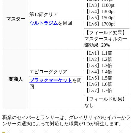
【Lv3】
1100pt
【Lv4】
1300pt
第12節
クリア
【Lv5】
1500pt
マスター
ウルトラジム
を周回
【Lv6】
1700pt
【フィールド効果】
マスタースキルの一
部効果+20%
【Lv1】
1.1倍
【Lv2】
1.2倍
【Lv3】
1.3倍
エピローグ
クリア
【Lv4】
1.4倍
【Lv5】
1.5倍
闇商人
ブラックマーケット
を周
【Lv6】
1.6倍
回
【Lv7】
1.7倍
【フィールド効果】
なし
職業のセイバーとランサーは、グレイリリィのセイバーかラ
ンサーの選択によって対応した職業が1つが発生します。