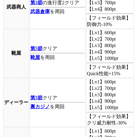
第3節
の進行度2クリア
【Lv3】
700pt
武器商人
【Lv4】
800pt
武器倉庫
を周回
【フィールド効果】
防御力-10%
【Lv1】
600pt
【Lv2】
700pt
【Lv3】
800pt
第5節
クリア
【Lv4】
900pt
靴屋
靴屋
を周回
【Lv5】
1000pt
【フィールド効果】
Quick性能+15%
【Lv1】
600pt
【Lv2】
700pt
【Lv3】
800pt
第5節
クリア
【Lv4】
900pt
ディーラー
裏カジノ
を周回
【Lv5】
1000pt
【フィールド効果】
クリ威力耐性-30%
【Lv1】
600pt