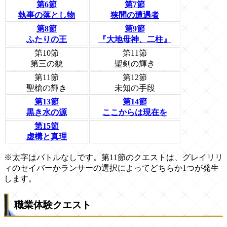
第6節
第7節
執事の落とし物
狭間の遭遇者
第8節
第9節
ふたりの王
『大地母神、二柱』
第10節
第11節
第三の貌
聖剣の輝き
第11節
第12節
聖槍の輝き
未知の手段
第13節
第14節
黒き水の源
ここからは現在を
第15節
虚構と真理
※太字はバトルなしです。第11節のクエストは、グレイリリ
ィのセイバーかランサーの選択によってどちらか1つが発生
します。
職業体験クエスト