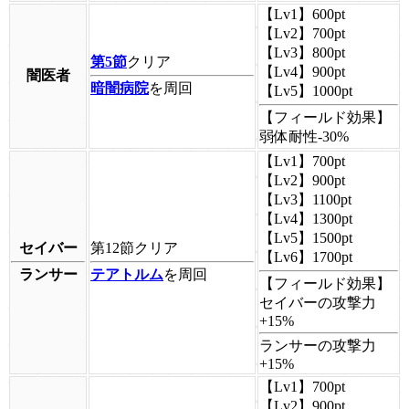
【Lv1】
600pt
【Lv2】
700pt
【Lv3】
800pt
第5節
クリア
【Lv4】
900pt
闇医者
暗闇病院
を周回
【Lv5】
1000pt
【フィールド効果】
弱体耐性-30%
【Lv1】
700pt
【Lv2】
900pt
【Lv3】
1100pt
【Lv4】
1300pt
【Lv5】
1500pt
セイバー
第12節
クリア
【Lv6】
1700pt
ランサー
テアトルム
を周回
【フィールド効果】
セイバーの攻撃力
+15%
ランサーの攻撃力
+15%
【Lv1】
700pt
【Lv2】
900pt