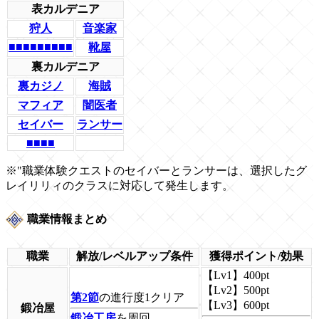
表カルデニア
狩人
音楽家
■■■■■■■■■
靴屋
裏カルデニア
裏カジノ
海賊
マフィア
闇医者
セイバー
ランサー
■■■■
※"職業体験クエストのセイバーとランサーは、選択したグ
レイリリィのクラスに対応して発生します。
職業情報まとめ
職業
解放/レベルアップ条件
獲得ポイント/効果
【Lv1】
400pt
【Lv2】
500pt
第2節
の進行度1クリア
【Lv3】
600pt
鍛冶屋
鍛冶工房
を周回