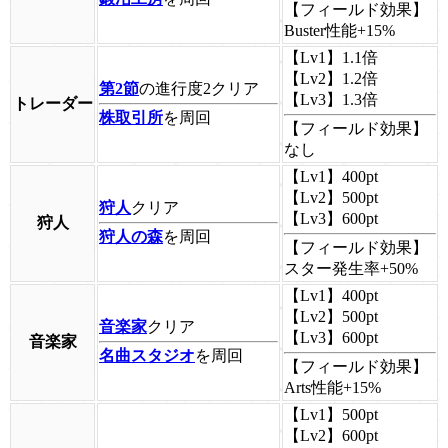
【フィールド効果】
Buster性能+15%
【Lv1】
1.1倍
【Lv2】
1.2倍
第2節
の進行度2クリア
【Lv3】
1.3倍
トレーダー
株取引所
を周回
【フィールド効果】
なし
【Lv1】
400pt
【Lv2】
500pt
狩人
クリア
【Lv3】
600pt
狩人
狩人の森
を周回
【フィールド効果】
スター発生率+50%
【Lv1】
400pt
【Lv2】
500pt
音楽家
クリア
【Lv3】
600pt
音楽家
名曲スタジオ
を周回
【フィールド効果】
Arts性能+15%
【Lv1】
500pt
【Lv2】
600pt