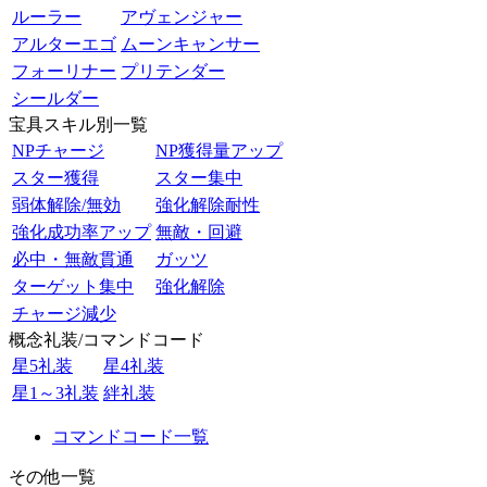
ルーラー
アヴェンジャー
アルターエゴ
ムーンキャンサー
フォーリナー
プリテンダー
シールダー
宝具スキル別一覧
NPチャージ
NP獲得量アップ
スター獲得
スター集中
弱体解除/無効
強化解除耐性
強化成功率アップ
無敵・回避
必中・無敵貫通
ガッツ
ターゲット集中
強化解除
チャージ減少
概念礼装/コマンドコード
星5礼装
星4礼装
星1～3礼装
絆礼装
コマンドコード一覧
その他一覧