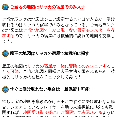
ご当地の地図はリッカの宿屋でのみ入手
ご当地ランクの地図はシェア設定することはできるが、受け
取れるのはリッカの宿屋でのみとなっている。ご当地ランク
の地図には
ご当地地図でしか出現しない限定モンスターも存
在する
ので、リッカの宿屋には積極的に訪れて地図を交換し
よう。
魔王の地図はリッカの宿屋で積極的に探す
魔王の地図は
リッカの宿屋か一緒に冒険でのみシェアするこ
とが可能
。ご当地地図と同様に入手方法が限られるため、積
極的にリッカの宿屋をチェックしてみよう。
すぐに受け取れない場合は一旦保留も可能
欲しい宝の地図を導きのかけら不足ですぐに受け取れない場
合、シェアしているプレイヤーを助っ人選択後に1戦でも戦
闘すれば、
地図受け取り欄に24時間限定で表示される
ように