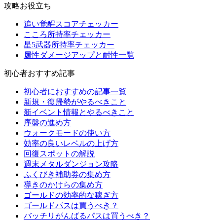
攻略お役立ち
追い覚醒スコアチェッカー
こころ所持率チェッカー
星5武器所持率チェッカー
属性ダメージアップと耐性一覧
初心者おすすめ記事
初心者におすすめの記事一覧
新規・復帰勢がやるべきこと
新イベント情報とやるべきこと
序盤の進め方
ウォークモードの使い方
効率の良いレベルの上げ方
回復スポットの解説
週末メタルダンジョン攻略
ふくびき補助券の集め方
導きのかけらの集め方
ゴールドの効率的な稼ぎ方
ゴールドパスは買うべき？
バッチリがんばるパスは買うべき？