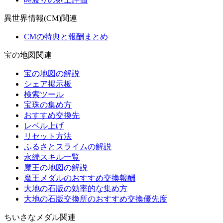
異世界情報(CM)関連
CMの特典と報酬まとめ
宝の地図関連
宝の地図の解説
シェア掲示板
検索ツール
宝珠の集め方
おすすめ交換先
レベル上げ
リセット方法
ふるさとスライムの解説
永続スキル一覧
魔王の地図の解説
魔王メダルのおすすめ交換報酬
大地の石版の効率的な集め方
大地の石版交換所のおすすめ交換優先度
ちいさなメダル関連