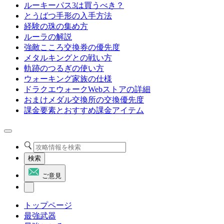
ルーキーパス3は買うべき？
とうばつ手形の入手方法
経験の珠の集め方
ルーラの解説
強敵こころ交換券の優先度
メタルキングとの戦い方
軌跡のつるぎの使い方
ウォーキング家族の仕様
ドラクエウォークWebストアの詳細
おまけメダル交換所の交換優先度
課金要素とおすすめ課金アイテム
検索
ご意見
トップページ
最強武器