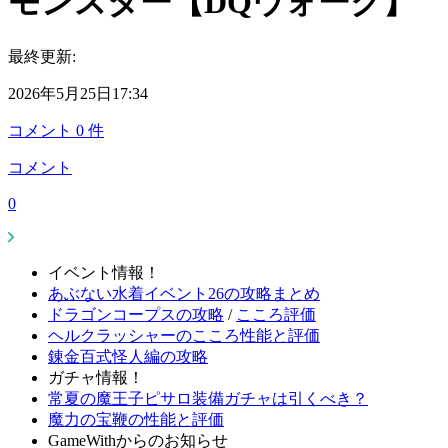
モンスター【DQウォーク】
最終更新:
2026年5月25日17:34
コメント
0
件
コメント
0
イベント情報！
あぶない水着イベント26の攻略まとめ
ドラゴンコープスの攻略
/
こころ評価
ヘルクラッシャーのこころ性能と評価
錬金百式怪人編の攻略
ガチャ情報！
常夏の魔王子ピサロ装備ガチャは引くべき？
魔力の宝鞭の性能と評価
GameWithからのお知らせ