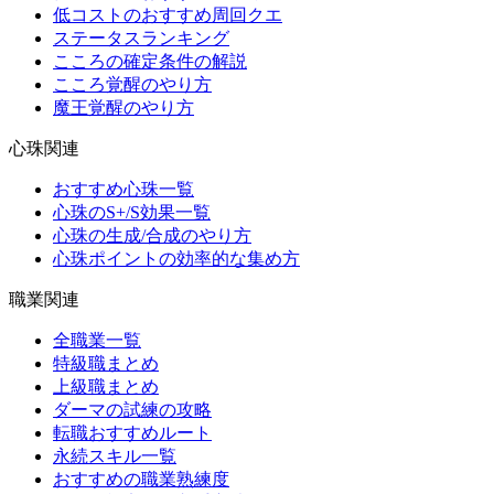
低コストのおすすめ周回クエ
ステータスランキング
こころの確定条件の解説
こころ覚醒のやり方
魔王覚醒のやり方
心珠関連
おすすめ心珠一覧
心珠のS+/S効果一覧
心珠の生成/合成のやり方
心珠ポイントの効率的な集め方
職業関連
全職業一覧
特級職まとめ
上級職まとめ
ダーマの試練の攻略
転職おすすめルート
永続スキル一覧
おすすめの職業熟練度