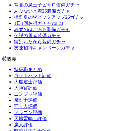
常夏の魔王子ピサロ装備ガチャ
あぶない水着26装備ガチャ
復刻夏のWピックアップ26ガチャ
1日1回お得ガチャvol.23
みずのはごろも装備ガチャ
伝説の勇者装備ガチャ
特別おたから装備ガチャ
友達招待キャンペーンガチャ
特級職
特級職まとめ
ゴッドハンド評価
大魔道士評価
大神官評価
ニンジャ評価
魔剣士評価
守り人評価
ドラゴン評価
天地雷鳴士評価
魔人評価
時渡りの剣士評価