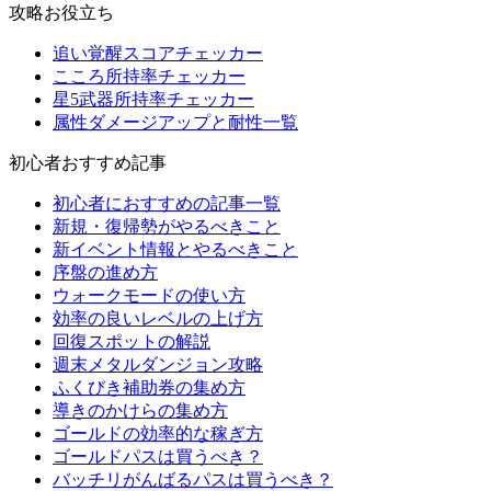
攻略お役立ち
追い覚醒スコアチェッカー
こころ所持率チェッカー
星5武器所持率チェッカー
属性ダメージアップと耐性一覧
初心者おすすめ記事
初心者におすすめの記事一覧
新規・復帰勢がやるべきこと
新イベント情報とやるべきこと
序盤の進め方
ウォークモードの使い方
効率の良いレベルの上げ方
回復スポットの解説
週末メタルダンジョン攻略
ふくびき補助券の集め方
導きのかけらの集め方
ゴールドの効率的な稼ぎ方
ゴールドパスは買うべき？
バッチリがんばるパスは買うべき？