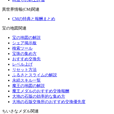
異世界情報(CM)関連
CMの特典と報酬まとめ
宝の地図関連
宝の地図の解説
シェア掲示板
検索ツール
宝珠の集め方
おすすめ交換先
レベル上げ
リセット方法
ふるさとスライムの解説
永続スキル一覧
魔王の地図の解説
魔王メダルのおすすめ交換報酬
大地の石版の効率的な集め方
大地の石版交換所のおすすめ交換優先度
ちいさなメダル関連