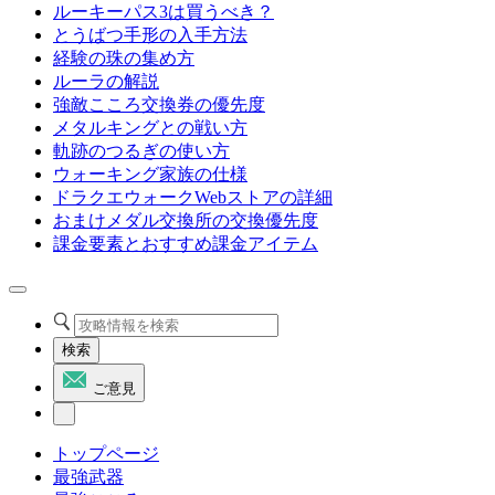
ルーキーパス3は買うべき？
とうばつ手形の入手方法
経験の珠の集め方
ルーラの解説
強敵こころ交換券の優先度
メタルキングとの戦い方
軌跡のつるぎの使い方
ウォーキング家族の仕様
ドラクエウォークWebストアの詳細
おまけメダル交換所の交換優先度
課金要素とおすすめ課金アイテム
検索
ご意見
トップページ
最強武器