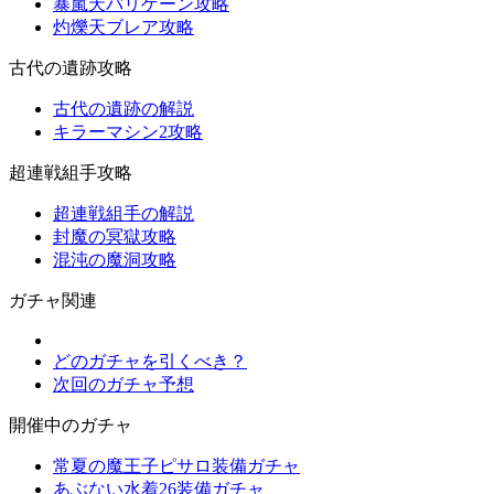
暴嵐天バリゲーン攻略
灼爍天ブレア攻略
古代の遺跡攻略
古代の遺跡の解説
キラーマシン2攻略
超連戦組手攻略
超連戦組手の解説
封魔の冥獄攻略
混沌の魔洞攻略
ガチャ関連
どのガチャを引くべき？
次回のガチャ予想
開催中のガチャ
常夏の魔王子ピサロ装備ガチャ
あぶない水着26装備ガチャ