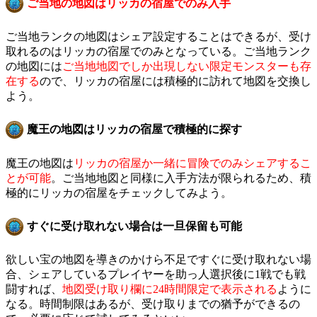
ご当地の地図はリッカの宿屋でのみ入手
ご当地ランクの地図はシェア設定することはできるが、受け
取れるのはリッカの宿屋でのみとなっている。ご当地ランク
の地図には
ご当地地図でしか出現しない限定モンスターも存
在する
ので、リッカの宿屋には積極的に訪れて地図を交換し
よう。
魔王の地図はリッカの宿屋で積極的に探す
魔王の地図は
リッカの宿屋か一緒に冒険でのみシェアするこ
とが可能
。ご当地地図と同様に入手方法が限られるため、積
極的にリッカの宿屋をチェックしてみよう。
すぐに受け取れない場合は一旦保留も可能
欲しい宝の地図を導きのかけら不足ですぐに受け取れない場
合、シェアしているプレイヤーを助っ人選択後に1戦でも戦
闘すれば、
地図受け取り欄に24時間限定で表示される
ように
なる。時間制限はあるが、受け取りまでの猶予ができるの