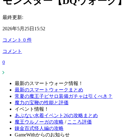
モンスター【DQウォーク】
最終更新:
2026年5月25日15:52
コメント
0
件
コメント
0
最新のスマートウォーク情報！
最新のスマートウォークまとめ
常夏の魔王子ピサロ装備ガチャは引くべき？
魔力の宝鞭の性能と評価
イベント情報！
あぶない水着イベント26の攻略まとめ
魔王ウルノーガの攻略
/
こころ評価
錬金百式怪人編の攻略
GameWithからのお知らせ