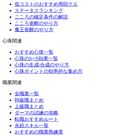
低コストのおすすめ周回クエ
ステータスランキング
こころの確定条件の解説
こころ覚醒のやり方
魔王覚醒のやり方
心珠関連
おすすめ心珠一覧
心珠のS+/S効果一覧
心珠の生成/合成のやり方
心珠ポイントの効率的な集め方
職業関連
全職業一覧
特級職まとめ
上級職まとめ
ダーマの試練の攻略
転職おすすめルート
永続スキル一覧
おすすめの職業熟練度