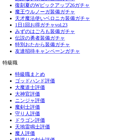
復刻夏のWピックアップ26ガチャ
魔王ウルノーガ装備ガチャ
天才魔法使いベロニカ装備ガチャ
1日1回お得ガチャvol.23
みずのはごろも装備ガチャ
伝説の勇者装備ガチャ
特別おたから装備ガチャ
友達招待キャンペーンガチャ
特級職
特級職まとめ
ゴッドハンド評価
大魔道士評価
大神官評価
ニンジャ評価
魔剣士評価
守り人評価
ドラゴン評価
天地雷鳴士評価
魔人評価
時渡りの剣士評価