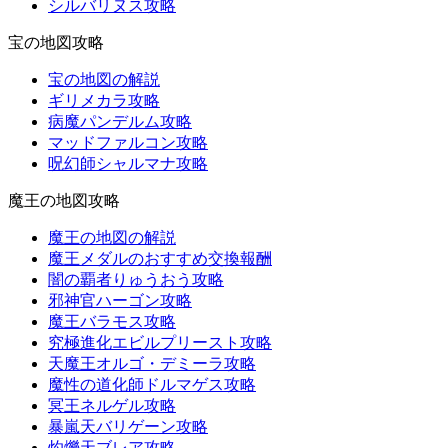
シルバリヌス攻略
宝の地図攻略
宝の地図の解説
ギリメカラ攻略
病魔パンデルム攻略
マッドファルコン攻略
呪幻師シャルマナ攻略
魔王の地図攻略
魔王の地図の解説
魔王メダルのおすすめ交換報酬
闇の覇者りゅうおう攻略
邪神官ハーゴン攻略
魔王バラモス攻略
究極進化エビルプリースト攻略
天魔王オルゴ・デミーラ攻略
魔性の道化師ドルマゲス攻略
冥王ネルゲル攻略
暴嵐天バリゲーン攻略
灼爍天ブレア攻略