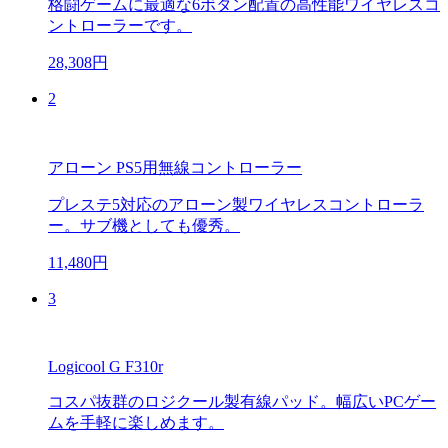
格闘ゲームに最適な6ボタン配置の高性能ワイヤレスコ
ントローラーです。
28,308円
2
アローン PS5用無線コントローラー
プレステ5対応のアローン製ワイヤレスコントローラ
ー。サブ機としても優秀。
11,480円
3
Logicool G F310r
コスパ抜群のロジクール製有線パッド。幅広いPCゲー
ムを手軽に楽しめます。