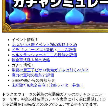
イベント情報！
あぶない水着イベント26の攻略まとめ
ドラゴンコープスの攻略
/
こころ評価
ヘルクラッシャーのこころ性能と評価
錬金百式怪人編の攻略
ガチャ情報！
常夏の魔王子ピサロ装備ガチャは引くべき？
魔力の宝鞭の性能と評価
GameWithからのお知らせ
未経験可&完全在宅！攻略ライター募集！
ドラクエウォークの神鳥の杖装備ガチャのガチャシミュレー
ターです。神鳥の杖装備ガチャを実際に引く前に運試し！ガ
チャ結果をTwitterなどのSNSでシェアする事もできます。