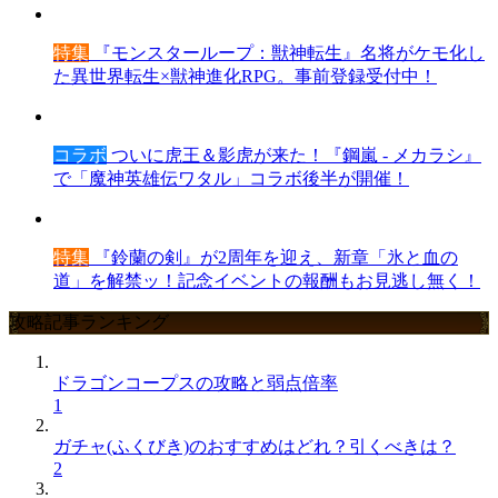
特集
『モンスターループ：獣神転生』名将がケモ化し
た異世界転生×獣神進化RPG。事前登録受付中！
コラボ
ついに虎王＆影虎が来た！『鋼嵐 - メカラシ』
で「魔神英雄伝ワタル」コラボ後半が開催！
特集
『鈴蘭の剣』が2周年を迎え、新章「氷と血の
道」を解禁ッ！記念イベントの報酬もお見逃し無く！
攻略記事ランキング
ドラゴンコープスの攻略と弱点倍率
1
ガチャ(ふくびき)のおすすめはどれ？引くべきは？
2