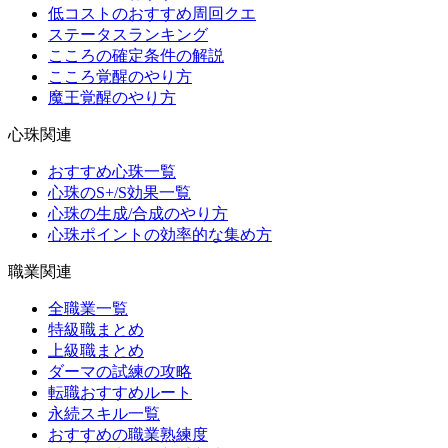
低コストのおすすめ周回クエ
ステータスランキング
こころの確定条件の解説
こころ覚醒のやり方
魔王覚醒のやり方
心珠関連
おすすめ心珠一覧
心珠のS+/S効果一覧
心珠の生成/合成のやり方
心珠ポイントの効率的な集め方
職業関連
全職業一覧
特級職まとめ
上級職まとめ
ダーマの試練の攻略
転職おすすめルート
永続スキル一覧
おすすめの職業熟練度