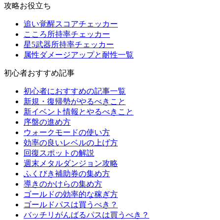
攻略お役立ち
追い覚醒スコアチェッカー
こころ所持率チェッカー
星5武器所持率チェッカー
属性ダメージアップと耐性一覧
初心者おすすめ記事
初心者におすすめの記事一覧
新規・復帰勢がやるべきこと
新イベント情報とやるべきこと
序盤の進め方
ウォークモードの使い方
効率の良いレベルの上げ方
回復スポットの解説
週末メタルダンジョン攻略
ふくびき補助券の集め方
導きのかけらの集め方
ゴールドの効率的な稼ぎ方
ゴールドパスは買うべき？
バッチリがんばるパスは買うべき？