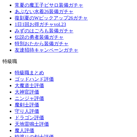
常夏の魔王子ピサロ装備ガチャ
あぶない水着26装備ガチャ
復刻夏のWピックアップ26ガチャ
1日1回お得ガチャvol.23
みずのはごろも装備ガチャ
伝説の勇者装備ガチャ
特別おたから装備ガチャ
友達招待キャンペーンガチャ
特級職
特級職まとめ
ゴッドハンド評価
大魔道士評価
大神官評価
ニンジャ評価
魔剣士評価
守り人評価
ドラゴン評価
天地雷鳴士評価
魔人評価
時渡りの剣士評価