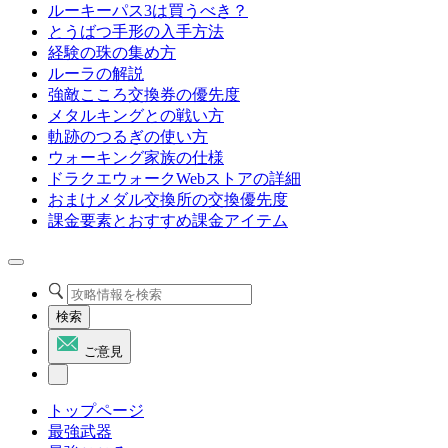
ルーキーパス3は買うべき？
とうばつ手形の入手方法
経験の珠の集め方
ルーラの解説
強敵こころ交換券の優先度
メタルキングとの戦い方
軌跡のつるぎの使い方
ウォーキング家族の仕様
ドラクエウォークWebストアの詳細
おまけメダル交換所の交換優先度
課金要素とおすすめ課金アイテム
検索
ご意見
トップページ
最強武器