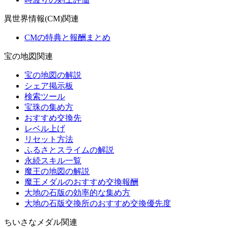
異世界情報(CM)関連
CMの特典と報酬まとめ
宝の地図関連
宝の地図の解説
シェア掲示板
検索ツール
宝珠の集め方
おすすめ交換先
レベル上げ
リセット方法
ふるさとスライムの解説
永続スキル一覧
魔王の地図の解説
魔王メダルのおすすめ交換報酬
大地の石版の効率的な集め方
大地の石版交換所のおすすめ交換優先度
ちいさなメダル関連