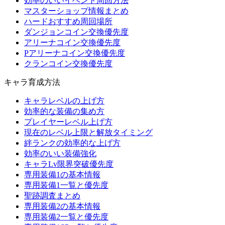
効率のいいイベント周回方法
マスターショップ情報まとめ
ハードおすすめ周回場所
ダンジョンコイン交換優先度
アリーナコイン交換優先度
Pアリーナコイン交換優先度
クランコイン交換優先度
キャラ育成方法
キャラレベルの上げ方
効率的な装備の集め方
プレイヤーレベル上げ方
現在のレベル上限と解放タイミング
絆ランクの効率的な上げ方
効率のいい装備強化
キャラLv限界突破優先度
専用装備1の基本情報
専用装備1一覧と優先度
聖跡調査まとめ
専用装備2の基本情報
専用装備2一覧と優先度