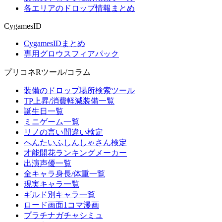
各エリアのドロップ情報まとめ
CygamesID
CygamesIDまとめ
専用グロウスフィアパック
プリコネRツール/コラム
装備のドロップ場所検索ツール
TP上昇/消費軽減装備一覧
誕生日一覧
ミニゲーム一覧
リノの言い間違い検定
へんたいふしんしゃさん検定
才能開花ランキングメーカー
出演声優一覧
全キャラ身長/体重一覧
現実キャラ一覧
ギルド別キャラ一覧
ロード画面1コマ漫画
プラチナガチャシミュ