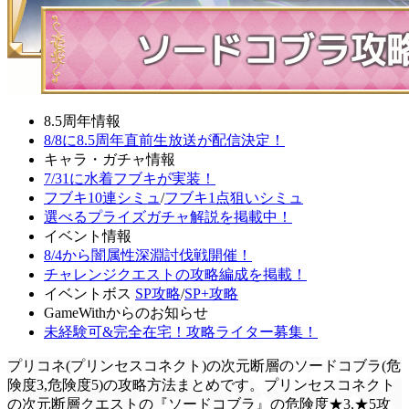
8.5周年情報
8/8に8.5周年直前生放送が配信決定！
キャラ・ガチャ情報
7/31に水着フブキが実装！
フブキ10連シミュ
/
フブキ1点狙いシミュ
選べるプライズガチャ解説を掲載中！
イベント情報
8/4から闇属性深淵討伐戦開催！
チャレンジクエストの攻略編成を掲載！
イベントボス
SP攻略
/
SP+攻略
GameWithからのお知らせ
未経験可&完全在宅！攻略ライター募集！
プリコネ(プリンセスコネクト)の次元断層のソードコブラ(危
険度3,危険度5)の攻略方法まとめです。プリンセスコネクト
の次元断層クエストの『ソードコブラ』の危険度★3,★5攻