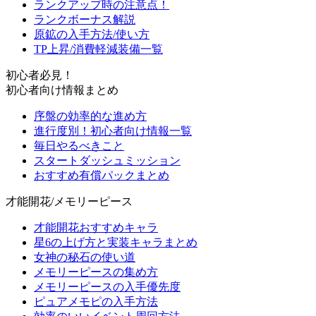
ランクアップ時の注意点！
ランクボーナス解説
原鉱の入手方法/使い方
TP上昇/消費軽減装備一覧
初心者必見！
初心者向け情報まとめ
序盤の効率的な進め方
進行度別！初心者向け情報一覧
毎日やるべきこと
スタートダッシュミッション
おすすめ有償パックまとめ
才能開花/メモリーピース
才能開花おすすめキャラ
星6の上げ方と実装キャラまとめ
女神の秘石の使い道
メモリーピースの集め方
メモリーピースの入手優先度
ピュアメモピの入手方法