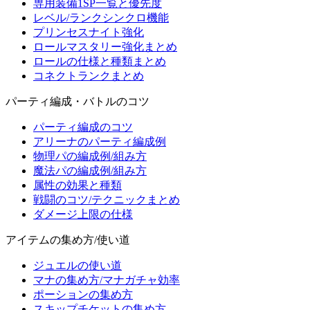
専用装備1SP一覧と優先度
レベル/ランクシンクロ機能
プリンセスナイト強化
ロールマスタリー強化まとめ
ロールの仕様と種類まとめ
コネクトランクまとめ
パーティ編成・バトルのコツ
パーティ編成のコツ
アリーナのパーティ編成例
物理パの編成例/組み方
魔法パの編成例/組み方
属性の効果と種類
戦闘のコツ/テクニックまとめ
ダメージ上限の仕様
アイテムの集め方/使い道
ジュエルの使い道
マナの集め方/マナガチャ効率
ポーションの集め方
スキップチケットの集め方