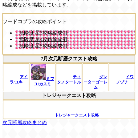
略編成などを掲載しています。
ソードコブラの攻略ポイント
危険度 星3攻略編成例
危険度 星4攻略編成例
危険度 星5攻略編成例
7月次元断層クエスト攻略
アイ
ティ
グレ
イワ
ミフ
ラ/ユキ
タノタートル
ーターゴーレ
ノヅチ
ユ/カスミ
ム
トレジャークエスト攻略
トレジャークエスト攻略
次元断層攻略まとめ