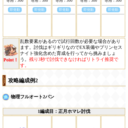
専用：300
専用：300
専用：300
専用：300
専用：300
即発動
即発動
即発動
即発動
即発動
乱数要素があるので試行回数が必要な場合があり
ます。討伐はギリギリなのでEX装備やプリンセス
ナイト強化含めた育成を行ってから挑みましょ
う。
残り3秒で討伐できなければリトライ推奨で
Point！
す。
攻略編成例2
物理フルオート2パン
1編成目：正月ホマレ討伐