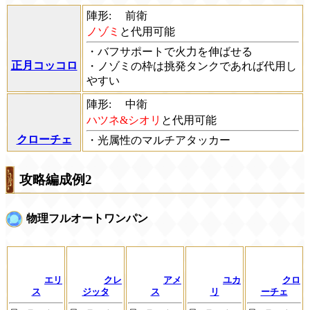
陣形:
前衛
ノゾミ
と代用可能
・バフサポートで火力を伸ばせる
正月コッコロ
・ノゾミの枠は挑発タンクであれば代用し
やすい
陣形:
中衛
ハツネ&シオリ
と代用可能
クローチェ
・光属性のマルチアタッカー
攻略編成例2
物理フルオートワンパン
エリ
クレ
アメ
ユカ
クロ
ス
ジッタ
ス
リ
ーチェ