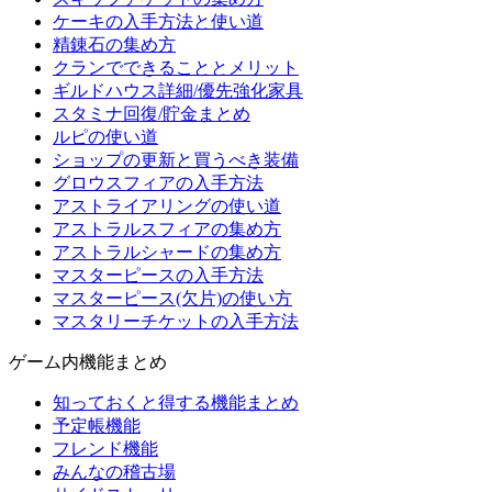
ケーキの入手方法と使い道
精錬石の集め方
クランでできることとメリット
ギルドハウス詳細/優先強化家具
スタミナ回復/貯金まとめ
ルピの使い道
ショップの更新と買うべき装備
グロウスフィアの入手方法
アストライアリングの使い道
アストラルスフィアの集め方
アストラルシャードの集め方
マスターピースの入手方法
マスターピース(欠片)の使い方
マスタリーチケットの入手方法
ゲーム内機能まとめ
知っておくと得する機能まとめ
予定帳機能
フレンド機能
みんなの稽古場