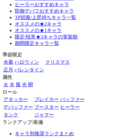
ヒーラーおすすめキャラ
防御デバフおすすめキャラ
TP回復/上昇持ちキャラ一覧
オススメの★2キャラ
オススメの★1キャラ
限定/恒常★3キャラの実装順
期間限定キャラ一覧
季節限定
水着
ハロウィン
クリスマス
正月
バレンタイン
属性
火
水
風
光
闇
ロール
アタッカー
ブレイカー
バッファー
デバッファー
ブースター
ヒーラー
タンク
ジャマー
ランクアップ/装備
キャラ別推奨ランクまとめ