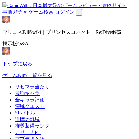
事前ガチャ
ゲーム検索
ログイン
プリコネ攻略wiki｜プリンセスコネクト！Re:Dive解説
掲示板Q&A
トップに戻る
ゲーム攻略一覧を見る
リセマラ当たり
最強キャラ
全キャラ評価
深域クエスト
SPバトル
追憶の戦域
推奨装備ランク
アリーナPT
アプデまとめ