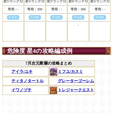
星5/ランク32
星5/ランク32
星5/ランク32
星6/ランク32
星5/ランク32
専用：-
専用：300
専用：-
専用：300
専用：-
即発動
即発動
即発動
即発動
即発動
-
危険度 星4の攻略編成例
7月次元断層の攻略まとめ
ミフユ/カスミ
アイラ/ユキ
ティタノタートル
グレーターゴーレム
イワノヅチ
トレジャークエスト