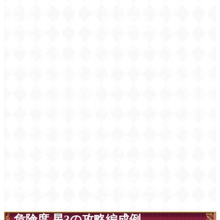
危険度 星3の攻略編成例