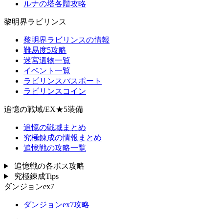
ルナの塔各階攻略
黎明界ラビリンス
黎明界ラビリンスの情報
難易度5攻略
迷宮遺物一覧
イベント一覧
ラビリンスパスポート
ラビリンスコイン
追憶の戦域/EX★5装備
追憶の戦域まとめ
究極錬成の情報まとめ
追憶戦の攻略一覧
追憶戦の各ボス攻略
究極錬成Tips
ダンジョンex7
ダンジョンex7攻略