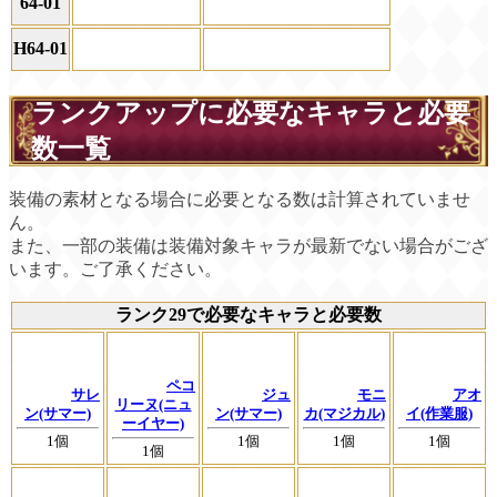
64-01
H64-01
ランクアップに必要なキャラと必要
数一覧
装備の素材となる場合に必要となる数は計算されていませ
ん。
また、一部の装備は装備対象キャラが最新でない場合がござ
います。ご了承ください。
ランク29で必要なキャラと必要数
ペコ
サレ
ジュ
モニ
アオ
リーヌ(ニュ
ン(サマー)
ン(サマー)
カ(マジカル)
イ(作業服)
ーイヤー)
1個
1個
1個
1個
1個