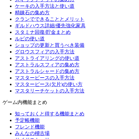
ケーキの入手方法と使い道
精錬石の集め方
クランでできることとメリット
ギルドハウス詳細/優先強化家具
スタミナ回復/貯金まとめ
ルピの使い道
ショップの更新と買うべき装備
グロウスフィアの入手方法
アストライアリングの使い道
アストラルスフィアの集め方
アストラルシャードの集め方
マスターピースの入手方法
マスターピース(欠片)の使い方
マスタリーチケットの入手方法
ゲーム内機能まとめ
知っておくと得する機能まとめ
予定帳機能
フレンド機能
みんなの稽古場