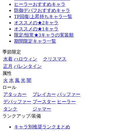
ヒーラーおすすめキャラ
防御デバフおすすめキャラ
TP回復/上昇持ちキャラ一覧
オススメの★2キャラ
オススメの★1キャラ
限定/恒常★3キャラの実装順
期間限定キャラ一覧
季節限定
水着
ハロウィン
クリスマス
正月
バレンタイン
属性
火
水
風
光
闇
ロール
アタッカー
ブレイカー
バッファー
デバッファー
ブースター
ヒーラー
タンク
ジャマー
ランクアップ/装備
キャラ別推奨ランクまとめ