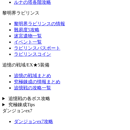
ルナの塔各階攻略
黎明界ラビリンス
黎明界ラビリンスの情報
難易度5攻略
迷宮遺物一覧
イベント一覧
ラビリンスパスポート
ラビリンスコイン
追憶の戦域/EX★5装備
追憶の戦域まとめ
究極錬成の情報まとめ
追憶戦の攻略一覧
追憶戦の各ボス攻略
究極錬成Tips
ダンジョンex7
ダンジョンex7攻略