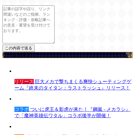
ゲームを探す
リリース
巨大メカで撃ちまくる爽快シューティングゲ
ーム『終末のタイタン：ラストラッシュ』リリース！
コラボ
ついに虎王＆影虎が来た！『鋼嵐 - メカラシ』
で「魔神英雄伝ワタル」コラボ後半が開催！