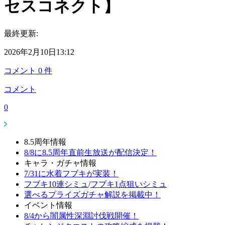
セスコネクト】
最終更新:
2026年2月10日13:12
コメント
0
件
コメント
0
8.5周年情報
8/8に8.5周年直前生放送が配信決定！
キャラ・ガチャ情報
7/31に水着フブキが実装！
フブキ10連シミュ
/
フブキ1点狙いシミュ
選べるプライズガチャ解説を掲載中！
イベント情報
8/4から闇属性深淵討伐戦開催！