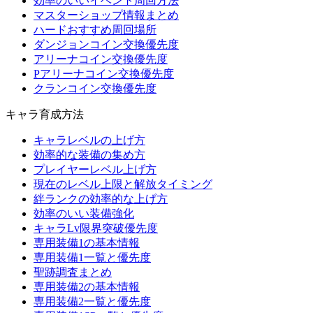
効率のいいイベント周回方法
マスターショップ情報まとめ
ハードおすすめ周回場所
ダンジョンコイン交換優先度
アリーナコイン交換優先度
Pアリーナコイン交換優先度
クランコイン交換優先度
キャラ育成方法
キャラレベルの上げ方
効率的な装備の集め方
プレイヤーレベル上げ方
現在のレベル上限と解放タイミング
絆ランクの効率的な上げ方
効率のいい装備強化
キャラLv限界突破優先度
専用装備1の基本情報
専用装備1一覧と優先度
聖跡調査まとめ
専用装備2の基本情報
専用装備2一覧と優先度