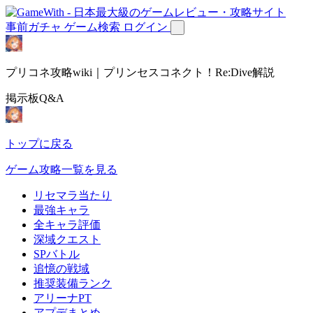
事前ガチャ
ゲーム検索
ログイン
プリコネ攻略wiki｜プリンセスコネクト！Re:Dive解説
掲示板Q&A
トップに戻る
ゲーム攻略一覧を見る
リセマラ当たり
最強キャラ
全キャラ評価
深域クエスト
SPバトル
追憶の戦域
推奨装備ランク
アリーナPT
アプデまとめ