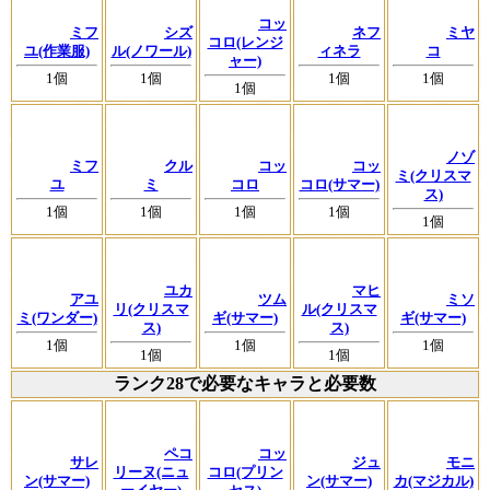
コッ
ミフ
シズ
ネフ
ミヤ
コロ(レンジ
ユ(作業服)
ル(ノワール)
ィネラ
コ
ャー)
1個
1個
1個
1個
1個
ノゾ
ミフ
クル
コッ
コッ
ミ(クリスマ
ユ
ミ
コロ
コロ(サマー)
ス)
1個
1個
1個
1個
1個
ユカ
マヒ
アユ
ツム
ミソ
リ(クリスマ
ル(クリスマ
ミ(ワンダー)
ギ(サマー)
ギ(サマー)
ス)
ス)
1個
1個
1個
1個
1個
ランク28で必要なキャラと必要数
ペコ
コッ
サレ
ジュ
モニ
リーヌ(ニュ
コロ(プリン
ン(サマー)
ン(サマー)
カ(マジカル)