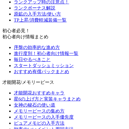
ランクアップ時の注意点！
ランクボーナス解説
原鉱の入手方法/使い方
TP上昇/消費軽減装備一覧
初心者必見！
初心者向け情報まとめ
序盤の効率的な進め方
進行度別！初心者向け情報一覧
毎日やるべきこと
スタートダッシュミッション
おすすめ有償パックまとめ
才能開花/メモリーピース
才能開花おすすめキャラ
星6の上げ方と実装キャラまとめ
女神の秘石の使い道
メモリーピースの集め方
メモリーピースの入手優先度
ピュアメモピの入手方法