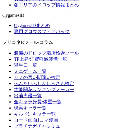
各エリアのドロップ情報まとめ
CygamesID
CygamesIDまとめ
専用グロウスフィアパック
プリコネRツール/コラム
装備のドロップ場所検索ツール
TP上昇/消費軽減装備一覧
誕生日一覧
ミニゲーム一覧
リノの言い間違い検定
へんたいふしんしゃさん検定
才能開花ランキングメーカー
出演声優一覧
全キャラ身長/体重一覧
現実キャラ一覧
ギルド別キャラ一覧
ロード画面1コマ漫画
プラチナガチャシミュ