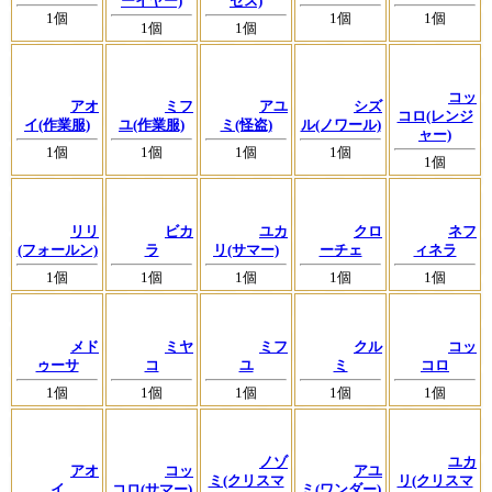
ーイヤー)
セス)
1個
1個
1個
1個
1個
コッ
アオ
ミフ
アユ
シズ
コロ(レンジ
イ(作業服)
ユ(作業服)
ミ(怪盗)
ル(ノワール)
ャー)
1個
1個
1個
1個
1個
リリ
ビカ
ユカ
クロ
ネフ
(フォールン)
ラ
リ(サマー)
ーチェ
ィネラ
1個
1個
1個
1個
1個
メド
ミヤ
ミフ
クル
コッ
ゥーサ
コ
ユ
ミ
コロ
1個
1個
1個
1個
1個
ノゾ
ユカ
アオ
コッ
アユ
ミ(クリスマ
リ(クリスマ
イ
コロ(サマー)
ミ(ワンダー)