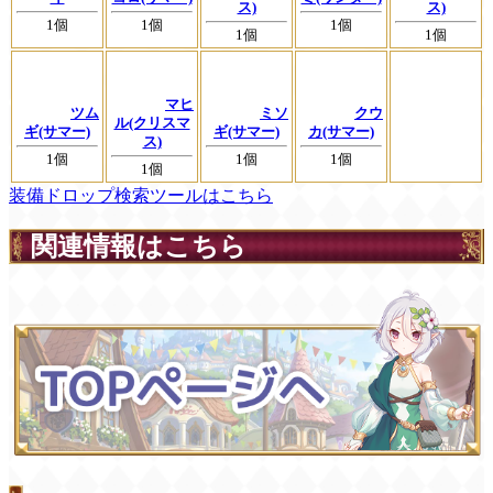
ス)
ス)
1個
1個
1個
1個
1個
マヒ
ツム
ミソ
クウ
ル(クリスマ
ギ(サマー)
ギ(サマー)
カ(サマー)
ス)
1個
1個
1個
1個
装備ドロップ検索ツールはこちら
関連情報はこちら