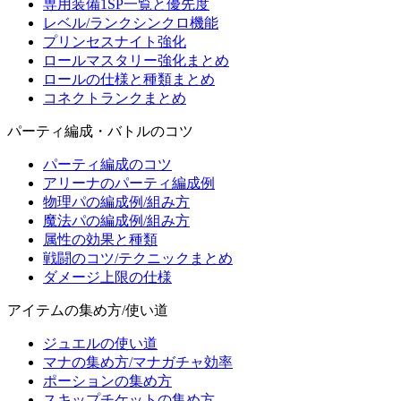
専用装備1SP一覧と優先度
レベル/ランクシンクロ機能
プリンセスナイト強化
ロールマスタリー強化まとめ
ロールの仕様と種類まとめ
コネクトランクまとめ
パーティ編成・バトルのコツ
パーティ編成のコツ
アリーナのパーティ編成例
物理パの編成例/組み方
魔法パの編成例/組み方
属性の効果と種類
戦闘のコツ/テクニックまとめ
ダメージ上限の仕様
アイテムの集め方/使い道
ジュエルの使い道
マナの集め方/マナガチャ効率
ポーションの集め方
スキップチケットの集め方