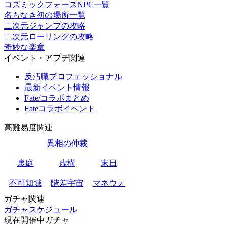
コズミックフォースNPC一覧
名もなき初の場所一覧
二次元ジャンプの攻略
二次元ローリングの攻略
奇妙な楽章
イベント・アプデ関連
反汚職ブロフェッショナル
最新イベント情報
Fate/コラボまとめ
Fateコラボイベント
高難易度関連
異相の仲裁
裏庭
虚構
末日
不可知域
階差宇宙
マネウォ
ガチャ関連
ガチャスケジュール
現在開催中ガチャ