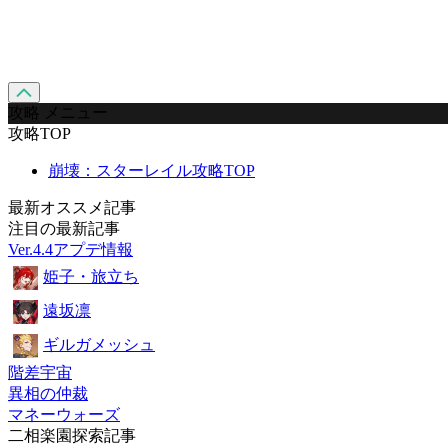
攻略 メニュー
攻略TOP
崩壊：スターレイル攻略TOP
最新オススメ記事
注目の最新記事
Ver.4.4アプデ情報
姫子・旅立ち
遠坂凛
ギルガメッシュ
階差宇宙
異相の仲裁
マネーウォーズ
二相楽園探索記事