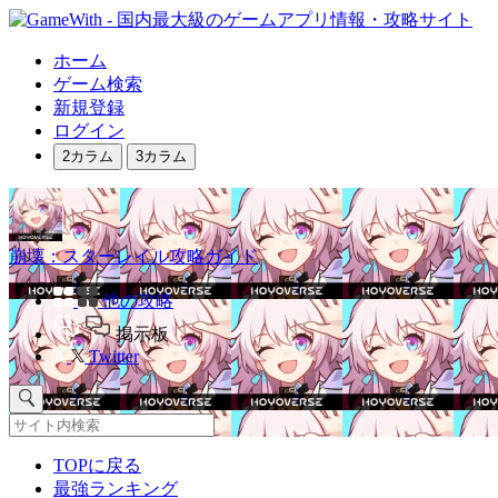
ホーム
ゲーム検索
新規登録
ログイン
2カラム
3カラム
崩壊：スターレイル攻略ガイド
他の攻略
掲示板
Twitter
TOPに戻る
最強ランキング