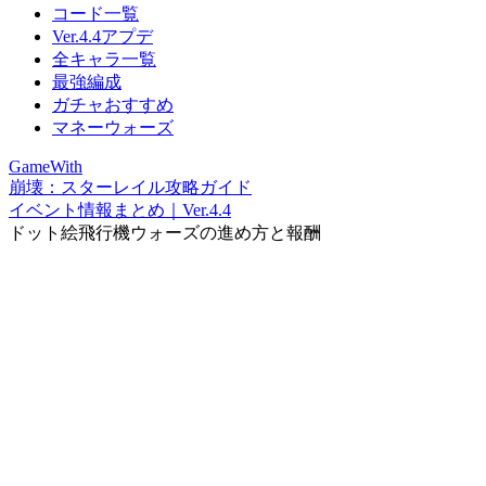
コード一覧
Ver.4.4アプデ
全キャラ一覧
最強編成
ガチャおすすめ
マネーウォーズ
GameWith
崩壊：スターレイル攻略ガイド
イベント情報まとめ｜Ver.4.4
ドット絵飛行機ウォーズの進め方と報酬