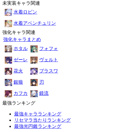
未実装キャラ関連
水着ロビン
水着アベンチュリン
強化キャラ関連
強化キャラまとめ
ホタル
フォフォ
ゼーレ
ヴェルト
花火
ブラスワ
銀狼
刃
カフカ
鏡流
最強ランキング
最強キャラランキング
リセマラ当たりランキング
最強光円錐ランキング