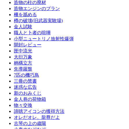
造物の柱の廃材
造物エンジンのプラン
柵を舐める
樽の破壊(旧武器実験場)
金人試験
職人と卜者の喧嘩
小型ニュートリノ放射性爆弾
開封レビュー
匣中流光
大衍万象
枘構立方
先導羅盤
7匹の機巧鳥
三冊の禁書
迷惑な広告
新のおみくじ
金人巷の荷物箱
物々交換
諦聴アイコンの獲得方法
オレだオレ、龍尊だよ
古琴の上の歳陽