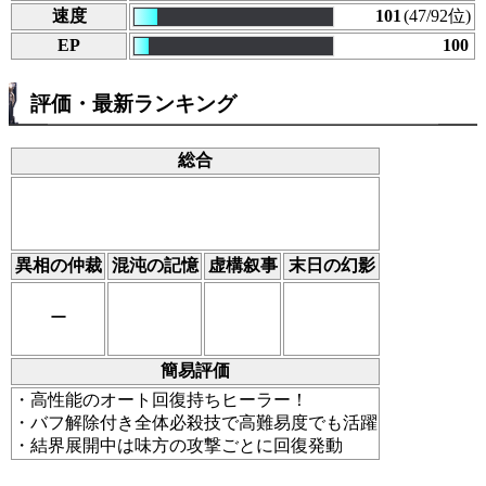
速度
101
(47/92位)
EP
100
評価・最新ランキング
総合
異相の仲裁
混沌の記憶
虚構叙事
末日の幻影
ー
簡易評価
・高性能のオート回復持ちヒーラー！
・バフ解除付き全体必殺技で高難易度でも活躍
・結界展開中は味方の攻撃ごとに回復発動