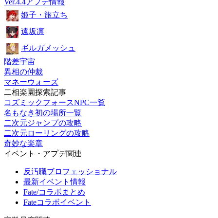
Ver.4.4アプデ情報
姫子・旅立ち
遠坂凛
ギルガメッシュ
階差宇宙
異相の仲裁
マネーウォーズ
二相楽園探索記事
コズミックフォースNPC一覧
名もなき初の場所一覧
二次元ジャンプの攻略
二次元ローリングの攻略
奇妙な楽章
イベント・アプデ関連
反汚職ブロフェッショナル
最新イベント情報
Fate/コラボまとめ
Fateコラボイベント