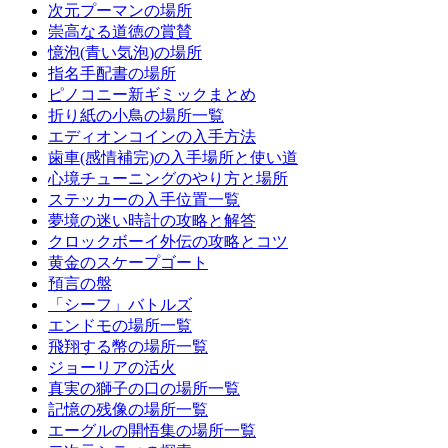
次元プーマンの場所
崇高なる道徳の賞賛
憶泡(青い気泡)の場所
指名手配書の場所
ピノコニー新ギミックまとめ
折り紙の小鳥の場所一覧
エディオンコインの入手方法
歯車(感情補完)の入手場所と使い道
心境チューニングのやり方と場所
ステッカーの入手位置一覧
夢境の迷い時計の攻略と解答
クロックボーイ外伝の攻略とコツ
黄金のスケープゴート
預言の盤
「シーフ」バトルズ
エンドモの場所一覧
飛翔する幣の場所一覧
ジョーリアの活火
真実の獅子の口の場所一覧
記憶の残像の場所一覧
エーグルの開悟集の場所一覧