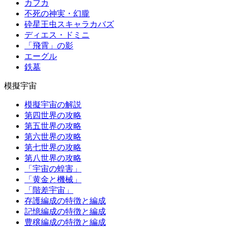
カフカ
不死の神実・幻朧
砕星王虫スキャラカバズ
ディエス・ドミニ
「飛霄」の影
エーグル
鉄墓
模擬宇宙
模擬宇宙の解説
第四世界の攻略
第五世界の攻略
第六世界の攻略
第七世界の攻略
第八世界の攻略
「宇宙の蝗害」
「黄金と機械」
「階差宇宙」
存護編成の特徴と編成
記憶編成の特徴と編成
豊穣編成の特徴と編成