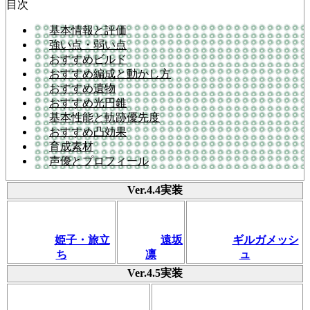
目次
基本情報と評価
強い点・弱い点
おすすめビルド
おすすめ編成と動かし方
おすすめ遺物
おすすめ光円錐
基本性能と軌跡優先度
おすすめ凸効果
育成素材
声優とプロフィール
Ver.4.4実装
姫子・旅立
遠坂
ギルガメッシ
ち
凛
ュ
Ver.4.5実装