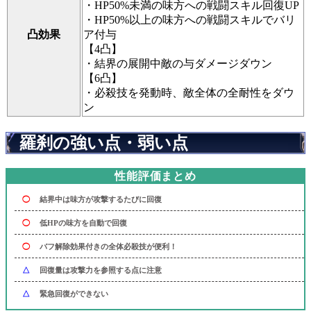
・HP50%未満の味方への戦闘スキル回復UP
・HP50%以上の味方への戦闘スキルでバリ
凸効果
ア付与
【4凸】
・結界の展開中敵の与ダメージダウン
【6凸】
・必殺技を発動時、敵全体の全耐性をダウ
ン
羅刹の強い点・弱い点
性能評価まとめ
◯
結界中は味方が攻撃するたびに回復
◯
低HPの味方を自動で回復
◯
バフ解除効果付きの全体必殺技が便利！
△
回復量は攻撃力を参照する点に注意
△
緊急回復ができない