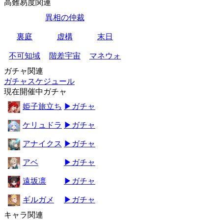
高難易度関連
異相の仲裁
裏庭
虚構
末日
不可知域
階差宇宙
マネウォ
ガチャ関連
ガチャスケジュール
現在開催中ガチャ
姫子旅立ち
▶ガチャ
ケリュドラ
▶ガチャ
アナイクス
▶ガチャ
アベ
▶ガチャ
遠坂凛
▶ガチャ
ギルガメ
▶ガチャ
キャラ関連