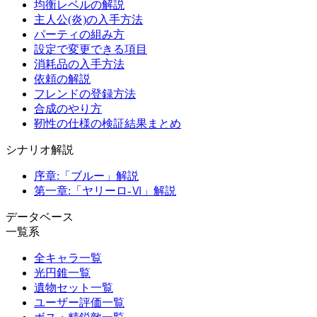
均衡レベルの解説
主人公(炎)の入手方法
パーティの組み方
設定で変更できる項目
消耗品の入手方法
依頼の解説
フレンドの登録方法
合成のやり方
靭性の仕様の検証結果まとめ
シナリオ解説
序章:「ブルー」解説
第一章:「ヤリーロ-Ⅵ」解説
データベース
一覧系
全キャラ一覧
光円錐一覧
遺物セット一覧
ユーザー評価一覧