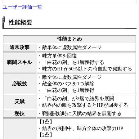
ユーザー評価一覧
性能概要
性能まとめ
通常攻撃
・敵単体に虚数属性ダメージ
・味方単体を回復
戦闘スキル
・「白花の刻」を1層獲得する
・味方のHPが50%以下の時自動で発動する
・敵全体に虚数属性ダメージ
必殺技
・敵全体のバフを1つ解除
・「白花の刻」を1層獲得
・「白花の刻」が2層で結界を展開
天賦
・結界内の敵を攻撃するとHPが回復する
秘技
・戦闘開始時に天賦の結界を展開する
【1凸】
・結界の展開中、味方全体の攻撃力UP
【2凸】