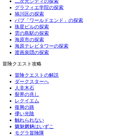
二次元シティの探索
グラフィエ学院の探索
鳩川区の探索
パブ「ワールドエンド」の探索
珠星ビルの探索
雲の島駅の探索
海原市の探索
海原テレビタワーの探索
渡画泉隠の探索
冒険クエスト攻略
冒険クエストの解説
ダークスターへ
人非木石
裂界の兆し
レクイエム
復興の路
儚い光陰
触れられない
魑魅魍魎はいずこ
モグラ冒険隊