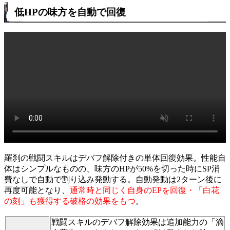
低HPの味方を自動で回復
羅刹の戦闘スキルはデバフ解除付きの単体回復効果。性能自
体はシンプルなものの、味方のHPが50%を切った時にSP消
費なしで自動で割り込み発動する。自動発動は2ターン後に
再度可能となり、
通常時と同じく自身のEPを回復・「白花
の刻」も獲得する破格の効果をもつ
。
戦闘スキルのデバフ解除効果は追加能力の「滴