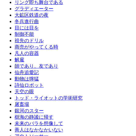
リング即ち舞台である
グラディエーター
大鉱区鉄道の夜
冬兵進行曲
目には目を
制御不能
祖先のドリル
商売がやってくる時
凡人の容器
解雇
師であり、友であり
仙舟追愛記
動物は獰猛
詩仙ロボット
天空の眼
トッド・ライオットの学術研究
屠畜場
銀河のスター
樹海の静謐に帰す
未来のバラを想像して
善人はなかなかいない