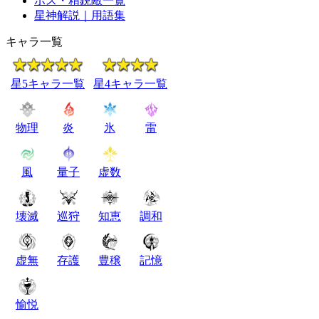
ボス・精鋭敵一覧
星神解説｜用語集
キャラ一覧
星5キャラ一覧
星4キャラ一覧
物理
炎
氷
雷
風
量子
虚数
壊滅
巡狩
知恵
調和
虚無
存護
豊穣
記憶
愉悦