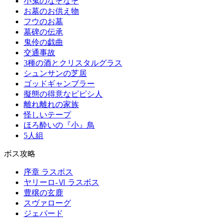
小鬼のなぞなぞ
お墓のお供え物
フウのお墓
墓碑の伝承
鬼伶の戯曲
交通事故
3種の酒とクリスタルグラス
シュンサンの芝居
ゴッドギャンブラー
擬態の得意なピピシ人
離れ離れの家族
怪しいテープ
ほろ酔いの『小』鳥
5人組
ボス攻略
序章 ラスボス
ヤリーロ-Ⅵ ラスボス
豊穣の玄鹿
スヴァローグ
ジェパード