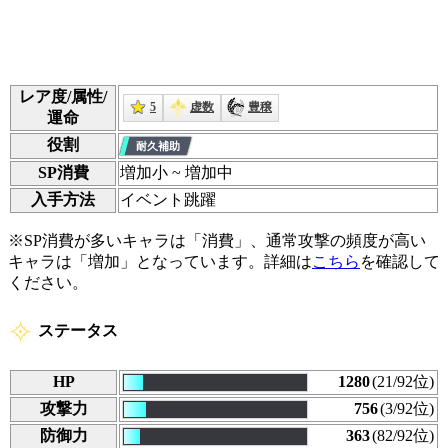
レア度/属性/
5
虚数
豊穣
運命
役割
SP消費
増加
小
~ 増加
中
入手方法
イベント跳躍
※SP消費が多いキャラは「消費」、通常攻撃の頻度が高い
キャラは「増加」となっています。詳細は
こちら
を確認して
ください。
ステータス
HP
1280
(21/92位)
攻撃力
756
(3/92位)
防御力
363
(82/92位)