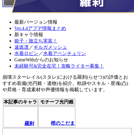
最新バージョン情報
Ver.4.4アプデ情報まとめ
新キャラ情報
姫子・旅立ち実装！
遠坂凛
／
ギルガメッシュ
水着ロビン
／
水着アベンチュリン
GameWithからのお知らせ
未経験可&完全在宅！攻略ライター募集！
崩壊スターレイル(スタレ)における羅刹(らせつ)の評価とお
すすめ装備(光円錐・遺物)を紹介。軌跡やスキル・星魂(凸)
や昇格・育成素材や声優情報を掲載しています。
本記事のキャラ
モチーフ光円錐
棺のこだま
羅刹