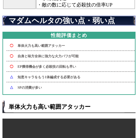
・敵の数に応じて必殺技の倍率UP
マダムヘルタの強い点・弱い点
性能評価まとめ
◯
単体火力も高い範囲アタッカー
◯
自身と味方全体に強力な火力バフが可能
◯
EP獲得機会が多く必殺技の回転も早い
△
知恵キャラをもう1体編成する必要がある
△
SPの消費が多い
単体火力も高い範囲アタッカー