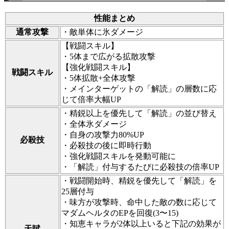
性能まとめ
通常攻撃
・敵単体に氷ダメージ
【戦闘スキル】
・5体まで広がる拡散攻撃
【強化戦闘スキル】
戦闘スキル
・5体拡散+全体攻撃
・メインターゲットの「解読」の層数に応
じて倍率大幅UP
・精鋭以上を優先して「解読」の並び替え
・全体氷ダメージ
・自身の攻撃力80%UP
必殺技
・必殺技の後に即時行動
・強化戦闘スキルを発動可能に
・「解読」付与するたびに必殺技の倍率UP
・戦闘開始時、精鋭を優先して「解読」を
25層付与
・味方が攻撃時、命中した敵の数に応じて
マダムヘルタのEPを回復(3〜15)
・知恵キャラが2体以上いると下記の効果が
天賦