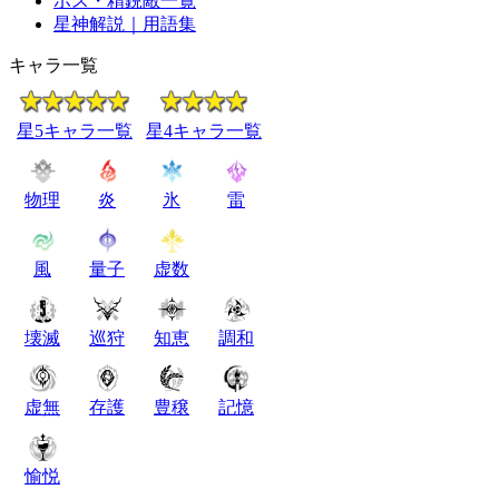
ボス・精鋭敵一覧
星神解説｜用語集
キャラ一覧
星5キャラ一覧
星4キャラ一覧
物理
炎
氷
雷
風
量子
虚数
壊滅
巡狩
知恵
調和
虚無
存護
豊穣
記憶
愉悦