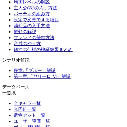
均衡レベルの解説
主人公(炎)の入手方法
パーティの組み方
設定で変更できる項目
消耗品の入手方法
依頼の解説
フレンドの登録方法
合成のやり方
靭性の仕様の検証結果まとめ
シナリオ解説
序章:「ブルー」解説
第一章:「ヤリーロ-Ⅵ」解説
データベース
一覧系
全キャラ一覧
光円錐一覧
遺物セット一覧
ユーザー評価一覧