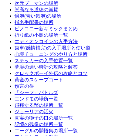
次元プーマンの場所
崇高なる道徳の賞賛
憶泡(青い気泡)の場所
指名手配書の場所
ピノコニー新ギミックまとめ
折り紙の小鳥の場所一覧
エディオンコインの入手方法
歯車(感情補完)の入手場所と使い道
心境チューニングのやり方と場所
ステッカーの入手位置一覧
夢境の迷い時計の攻略と解答
クロックボーイ外伝の攻略とコツ
黄金のスケープゴート
預言の盤
「シーフ」バトルズ
エンドモの場所一覧
飛翔する幣の場所一覧
ジョーリアの活火
真実の獅子の口の場所一覧
記憶の残像の場所一覧
エーグルの開悟集の場所一覧