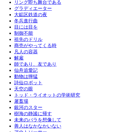
リング即ち舞台である
グラディエーター
大鉱区鉄道の夜
冬兵進行曲
目には目を
制御不能
祖先のドリル
商売がやってくる時
凡人の容器
解雇
師であり、友であり
仙舟追愛記
動物は獰猛
詩仙ロボット
天空の眼
トッド・ライオットの学術研究
屠畜場
銀河のスター
樹海の静謐に帰す
未来のバラを想像して
善人はなかなかいない