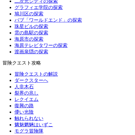
二次元シティの探索
グラフィエ学院の探索
鳩川区の探索
パブ「ワールドエンド」の探索
珠星ビルの探索
雲の島駅の探索
海原市の探索
海原テレビタワーの探索
渡画泉隠の探索
冒険クエスト攻略
冒険クエストの解説
ダークスターへ
人非木石
裂界の兆し
レクイエム
復興の路
儚い光陰
触れられない
魑魅魍魎はいずこ
モグラ冒険隊