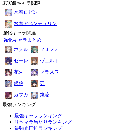
未実装キャラ関連
水着ロビン
水着アベンチュリン
強化キャラ関連
強化キャラまとめ
ホタル
フォフォ
ゼーレ
ヴェルト
花火
ブラスワ
銀狼
刃
カフカ
鏡流
最強ランキング
最強キャラランキング
リセマラ当たりランキング
最強光円錐ランキング