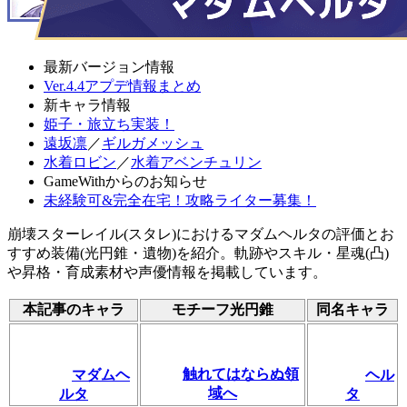
最新バージョン情報
Ver.4.4アプデ情報まとめ
新キャラ情報
姫子・旅立ち実装！
遠坂凛
／
ギルガメッシュ
水着ロビン
／
水着アベンチュリン
GameWithからのお知らせ
未経験可&完全在宅！攻略ライター募集！
崩壊スターレイル(スタレ)におけるマダムヘルタの評価とお
すすめ装備(光円錐・遺物)を紹介。軌跡やスキル・星魂(凸)
や昇格・育成素材や声優情報を掲載しています。
本記事のキャラ
モチーフ光円錐
同名キャラ
触れてはならぬ領
マダムヘ
ヘル
域へ
ルタ
タ