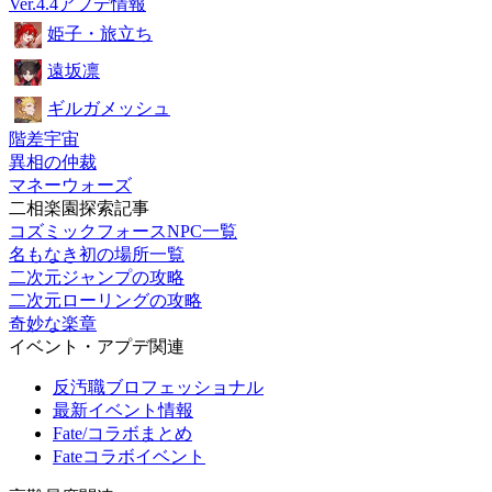
Ver.4.4アプデ情報
姫子・旅立ち
遠坂凛
ギルガメッシュ
階差宇宙
異相の仲裁
マネーウォーズ
二相楽園探索記事
コズミックフォースNPC一覧
名もなき初の場所一覧
二次元ジャンプの攻略
二次元ローリングの攻略
奇妙な楽章
イベント・アプデ関連
反汚職ブロフェッショナル
最新イベント情報
Fate/コラボまとめ
Fateコラボイベント