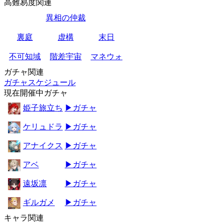
高難易度関連
異相の仲裁
裏庭
虚構
末日
不可知域
階差宇宙
マネウォ
ガチャ関連
ガチャスケジュール
現在開催中ガチャ
姫子旅立ち
▶ガチャ
ケリュドラ
▶ガチャ
アナイクス
▶ガチャ
アベ
▶ガチャ
遠坂凛
▶ガチャ
ギルガメ
▶ガチャ
キャラ関連