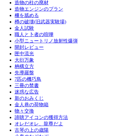
造物の柱の廃材
造物エンジンのプラン
柵を舐める
樽の破壊(旧武器実験場)
金人試験
職人と卜者の喧嘩
小型ニュートリノ放射性爆弾
開封レビュー
匣中流光
大衍万象
枘構立方
先導羅盤
7匹の機巧鳥
三冊の禁書
迷惑な広告
新のおみくじ
金人巷の荷物箱
物々交換
諦聴アイコンの獲得方法
オレだオレ、龍尊だよ
古琴の上の歳陽