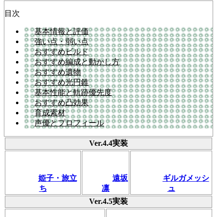
目次
基本情報と評価
強い点・弱い点
おすすめビルド
おすすめ編成と動かし方
おすすめ遺物
おすすめ光円錐
基本性能と軌跡優先度
おすすめ凸効果
育成素材
声優とプロフィール
Ver.4.4実装
姫子・旅立
遠坂
ギルガメッシ
ち
凛
ュ
Ver.4.5実装