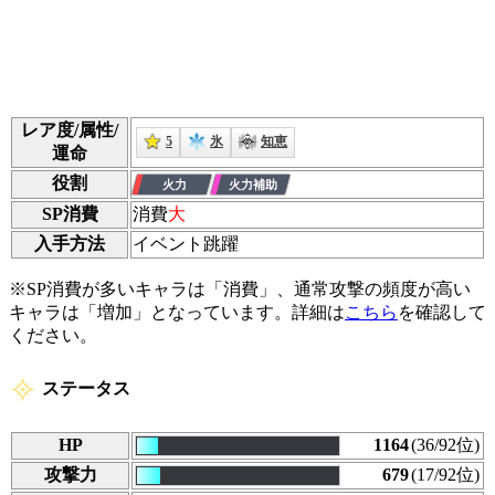
レア度/属性/
5
氷
知恵
運命
役割
SP消費
消費
大
入手方法
イベント跳躍
※SP消費が多いキャラは「消費」、通常攻撃の頻度が高い
キャラは「増加」となっています。詳細は
こちら
を確認して
ください。
ステータス
HP
1164
(36/92位)
攻撃力
679
(17/92位)