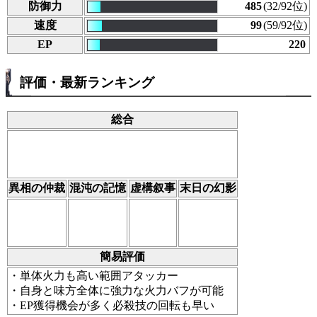
防御力
485
(32/92位)
速度
99
(59/92位)
EP
220
評価・最新ランキング
総合
異相の仲裁
混沌の記憶
虚構叙事
末日の幻影
簡易評価
・単体火力も高い範囲アタッカー
・自身と味方全体に強力な火力バフが可能
・EP獲得機会が多く必殺技の回転も早い