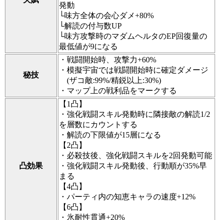
発動
└味方全体の会心ダメ+80%
└解読の付与数UP
└味方攻撃時のマダムヘルタのEP回復量の
最低値が9になる
・戦闘開始時、攻撃力+60%
・模擬宇宙では戦闘開始時に確定ダメージ
秘技
(ザコ敵:99%/精鋭以上:30%)
・マップ上の戦利品をマークする
【1凸】
・強化戦闘スキル発動時に隣接敵の解読1/2
を層数にカウントする
・解読の下限値が15層になる
【2凸】
・必殺技後、強化戦闘スキルを2回発動可能
凸効果
・強化戦闘スキル発動後、行動順が35%早
まる
【4凸】
・パーティ内の知恵キャラの速度+12%
【6凸】
・氷耐性貫通+20%