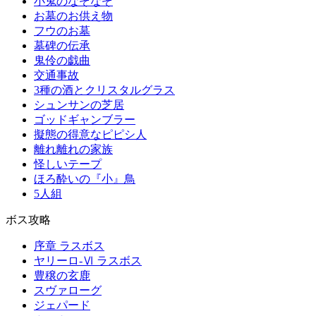
小鬼のなぞなぞ
お墓のお供え物
フウのお墓
墓碑の伝承
鬼伶の戯曲
交通事故
3種の酒とクリスタルグラス
シュンサンの芝居
ゴッドギャンブラー
擬態の得意なピピシ人
離れ離れの家族
怪しいテープ
ほろ酔いの『小』鳥
5人組
ボス攻略
序章 ラスボス
ヤリーロ-Ⅵ ラスボス
豊穣の玄鹿
スヴァローグ
ジェパード