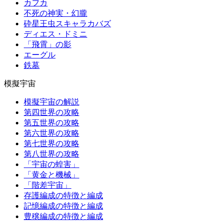
カフカ
不死の神実・幻朧
砕星王虫スキャラカバズ
ディエス・ドミニ
「飛霄」の影
エーグル
鉄墓
模擬宇宙
模擬宇宙の解説
第四世界の攻略
第五世界の攻略
第六世界の攻略
第七世界の攻略
第八世界の攻略
「宇宙の蝗害」
「黄金と機械」
「階差宇宙」
存護編成の特徴と編成
記憶編成の特徴と編成
豊穣編成の特徴と編成