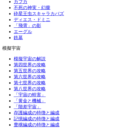
カフカ
不死の神実・幻朧
砕星王虫スキャラカバズ
ディエス・ドミニ
「飛霄」の影
エーグル
鉄墓
模擬宇宙
模擬宇宙の解説
第四世界の攻略
第五世界の攻略
第六世界の攻略
第七世界の攻略
第八世界の攻略
「宇宙の蝗害」
「黄金と機械」
「階差宇宙」
存護編成の特徴と編成
記憶編成の特徴と編成
豊穣編成の特徴と編成