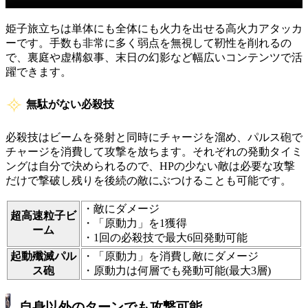
姫子旅立ちは単体にも全体にも火力を出せる高火力アタッカ
ーです。手数も非常に多く弱点を無視して靭性を削れるの
で、裏庭や虚構叙事、末日の幻影など幅広いコンテンツで活
躍できます。
無駄がない必殺技
必殺技はビームを発射と同時にチャージを溜め、パルス砲で
チャージを消費して攻撃を放ちます。それぞれの発動タイミ
ングは自分で決められるので、HPの少ない敵は必要な攻撃
だけで撃破し残りを後続の敵にぶつけることも可能です。
・敵にダメージ
超高速粒子ビ
・「原動力」を1獲得
ーム
・1回の必殺技で最大6回発動可能
起動殲滅パル
・「原動力」を消費し敵にダメージ
ス砲
・原動力は何層でも発動可能(最大3層)
自身以外のターンでも攻撃可能