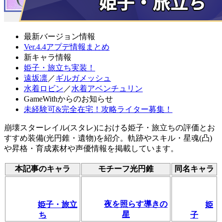
最新バージョン情報
Ver.4.4アプデ情報まとめ
新キャラ情報
姫子・旅立ち実装！
遠坂凛
／
ギルガメッシュ
水着ロビン
／
水着アベンチュリン
GameWithからのお知らせ
未経験可&完全在宅！攻略ライター募集！
崩壊スターレイル(スタレ)における姫子・旅立ちの評価とお
すすめ装備(光円錐・遺物)を紹介。軌跡やスキル・星魂(凸)
や昇格・育成素材や声優情報を掲載しています。
本記事のキャラ
モチーフ光円錐
同名キャラ
夜を照らす導きの
姫子・旅立
姫
星
ち
子