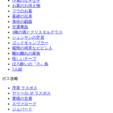
小鬼のなぞなぞ
お墓のお供え物
フウのお墓
墓碑の伝承
鬼伶の戯曲
交通事故
3種の酒とクリスタルグラス
シュンサンの芝居
ゴッドギャンブラー
擬態の得意なピピシ人
離れ離れの家族
怪しいテープ
ほろ酔いの『小』鳥
5人組
ボス攻略
序章 ラスボス
ヤリーロ-Ⅵ ラスボス
豊穣の玄鹿
スヴァローグ
ジェパード