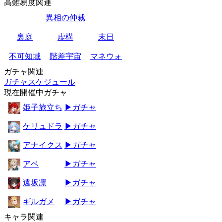
高難易度関連
異相の仲裁
裏庭
虚構
末日
不可知域
階差宇宙
マネウォ
ガチャ関連
ガチャスケジュール
現在開催中ガチャ
姫子旅立ち
▶ガチャ
ケリュドラ
▶ガチャ
アナイクス
▶ガチャ
アベ
▶ガチャ
遠坂凛
▶ガチャ
ギルガメ
▶ガチャ
キャラ関連