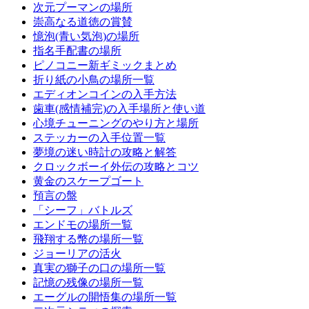
次元プーマンの場所
崇高なる道徳の賞賛
憶泡(青い気泡)の場所
指名手配書の場所
ピノコニー新ギミックまとめ
折り紙の小鳥の場所一覧
エディオンコインの入手方法
歯車(感情補完)の入手場所と使い道
心境チューニングのやり方と場所
ステッカーの入手位置一覧
夢境の迷い時計の攻略と解答
クロックボーイ外伝の攻略とコツ
黄金のスケープゴート
預言の盤
「シーフ」バトルズ
エンドモの場所一覧
飛翔する幣の場所一覧
ジョーリアの活火
真実の獅子の口の場所一覧
記憶の残像の場所一覧
エーグルの開悟集の場所一覧