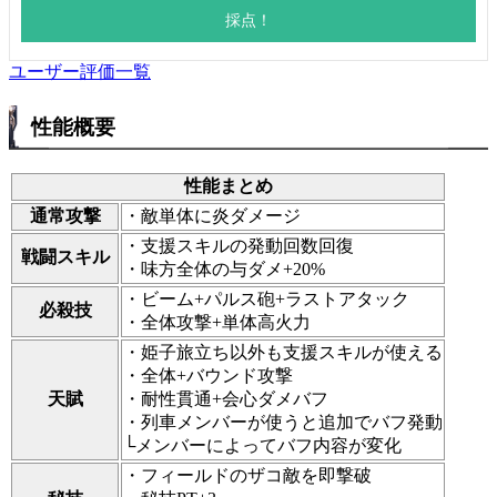
ユーザー評価一覧
性能概要
性能まとめ
通常攻撃
・敵単体に炎ダメージ
・支援スキルの発動回数回復
戦闘スキル
・味方全体の与ダメ+20%
・ビーム+パルス砲+ラストアタック
必殺技
・全体攻撃+単体高火力
・姫子旅立ち以外も支援スキルが使える
・全体+バウンド攻撃
天賦
・耐性貫通+会心ダメバフ
・列車メンバーが使うと追加でバフ発動
└メンバーによってバフ内容が変化
・フィールドのザコ敵を即撃破