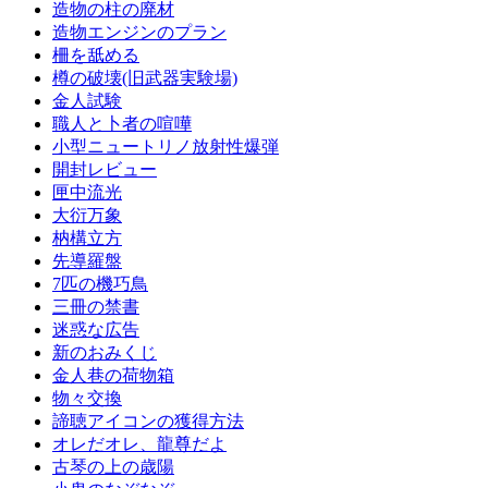
造物の柱の廃材
造物エンジンのプラン
柵を舐める
樽の破壊(旧武器実験場)
金人試験
職人と卜者の喧嘩
小型ニュートリノ放射性爆弾
開封レビュー
匣中流光
大衍万象
枘構立方
先導羅盤
7匹の機巧鳥
三冊の禁書
迷惑な広告
新のおみくじ
金人巷の荷物箱
物々交換
諦聴アイコンの獲得方法
オレだオレ、龍尊だよ
古琴の上の歳陽