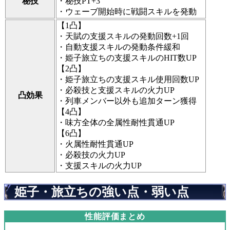
秘技
・秘技PT+3
・ウェーブ開始時に戦闘スキルを発動
【1凸】
・天賦の支援スキルの発動回数+1回
・自動支援スキルの発動条件緩和
・姫子旅立ちの支援スキルのHIT数UP
【2凸】
・姫子旅立ちの支援スキル使用回数UP
・必殺技と支援スキルの火力UP
凸効果
・列車メンバー以外も追加ターン獲得
【4凸】
・味方全体の全属性耐性貫通UP
【6凸】
・火属性耐性貫通UP
・必殺技の火力UP
・支援スキルの火力UP
姫子・旅立ちの強い点・弱い点
性能評価まとめ