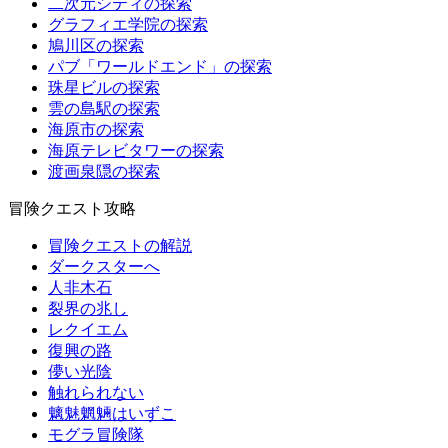
二次元シティの探索
グラフィエ学院の探索
鳩川区の探索
パブ「ワールドエンド」の探索
珠星ビルの探索
雲の島駅の探索
海原市の探索
海原テレビタワーの探索
渡画泉隠の探索
冒険クエスト攻略
冒険クエストの解説
ダークスターへ
人非木石
裂界の兆し
レクイエム
復興の路
儚い光陰
触れられない
魑魅魍魎はいずこ
モグラ冒険隊