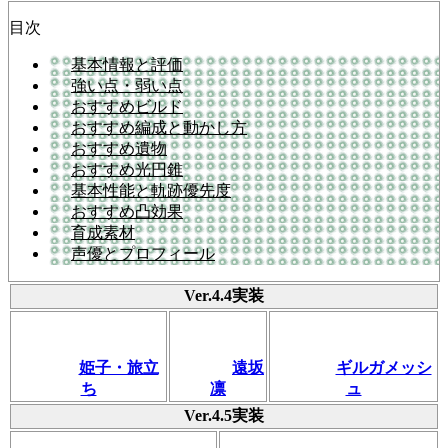
目次
基本情報と評価
強い点・弱い点
おすすめビルド
おすすめ編成と動かし方
おすすめ遺物
おすすめ光円錐
基本性能と軌跡優先度
おすすめ凸効果
育成素材
声優とプロフィール
Ver.4.4実装
姫子・旅立
遠坂
ギルガメッシ
ち
凛
ュ
Ver.4.5実装