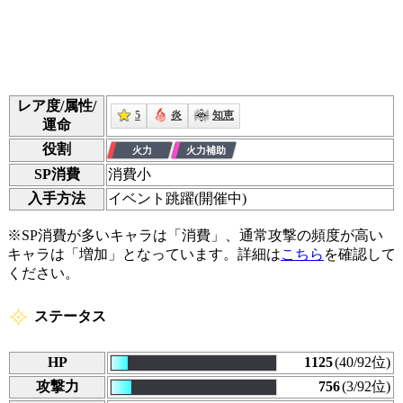
レア度/属性/
5
炎
知恵
運命
役割
SP消費
消費
小
入手方法
イベント跳躍(開催中)
※SP消費が多いキャラは「消費」、通常攻撃の頻度が高い
キャラは「増加」となっています。詳細は
こちら
を確認して
ください。
ステータス
HP
1125
(40/92位)
攻撃力
756
(3/92位)