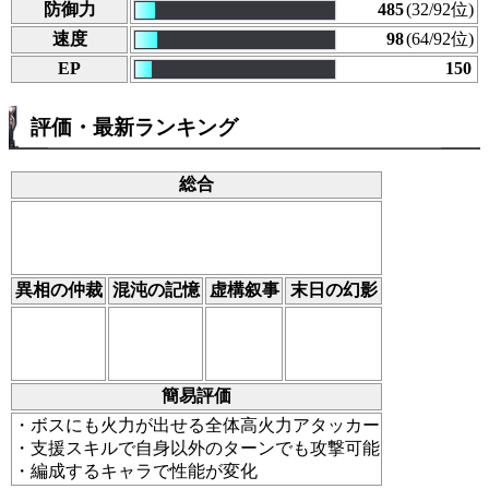
防御力
485
(32/92位)
速度
98
(64/92位)
EP
150
評価・最新ランキング
総合
異相の仲裁
混沌の記憶
虚構叙事
末日の幻影
簡易評価
・ボスにも火力が出せる全体高火力アタッカー
・支援スキルで自身以外のターンでも攻撃可能
・編成するキャラで性能が変化