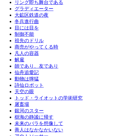
リング即ち舞台である
グラディエーター
大鉱区鉄道の夜
冬兵進行曲
目には目を
制御不能
祖先のドリル
商売がやってくる時
凡人の容器
解雇
師であり、友であり
仙舟追愛記
動物は獰猛
詩仙ロボット
天空の眼
トッド・ライオットの学術研究
屠畜場
銀河のスター
樹海の静謐に帰す
未来のバラを想像して
善人はなかなかいない