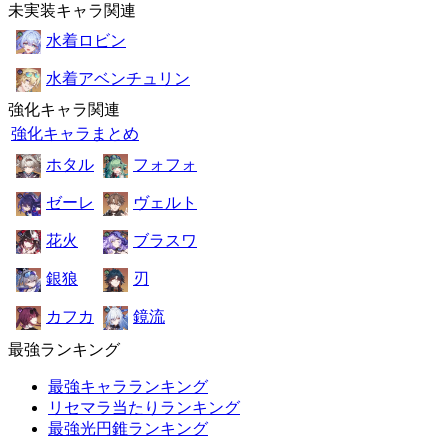
未実装キャラ関連
水着ロビン
水着アベンチュリン
強化キャラ関連
強化キャラまとめ
ホタル
フォフォ
ゼーレ
ヴェルト
花火
ブラスワ
銀狼
刃
カフカ
鏡流
最強ランキング
最強キャラランキング
リセマラ当たりランキング
最強光円錐ランキング