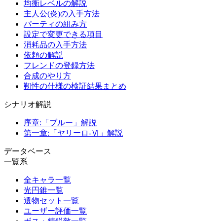
均衡レベルの解説
主人公(炎)の入手方法
パーティの組み方
設定で変更できる項目
消耗品の入手方法
依頼の解説
フレンドの登録方法
合成のやり方
靭性の仕様の検証結果まとめ
シナリオ解説
序章:「ブルー」解説
第一章:「ヤリーロ-Ⅵ」解説
データベース
一覧系
全キャラ一覧
光円錐一覧
遺物セット一覧
ユーザー評価一覧