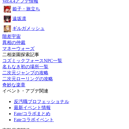
Ver.4.4アプデ情報
姫子・旅立ち
遠坂凛
ギルガメッシュ
階差宇宙
異相の仲裁
マネーウォーズ
二相楽園探索記事
コズミックフォースNPC一覧
名もなき初の場所一覧
二次元ジャンプの攻略
二次元ローリングの攻略
奇妙な楽章
イベント・アプデ関連
反汚職ブロフェッショナル
最新イベント情報
Fate/コラボまとめ
Fateコラボイベント