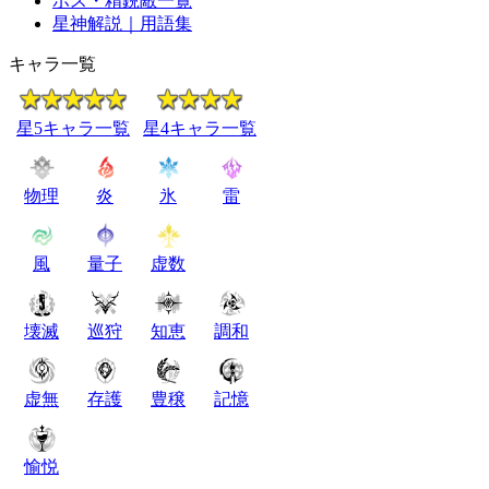
ボス・精鋭敵一覧
星神解説｜用語集
キャラ一覧
星5キャラ一覧
星4キャラ一覧
物理
炎
氷
雷
風
量子
虚数
壊滅
巡狩
知恵
調和
虚無
存護
豊穣
記憶
愉悦