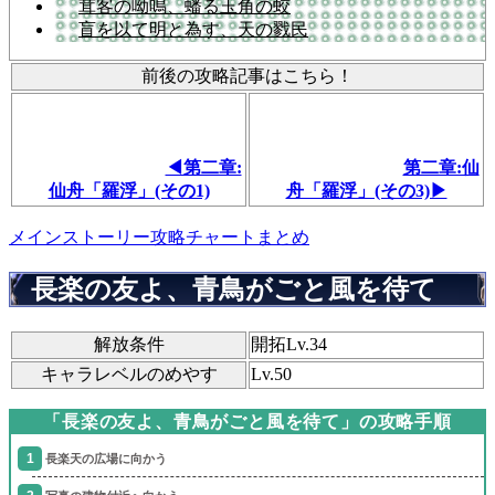
茸客の呦鳴、蟠る玉角の蛟
盲を以て明と為す、天の戮民
前後の攻略記事はこちら！
◀第二章:
第二章:仙
仙舟「羅浮」(その1)
舟「羅浮」(その3)▶
メインストーリー攻略チャートまとめ
長楽の友よ、青鳥がごと風を待て
解放条件
開拓Lv.34
キャラレベルのめやす
Lv.50
「長楽の友よ、青鳥がごと風を待て」の攻略手順
長楽天の広場に向かう