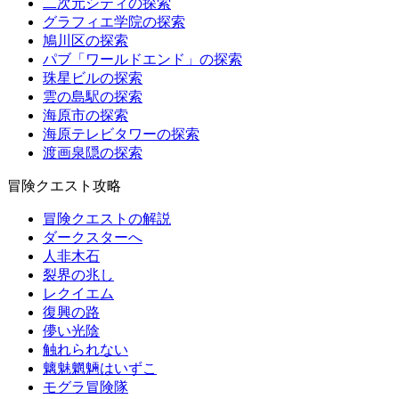
二次元シティの探索
グラフィエ学院の探索
鳩川区の探索
パブ「ワールドエンド」の探索
珠星ビルの探索
雲の島駅の探索
海原市の探索
海原テレビタワーの探索
渡画泉隠の探索
冒険クエスト攻略
冒険クエストの解説
ダークスターへ
人非木石
裂界の兆し
レクイエム
復興の路
儚い光陰
触れられない
魑魅魍魎はいずこ
モグラ冒険隊