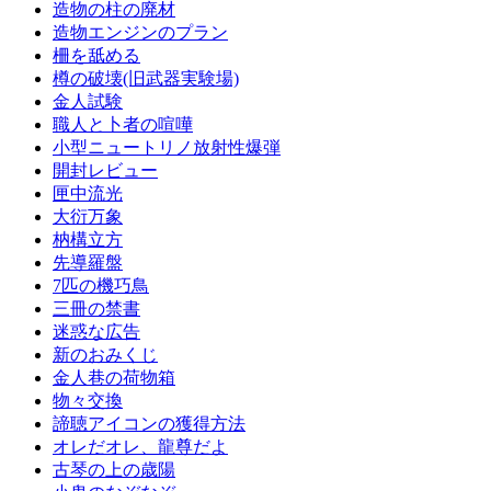
造物の柱の廃材
造物エンジンのプラン
柵を舐める
樽の破壊(旧武器実験場)
金人試験
職人と卜者の喧嘩
小型ニュートリノ放射性爆弾
開封レビュー
匣中流光
大衍万象
枘構立方
先導羅盤
7匹の機巧鳥
三冊の禁書
迷惑な広告
新のおみくじ
金人巷の荷物箱
物々交換
諦聴アイコンの獲得方法
オレだオレ、龍尊だよ
古琴の上の歳陽