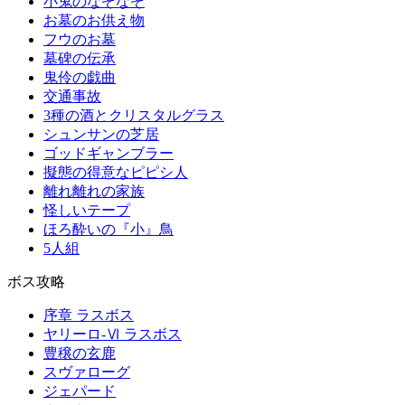
小鬼のなぞなぞ
お墓のお供え物
フウのお墓
墓碑の伝承
鬼伶の戯曲
交通事故
3種の酒とクリスタルグラス
シュンサンの芝居
ゴッドギャンブラー
擬態の得意なピピシ人
離れ離れの家族
怪しいテープ
ほろ酔いの『小』鳥
5人組
ボス攻略
序章 ラスボス
ヤリーロ-Ⅵ ラスボス
豊穣の玄鹿
スヴァローグ
ジェパード