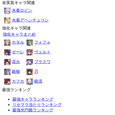
未実装キャラ関連
水着ロビン
水着アベンチュリン
強化キャラ関連
強化キャラまとめ
ホタル
フォフォ
ゼーレ
ヴェルト
花火
ブラスワ
銀狼
刃
カフカ
鏡流
最強ランキング
最強キャラランキング
リセマラ当たりランキング
最強光円錐ランキング