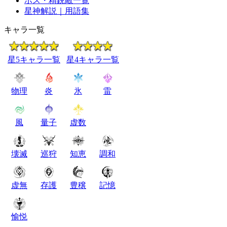
ボス・精鋭敵一覧
星神解説｜用語集
キャラ一覧
星5キャラ一覧
星4キャラ一覧
物理
炎
氷
雷
風
量子
虚数
壊滅
巡狩
知恵
調和
虚無
存護
豊穣
記憶
愉悦