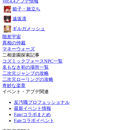
Ver.4.4アプデ情報
姫子・旅立ち
遠坂凛
ギルガメッシュ
階差宇宙
異相の仲裁
マネーウォーズ
二相楽園探索記事
コズミックフォースNPC一覧
名もなき初の場所一覧
二次元ジャンプの攻略
二次元ローリングの攻略
奇妙な楽章
イベント・アプデ関連
反汚職ブロフェッショナル
最新イベント情報
Fate/コラボまとめ
Fateコラボイベント