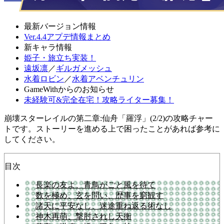
最新バージョン情報
Ver.4.4アプデ情報まとめ
新キャラ情報
姫子・旅立ち実装！
遠坂凛
／
ギルガメッシュ
水着ロビン
／
水着アベンチュリン
GameWithからのお知らせ
未経験可&完全在宅！攻略ライター募集！
崩壊スターレイルの第二章:仙舟「羅浮」(2/2)の攻略チャー
トです。ストーリーを進める上で困ったことがあれば参考に
してください。
目次
長楽の友よ、青鳥がごと風を待て
数を極め、玄を問い、歴事を窮観す
諸天に平安なし、迷途重ね返る術なし
神木再萌、撃肘されし天衡