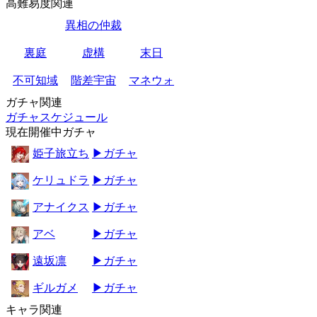
高難易度関連
異相の仲裁
裏庭
虚構
末日
不可知域
階差宇宙
マネウォ
ガチャ関連
ガチャスケジュール
現在開催中ガチャ
姫子旅立ち
▶ガチャ
ケリュドラ
▶ガチャ
アナイクス
▶ガチャ
アベ
▶ガチャ
遠坂凛
▶ガチャ
ギルガメ
▶ガチャ
キャラ関連