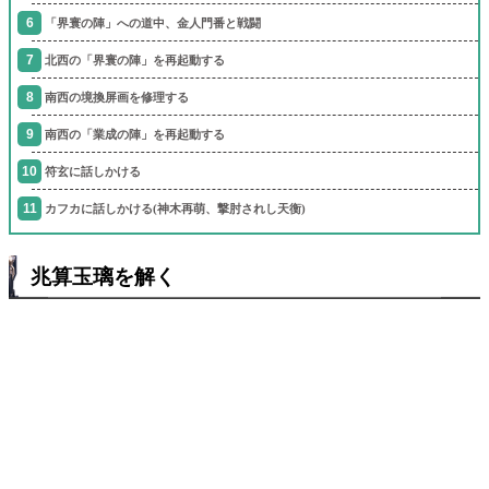
「界寰の陣」への道中、金人門番と戦闘
北西の「界寰の陣」を再起動する
南西の境換屏画を修理する
南西の「業成の陣」を再起動する
符玄に話しかける
カフカに話しかける(神木再萌、撃肘されし天衡)
兆算玉璃を解く