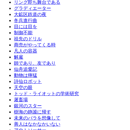
リング即ち舞台である
グラディエーター
大鉱区鉄道の夜
冬兵進行曲
目には目を
制御不能
祖先のドリル
商売がやってくる時
凡人の容器
解雇
師であり、友であり
仙舟追愛記
動物は獰猛
詩仙ロボット
天空の眼
トッド・ライオットの学術研究
屠畜場
銀河のスター
樹海の静謐に帰す
未来のバラを想像して
善人はなかなかいない