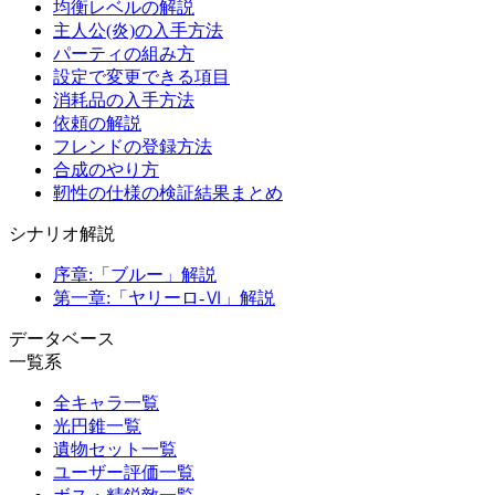
均衡レベルの解説
主人公(炎)の入手方法
パーティの組み方
設定で変更できる項目
消耗品の入手方法
依頼の解説
フレンドの登録方法
合成のやり方
靭性の仕様の検証結果まとめ
シナリオ解説
序章:「ブルー」解説
第一章:「ヤリーロ-Ⅵ」解説
データベース
一覧系
全キャラ一覧
光円錐一覧
遺物セット一覧
ユーザー評価一覧