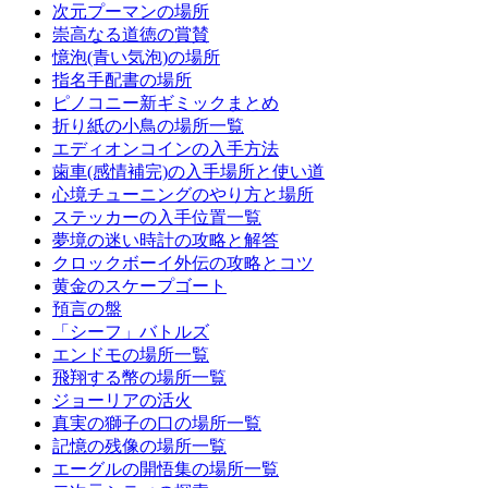
次元プーマンの場所
崇高なる道徳の賞賛
憶泡(青い気泡)の場所
指名手配書の場所
ピノコニー新ギミックまとめ
折り紙の小鳥の場所一覧
エディオンコインの入手方法
歯車(感情補完)の入手場所と使い道
心境チューニングのやり方と場所
ステッカーの入手位置一覧
夢境の迷い時計の攻略と解答
クロックボーイ外伝の攻略とコツ
黄金のスケープゴート
預言の盤
「シーフ」バトルズ
エンドモの場所一覧
飛翔する幣の場所一覧
ジョーリアの活火
真実の獅子の口の場所一覧
記憶の残像の場所一覧
エーグルの開悟集の場所一覧