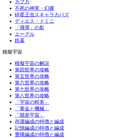
カフカ
不死の神実・幻朧
砕星王虫スキャラカバズ
ディエス・ドミニ
「飛霄」の影
エーグル
鉄墓
模擬宇宙
模擬宇宙の解説
第四世界の攻略
第五世界の攻略
第六世界の攻略
第七世界の攻略
第八世界の攻略
「宇宙の蝗害」
「黄金と機械」
「階差宇宙」
存護編成の特徴と編成
記憶編成の特徴と編成
豊穣編成の特徴と編成