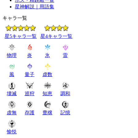
ボス・精鋭敵一覧
星神解説｜用語集
キャラ一覧
星5キャラ一覧
星4キャラ一覧
物理
炎
氷
雷
風
量子
虚数
壊滅
巡狩
知恵
調和
虚無
存護
豊穣
記憶
愉悦