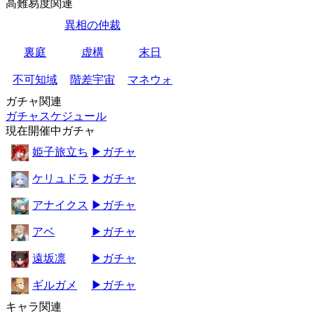
高難易度関連
異相の仲裁
裏庭
虚構
末日
不可知域
階差宇宙
マネウォ
ガチャ関連
ガチャスケジュール
現在開催中ガチャ
姫子旅立ち
▶ガチャ
ケリュドラ
▶ガチャ
アナイクス
▶ガチャ
アベ
▶ガチャ
遠坂凛
▶ガチャ
ギルガメ
▶ガチャ
キャラ関連