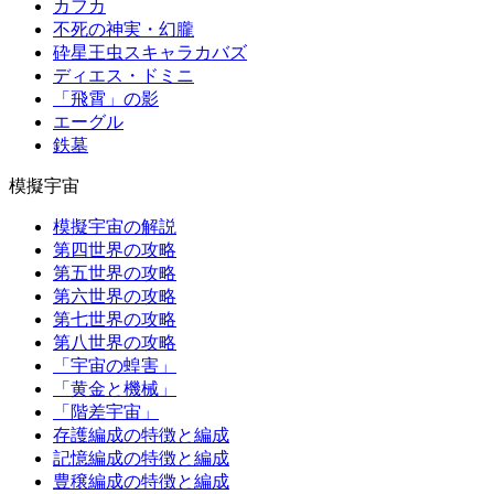
カフカ
不死の神実・幻朧
砕星王虫スキャラカバズ
ディエス・ドミニ
「飛霄」の影
エーグル
鉄墓
模擬宇宙
模擬宇宙の解説
第四世界の攻略
第五世界の攻略
第六世界の攻略
第七世界の攻略
第八世界の攻略
「宇宙の蝗害」
「黄金と機械」
「階差宇宙」
存護編成の特徴と編成
記憶編成の特徴と編成
豊穣編成の特徴と編成