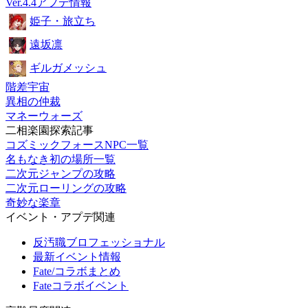
Ver.4.4アプデ情報
姫子・旅立ち
遠坂凛
ギルガメッシュ
階差宇宙
異相の仲裁
マネーウォーズ
二相楽園探索記事
コズミックフォースNPC一覧
名もなき初の場所一覧
二次元ジャンプの攻略
二次元ローリングの攻略
奇妙な楽章
イベント・アプデ関連
反汚職ブロフェッショナル
最新イベント情報
Fate/コラボまとめ
Fateコラボイベント