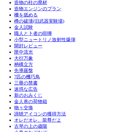
造物の柱の廃材
造物エンジンのプラン
柵を舐める
樽の破壊(旧武器実験場)
金人試験
職人と卜者の喧嘩
小型ニュートリノ放射性爆弾
開封レビュー
匣中流光
大衍万象
枘構立方
先導羅盤
7匹の機巧鳥
三冊の禁書
迷惑な広告
新のおみくじ
金人巷の荷物箱
物々交換
諦聴アイコンの獲得方法
オレだオレ、龍尊だよ
古琴の上の歳陽