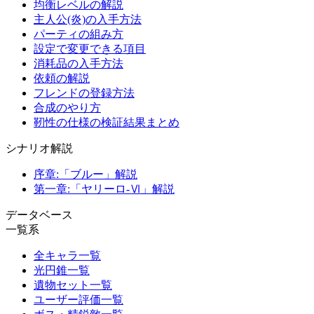
均衡レベルの解説
主人公(炎)の入手方法
パーティの組み方
設定で変更できる項目
消耗品の入手方法
依頼の解説
フレンドの登録方法
合成のやり方
靭性の仕様の検証結果まとめ
シナリオ解説
序章:「ブルー」解説
第一章:「ヤリーロ-Ⅵ」解説
データベース
一覧系
全キャラ一覧
光円錐一覧
遺物セット一覧
ユーザー評価一覧