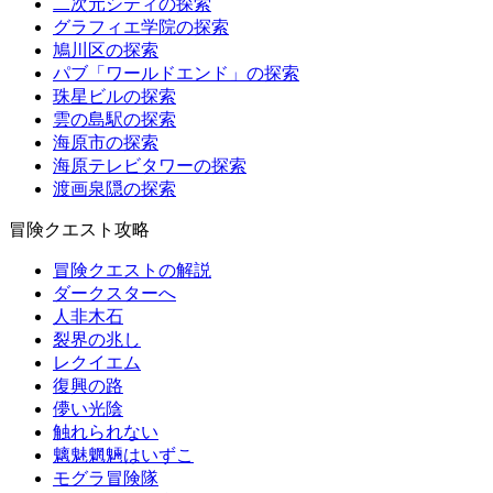
二次元シティの探索
グラフィエ学院の探索
鳩川区の探索
パブ「ワールドエンド」の探索
珠星ビルの探索
雲の島駅の探索
海原市の探索
海原テレビタワーの探索
渡画泉隠の探索
冒険クエスト攻略
冒険クエストの解説
ダークスターへ
人非木石
裂界の兆し
レクイエム
復興の路
儚い光陰
触れられない
魑魅魍魎はいずこ
モグラ冒険隊