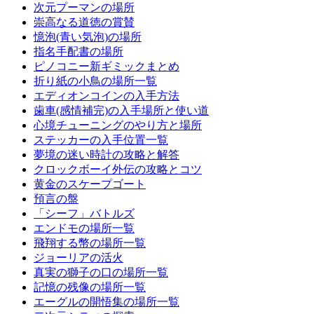
次元プーマンの場所
崇高なる道徳の賞賛
憶泡(青い気泡)の場所
指名手配書の場所
ピノコニー新ギミックまとめ
折り紙の小鳥の場所一覧
エディオンコインの入手方法
歯車(感情補完)の入手場所と使い道
心境チューニングのやり方と場所
ステッカーの入手位置一覧
夢境の迷い時計の攻略と解答
クロックボーイ外伝の攻略とコツ
黄金のスケープゴート
預言の盤
「シーフ」バトルズ
エンドモの場所一覧
飛翔する幣の場所一覧
ジョーリアの活火
真実の獅子の口の場所一覧
記憶の残像の場所一覧
エーグルの開悟集の場所一覧