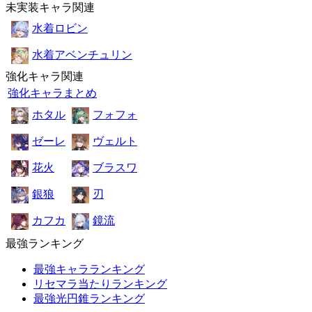
未実装キャラ関連
水着ロビン
水着アベンチュリン
強化キャラ関連
強化キャラまとめ
ホタル
フォフォ
ゼーレ
ヴェルト
花火
ブラスワ
銀狼
刃
カフカ
鏡流
最強ランキング
最強キャラランキング
リセマラ当たりランキング
最強光円錐ランキング