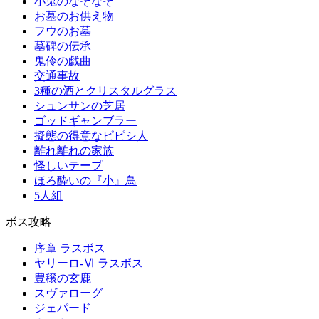
小鬼のなぞなぞ
お墓のお供え物
フウのお墓
墓碑の伝承
鬼伶の戯曲
交通事故
3種の酒とクリスタルグラス
シュンサンの芝居
ゴッドギャンブラー
擬態の得意なピピシ人
離れ離れの家族
怪しいテープ
ほろ酔いの『小』鳥
5人組
ボス攻略
序章 ラスボス
ヤリーロ-Ⅵ ラスボス
豊穣の玄鹿
スヴァローグ
ジェパード