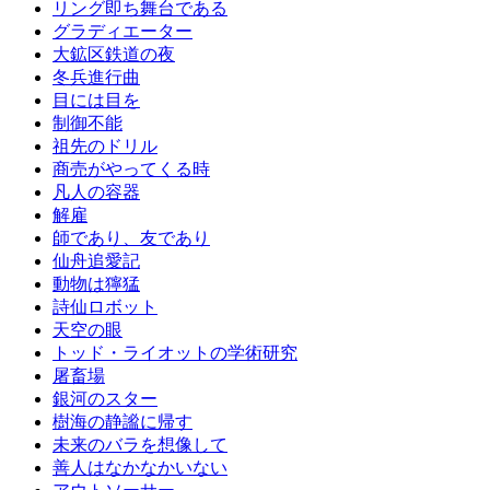
リング即ち舞台である
グラディエーター
大鉱区鉄道の夜
冬兵進行曲
目には目を
制御不能
祖先のドリル
商売がやってくる時
凡人の容器
解雇
師であり、友であり
仙舟追愛記
動物は獰猛
詩仙ロボット
天空の眼
トッド・ライオットの学術研究
屠畜場
銀河のスター
樹海の静謐に帰す
未来のバラを想像して
善人はなかなかいない