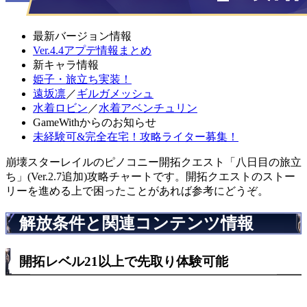
最新バージョン情報
Ver.4.4アプデ情報まとめ
新キャラ情報
姫子・旅立ち実装！
遠坂凛
／
ギルガメッシュ
水着ロビン
／
水着アベンチュリン
GameWithからのお知らせ
未経験可&完全在宅！攻略ライター募集！
崩壊スターレイルのピノコニー開拓クエスト「八日目の旅立
ち」(Ver.2.7追加)攻略チャートです。開拓クエストのストー
リーを進める上で困ったことがあれば参考にどうぞ。
解放条件と関連コンテンツ情報
開拓レベル21以上で先取り体験可能