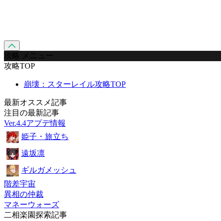
攻略 メニュー
攻略TOP
崩壊：スターレイル攻略TOP
最新オススメ記事
注目の最新記事
Ver.4.4アプデ情報
姫子・旅立ち
遠坂凛
ギルガメッシュ
階差宇宙
異相の仲裁
マネーウォーズ
二相楽園探索記事