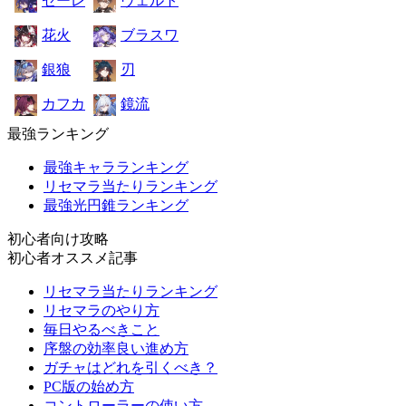
ゼーレ
ヴェルト
花火
ブラスワ
銀狼
刃
カフカ
鏡流
最強ランキング
最強キャラランキング
リセマラ当たりランキング
最強光円錐ランキング
初心者向け攻略
初心者オススメ記事
リセマラ当たりランキング
リセマラのやり方
毎日やるべきこと
序盤の効率良い進め方
ガチャはどれを引くべき？
PC版の始め方
コントローラーの使い方