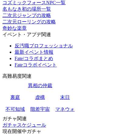
コズミックフォースNPC一覧
名もなき初の場所一覧
二次元ジャンプの攻略
二次元ローリングの攻略
奇妙な楽章
イベント・アプデ関連
反汚職ブロフェッショナル
最新イベント情報
Fate/コラボまとめ
Fateコラボイベント
高難易度関連
異相の仲裁
裏庭
虚構
末日
不可知域
階差宇宙
マネウォ
ガチャ関連
ガチャスケジュール
現在開催中ガチャ