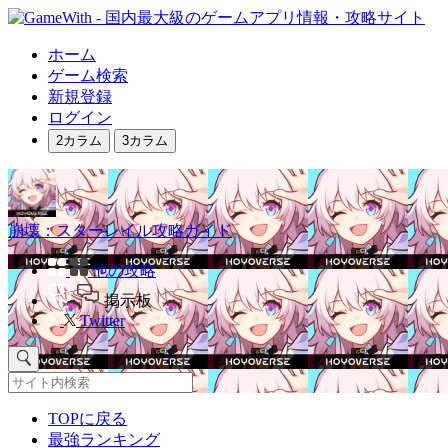
ホーム
ゲーム検索
新規登録
ログイン
2カラム
3カラム
崩壊：スターレイル攻略ガイド
他の攻略
掲示板
Twitter
TOPに戻る
最強ランキング