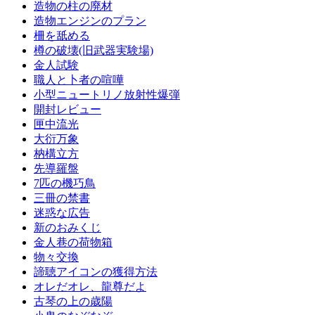
造物の柱の廃材
造物エンジンのプラン
柵を舐める
樽の破壊(旧武器実験場)
金人試験
職人と卜者の喧嘩
小型ニュートリノ放射性爆弾
開封レビュー
匣中流光
大衍万象
枘構立方
先導羅盤
7匹の機巧鳥
三冊の禁書
迷惑な広告
新のおみくじ
金人巷の荷物箱
物々交換
諦聴アイコンの獲得方法
オレだオレ、龍尊だよ
古琴の上の歳陽