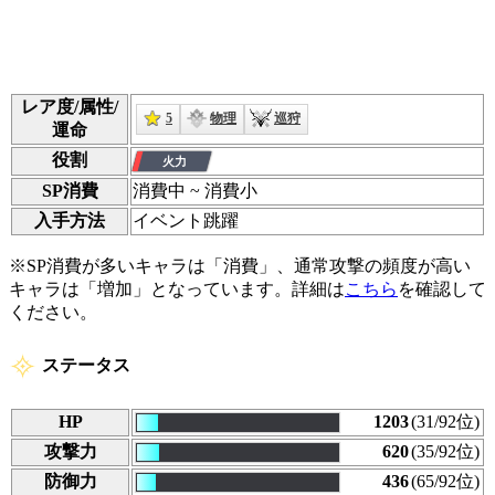
レア度/属性/
5
物理
巡狩
運命
役割
SP消費
消費
中
~ 消費
小
入手方法
イベント跳躍
※SP消費が多いキャラは「消費」、通常攻撃の頻度が高い
キャラは「増加」となっています。詳細は
こちら
を確認して
ください。
ステータス
HP
1203
(31/92位)
攻撃力
620
(35/92位)
防御力
436
(65/92位)