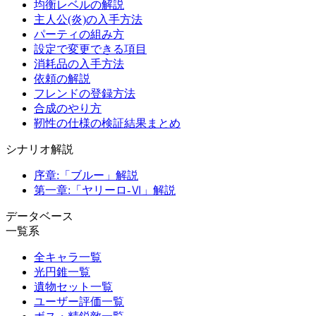
均衡レベルの解説
主人公(炎)の入手方法
パーティの組み方
設定で変更できる項目
消耗品の入手方法
依頼の解説
フレンドの登録方法
合成のやり方
靭性の仕様の検証結果まとめ
シナリオ解説
序章:「ブルー」解説
第一章:「ヤリーロ-Ⅵ」解説
データベース
一覧系
全キャラ一覧
光円錐一覧
遺物セット一覧
ユーザー評価一覧