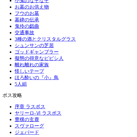
小鬼のなぞなぞ
お墓のお供え物
フウのお墓
墓碑の伝承
鬼伶の戯曲
交通事故
3種の酒とクリスタルグラス
シュンサンの芝居
ゴッドギャンブラー
擬態の得意なピピシ人
離れ離れの家族
怪しいテープ
ほろ酔いの『小』鳥
5人組
ボス攻略
序章 ラスボス
ヤリーロ-Ⅵ ラスボス
豊穣の玄鹿
スヴァローグ
ジェパード