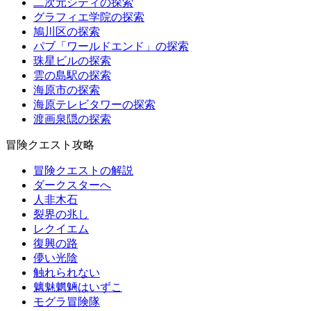
二次元シティの探索
グラフィエ学院の探索
鳩川区の探索
パブ「ワールドエンド」の探索
珠星ビルの探索
雲の島駅の探索
海原市の探索
海原テレビタワーの探索
渡画泉隠の探索
冒険クエスト攻略
冒険クエストの解説
ダークスターへ
人非木石
裂界の兆し
レクイエム
復興の路
儚い光陰
触れられない
魑魅魍魎はいずこ
モグラ冒険隊