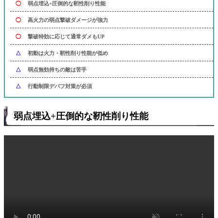
◯
弱点埋込+圧倒的な靭性削り性能
◯
高火力の弱点撃破ダメージが強力
◯
撃破特効に応じて通常ダメもUP
△
初動は火力・靭性削り性能が低め
△
弱点無効持ちの敵は苦手
△
行動制限デバフ対策が必須
弱点埋込+圧倒的な靭性削り性能