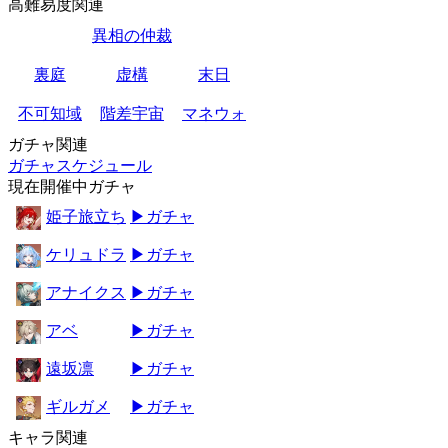
高難易度関連
異相の仲裁
裏庭
虚構
末日
不可知域
階差宇宙
マネウォ
ガチャ関連
ガチャスケジュール
現在開催中ガチャ
姫子旅立ち
▶ガチャ
ケリュドラ
▶ガチャ
アナイクス
▶ガチャ
アベ
▶ガチャ
遠坂凛
▶ガチャ
ギルガメ
▶ガチャ
キャラ関連