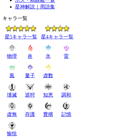
ボス・精鋭敵一覧
星神解説｜用語集
キャラ一覧
星5キャラ一覧
星4キャラ一覧
物理
炎
氷
雷
風
量子
虚数
壊滅
巡狩
知恵
調和
虚無
存護
豊穣
記憶
愉悦