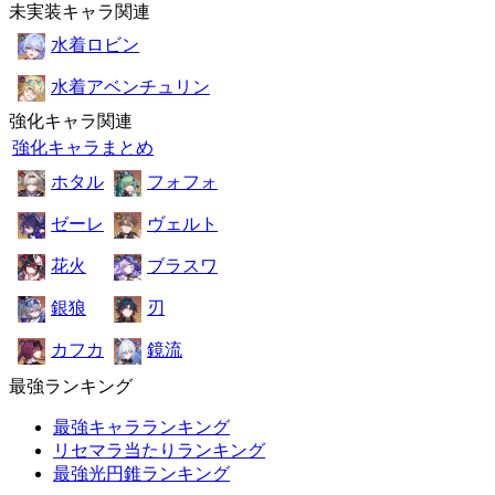
未実装キャラ関連
水着ロビン
水着アベンチュリン
強化キャラ関連
強化キャラまとめ
ホタル
フォフォ
ゼーレ
ヴェルト
花火
ブラスワ
銀狼
刃
カフカ
鏡流
最強ランキング
最強キャラランキング
リセマラ当たりランキング
最強光円錐ランキング