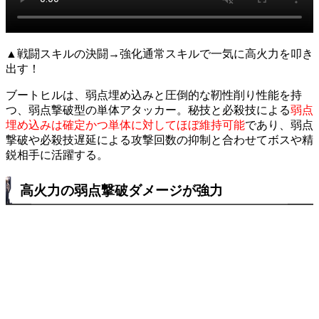
▲戦闘スキルの決闘→強化通常スキルで一気に高火力を叩き
出す！
ブートヒルは、弱点埋め込みと圧倒的な靭性削り性能を持
つ、弱点撃破型の単体アタッカー。秘技と必殺技による
弱点
埋め込みは確定かつ単体に対してほぼ維持可能
であり、弱点
撃破や必殺技遅延による攻撃回数の抑制と合わせてボスや精
鋭相手に活躍する。
高火力の弱点撃破ダメージが強力