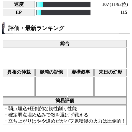
速度
107
(11/92位)
EP
115
評価・最新ランキング
総合
異相の仲裁
混沌の記憶
虚構叙事
末日の幻影
ー
簡易評価
・弱点埋込+圧倒的な靭性削り性能
・確定弱点埋め込みで敵を選ばず戦える
・立ち上がりはやや遅めだがバフ累積後の火力は圧倒的！