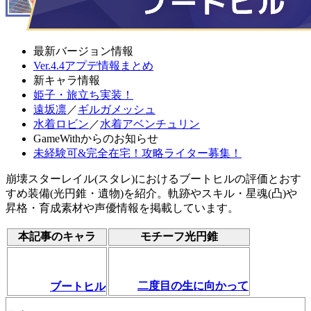
最新バージョン情報
Ver.4.4アプデ情報まとめ
新キャラ情報
姫子・旅立ち実装！
遠坂凛
／
ギルガメッシュ
水着ロビン
／
水着アベンチュリン
GameWithからのお知らせ
未経験可&完全在宅！攻略ライター募集！
崩壊スターレイル(スタレ)におけるブートヒルの評価とおす
すめ装備(光円錐・遺物)を紹介。軌跡やスキル・星魂(凸)や
昇格・育成素材や声優情報を掲載しています。
本記事のキャラ
モチーフ光円錐
二度目の生に向かって
ブートヒル