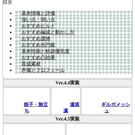
目次
基本情報と評価
強い点・弱い点
おすすめビルド
おすすめ編成と動かし方
おすすめ遺物
おすすめ光円錐
基本性能と軌跡優先度
おすすめ凸効果
育成素材
声優とプロフィール
Ver.4.4実装
姫子・旅立
遠坂
ギルガメッシ
ち
凛
ュ
Ver.4.5実装