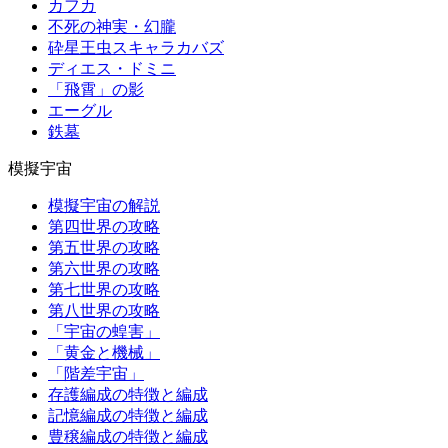
カフカ
不死の神実・幻朧
砕星王虫スキャラカバズ
ディエス・ドミニ
「飛霄」の影
エーグル
鉄墓
模擬宇宙
模擬宇宙の解説
第四世界の攻略
第五世界の攻略
第六世界の攻略
第七世界の攻略
第八世界の攻略
「宇宙の蝗害」
「黄金と機械」
「階差宇宙」
存護編成の特徴と編成
記憶編成の特徴と編成
豊穣編成の特徴と編成