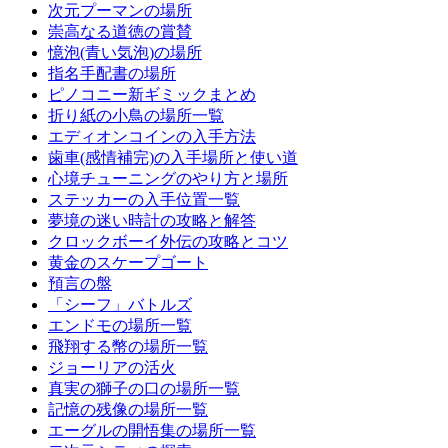
次元プーマンの場所
崇高なる道徳の賞賛
憶泡(青い気泡)の場所
指名手配書の場所
ピノコニー新ギミックまとめ
折り紙の小鳥の場所一覧
エディオンコインの入手方法
歯車(感情補完)の入手場所と使い道
心境チューニングのやり方と場所
ステッカーの入手位置一覧
夢境の迷い時計の攻略と解答
クロックボーイ外伝の攻略とコツ
黄金のスケープゴート
預言の盤
「シーフ」バトルズ
エンドモの場所一覧
飛翔する幣の場所一覧
ジョーリアの活火
真実の獅子の口の場所一覧
記憶の残像の場所一覧
エーグルの開悟集の場所一覧