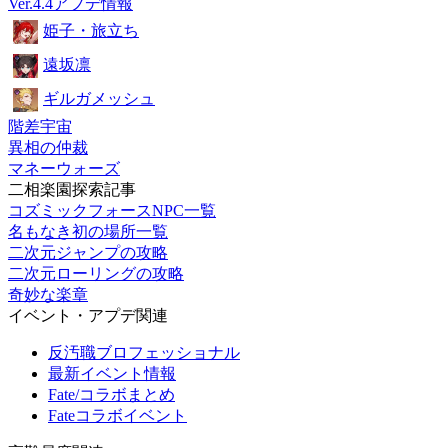
Ver.4.4アプデ情報
姫子・旅立ち
遠坂凛
ギルガメッシュ
階差宇宙
異相の仲裁
マネーウォーズ
二相楽園探索記事
コズミックフォースNPC一覧
名もなき初の場所一覧
二次元ジャンプの攻略
二次元ローリングの攻略
奇妙な楽章
イベント・アプデ関連
反汚職ブロフェッショナル
最新イベント情報
Fate/コラボまとめ
Fateコラボイベント