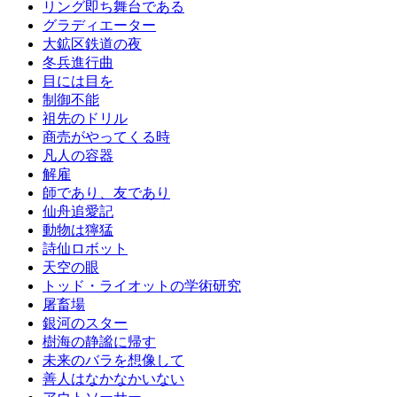
リング即ち舞台である
グラディエーター
大鉱区鉄道の夜
冬兵進行曲
目には目を
制御不能
祖先のドリル
商売がやってくる時
凡人の容器
解雇
師であり、友であり
仙舟追愛記
動物は獰猛
詩仙ロボット
天空の眼
トッド・ライオットの学術研究
屠畜場
銀河のスター
樹海の静謐に帰す
未来のバラを想像して
善人はなかなかいない