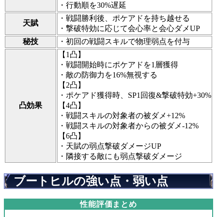
・行動順を30%遅延
・戦闘勝利後、ポケアドを持ち越せる
天賦
・撃破特効に応じて会心率と会心ダメUP
秘技
・初回の戦闘スキルで物理弱点を付与
【1凸】
・戦闘開始時にポケアドを1層獲得
・敵の防御力を16%無視する
【2凸】
・ポケアド獲得時、SP1回復&撃破特効+30%
凸効果
【4凸】
・戦闘スキルの対象者の被ダメ+12%
・戦闘スキルの対象者からの被ダメ-12%
【6凸】
・天賦の弱点撃破ダメージUP
・隣接する敵にも弱点撃破ダメージ
ブートヒルの強い点・弱い点
性能評価まとめ