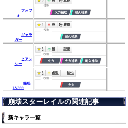
5
風
豊穣
役割
フォフ
ォ
4
炎
豊穣
役割
ギャラ
ガー
5
風
記憶
役割
ヒアン
シー
5
虚数
愉悦
役割
銀狼
LV.999
崩壊スターレイルの関連記事
新キャラ一覧