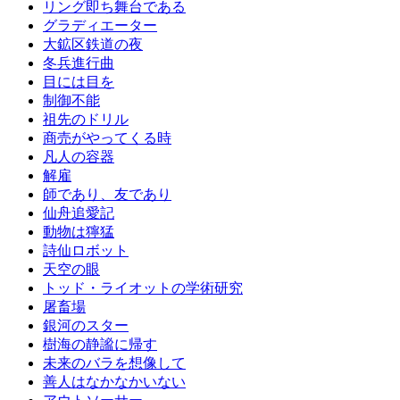
リング即ち舞台である
グラディエーター
大鉱区鉄道の夜
冬兵進行曲
目には目を
制御不能
祖先のドリル
商売がやってくる時
凡人の容器
解雇
師であり、友であり
仙舟追愛記
動物は獰猛
詩仙ロボット
天空の眼
トッド・ライオットの学術研究
屠畜場
銀河のスター
樹海の静謐に帰す
未来のバラを想像して
善人はなかなかいない