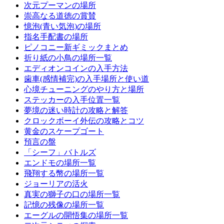
次元プーマンの場所
崇高なる道徳の賞賛
憶泡(青い気泡)の場所
指名手配書の場所
ピノコニー新ギミックまとめ
折り紙の小鳥の場所一覧
エディオンコインの入手方法
歯車(感情補完)の入手場所と使い道
心境チューニングのやり方と場所
ステッカーの入手位置一覧
夢境の迷い時計の攻略と解答
クロックボーイ外伝の攻略とコツ
黄金のスケープゴート
預言の盤
「シーフ」バトルズ
エンドモの場所一覧
飛翔する幣の場所一覧
ジョーリアの活火
真実の獅子の口の場所一覧
記憶の残像の場所一覧
エーグルの開悟集の場所一覧