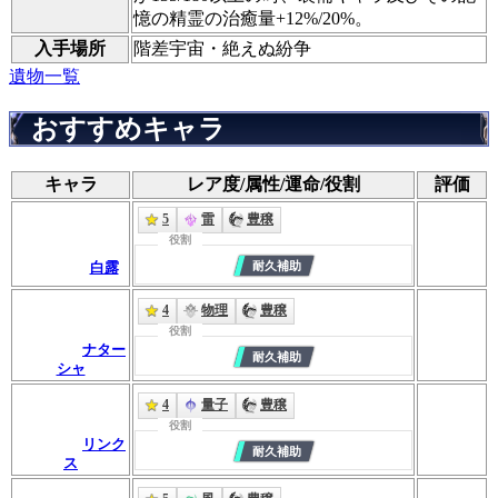
憶の精霊の治癒量+12%/20%。
入手場所
階差宇宙・絶えぬ紛争
遺物一覧
おすすめキャラ
キャラ
レア度/属性/運命/役割
評価
5
雷
豊穣
役割
白露
4
物理
豊穣
役割
ナター
シャ
4
量子
豊穣
役割
リンク
ス