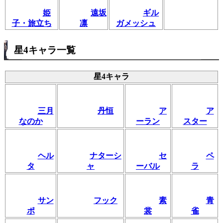
姫
遠坂
ギル
子・旅立ち
凛
ガメッシュ
星4キャラ一覧
星4キャラ
三月
丹恒
ア
ア
なのか
ーラン
スター
ヘル
ナターシ
セ
ペ
タ
ャ
ーバル
ラ
サン
フック
素
青
ポ
裳
雀