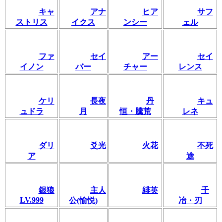
キャ
アナ
ヒア
サフ
ストリス
イクス
ンシー
ェル
ファ
セイ
アー
セイ
イノン
バー
チャー
レンス
ケリ
長夜
丹
キュ
ュドラ
月
恒・騰荒
レネ
ダリ
爻光
火花
不死
ア
途
銀狼
主人
緋英
千
LV.999
公(愉悦)
冶・刃