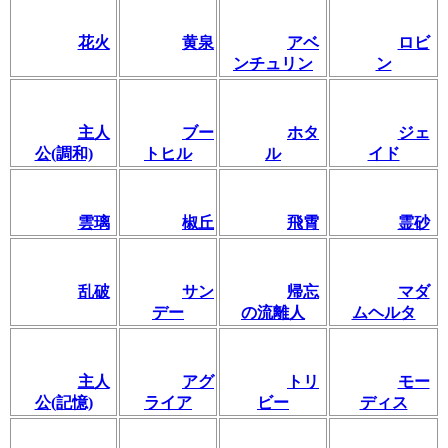
花火
黄泉
アベ
ロビ
ンチュリン
ン
主人
ブー
ホタ
ジェ
公(調和)
トヒル
ル
イド
雲璃
椒丘
飛霄
霊砂
乱破
サン
帰忘
マダ
デー
の流離人
ムヘルタ
主人
アグ
トリ
モー
公(記憶)
ライア
ビー
ディス