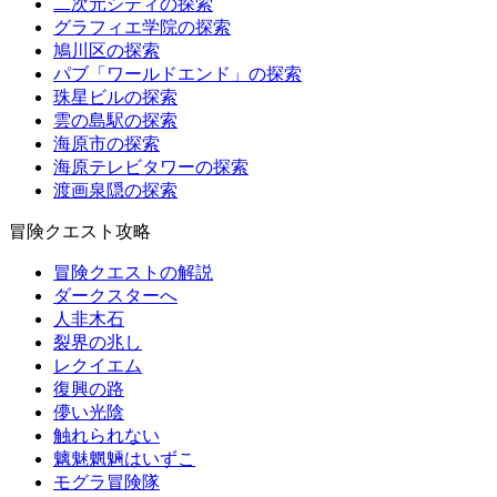
二次元シティの探索
グラフィエ学院の探索
鳩川区の探索
パブ「ワールドエンド」の探索
珠星ビルの探索
雲の島駅の探索
海原市の探索
海原テレビタワーの探索
渡画泉隠の探索
冒険クエスト攻略
冒険クエストの解説
ダークスターへ
人非木石
裂界の兆し
レクイエム
復興の路
儚い光陰
触れられない
魑魅魍魎はいずこ
モグラ冒険隊