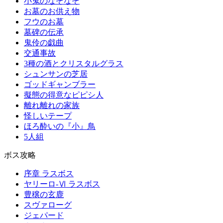
小鬼のなぞなぞ
お墓のお供え物
フウのお墓
墓碑の伝承
鬼伶の戯曲
交通事故
3種の酒とクリスタルグラス
シュンサンの芝居
ゴッドギャンブラー
擬態の得意なピピシ人
離れ離れの家族
怪しいテープ
ほろ酔いの『小』鳥
5人組
ボス攻略
序章 ラスボス
ヤリーロ-Ⅵ ラスボス
豊穣の玄鹿
スヴァローグ
ジェパード