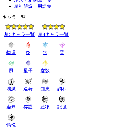
ボス・精鋭敵一覧
星神解説｜用語集
キャラ一覧
星5キャラ一覧
星4キャラ一覧
物理
炎
氷
雷
風
量子
虚数
壊滅
巡狩
知恵
調和
虚無
存護
豊穣
記憶
愉悦