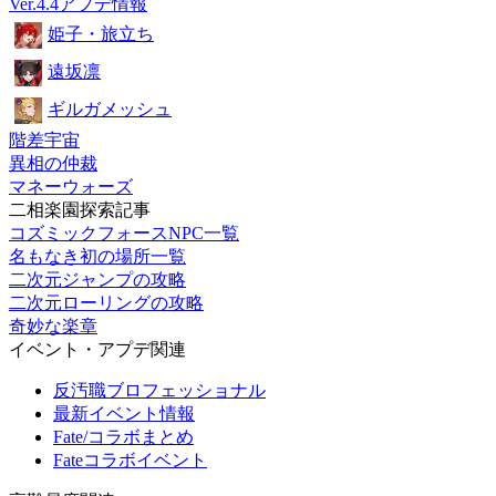
Ver.4.4アプデ情報
姫子・旅立ち
遠坂凛
ギルガメッシュ
階差宇宙
異相の仲裁
マネーウォーズ
二相楽園探索記事
コズミックフォースNPC一覧
名もなき初の場所一覧
二次元ジャンプの攻略
二次元ローリングの攻略
奇妙な楽章
イベント・アプデ関連
反汚職ブロフェッショナル
最新イベント情報
Fate/コラボまとめ
Fateコラボイベント