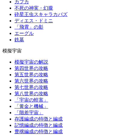
カフカ
不死の神実・幻朧
砕星王虫スキャラカバズ
ディエス・ドミニ
「飛霄」の影
エーグル
鉄墓
模擬宇宙
模擬宇宙の解説
第四世界の攻略
第五世界の攻略
第六世界の攻略
第七世界の攻略
第八世界の攻略
「宇宙の蝗害」
「黄金と機械」
「階差宇宙」
存護編成の特徴と編成
記憶編成の特徴と編成
豊穣編成の特徴と編成