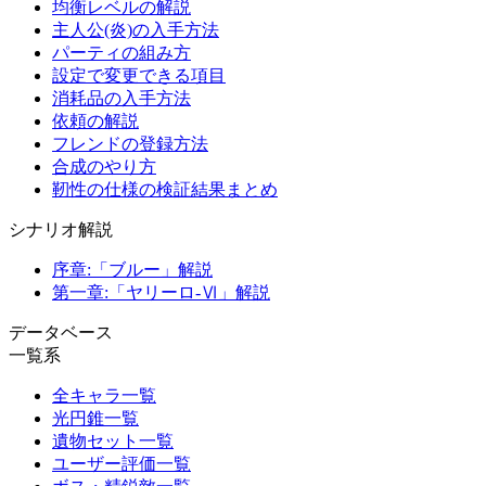
均衡レベルの解説
主人公(炎)の入手方法
パーティの組み方
設定で変更できる項目
消耗品の入手方法
依頼の解説
フレンドの登録方法
合成のやり方
靭性の仕様の検証結果まとめ
シナリオ解説
序章:「ブルー」解説
第一章:「ヤリーロ-Ⅵ」解説
データベース
一覧系
全キャラ一覧
光円錐一覧
遺物セット一覧
ユーザー評価一覧