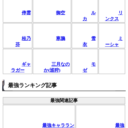
停雲
御空
ル
リ
カ
ンクス
桂乃
寒鴉
雪
ミ
芬
衣
ーシャ
ギャ
三月なの
モ
ラガー
か(巡狩)
ゼ
最強ランキング記事
最強関連記事
最強キャララン
最強