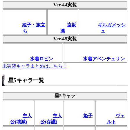
Ver.4.4実装
姫子・旅立
遠坂
ギルガメッシ
ち
凛
ュ
Ver.4.5実装
水着ロビン
水着アベンチュリン
未実装キャラまとめはこちら！
星5キャラ一覧
星5キャラ
主人
主人
姫子
ヴェ
公(壊滅)
公(存護)
ルト