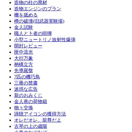
造物の柱の廃材
造物エンジンのプラン
柵を舐める
樽の破壊(旧武器実験場)
金人試験
職人と卜者の喧嘩
小型ニュートリノ放射性爆弾
開封レビュー
匣中流光
大衍万象
枘構立方
先導羅盤
7匹の機巧鳥
三冊の禁書
迷惑な広告
新のおみくじ
金人巷の荷物箱
物々交換
諦聴アイコンの獲得方法
オレだオレ、龍尊だよ
古琴の上の歳陽