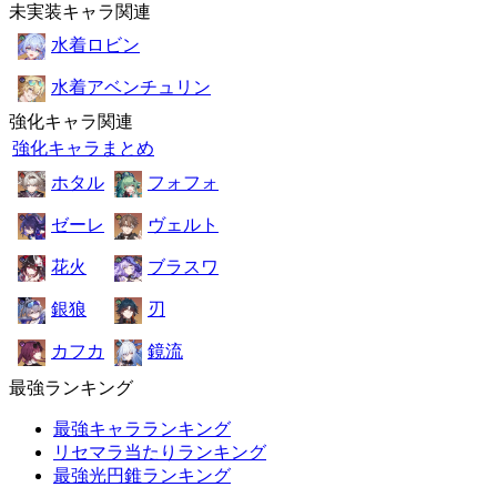
未実装キャラ関連
水着ロビン
水着アベンチュリン
強化キャラ関連
強化キャラまとめ
ホタル
フォフォ
ゼーレ
ヴェルト
花火
ブラスワ
銀狼
刃
カフカ
鏡流
最強ランキング
最強キャラランキング
リセマラ当たりランキング
最強光円錐ランキング