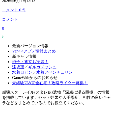
2026年6月1日12:13
コメント
0
件
コメント
0
最新バージョン情報
Ver.4.4アプデ情報まとめ
新キャラ情報
姫子・旅立ち実装！
遠坂凛
／
ギルガメッシュ
水着ロビン
／
水着アベンチュリン
GameWithからのお知らせ
未経験可&完全在宅！攻略ライター募集！
崩壊スターレイル(スタレ)の遺物「深慮に浸る巨樹」の情報
を掲載しています。セット効果や入手場所、相性の良いキャ
ラなどをまとめているのでお役立てください。