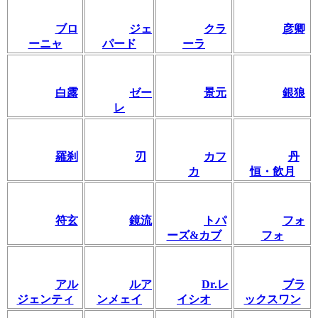
ブロ
ジェ
クラ
彦卿
ーニャ
パード
ーラ
白露
ゼー
景元
銀狼
レ
羅刹
刃
カフ
丹
カ
恒・飲月
符玄
鏡流
トパ
フォ
ーズ&カブ
フォ
アル
ルア
Dr.レ
ブラ
ジェンティ
ンメェイ
イシオ
ックスワン