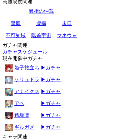
高難易度関連
異相の仲裁
裏庭
虚構
末日
不可知域
階差宇宙
マネウォ
ガチャ関連
ガチャスケジュール
現在開催中ガチャ
姫子旅立ち
▶ガチャ
ケリュドラ
▶ガチャ
アナイクス
▶ガチャ
アベ
▶ガチャ
遠坂凛
▶ガチャ
ギルガメ
▶ガチャ
キャラ関連