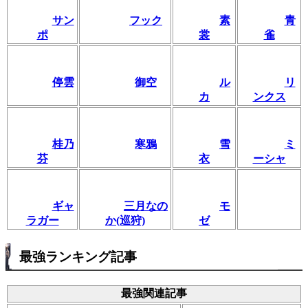
サン
フック
素
青
ポ
裳
雀
停雲
御空
ル
リ
カ
ンクス
桂乃
寒鴉
雪
ミ
芬
衣
ーシャ
ギャ
三月なの
モ
ラガー
か(巡狩)
ゼ
最強ランキング記事
最強関連記事