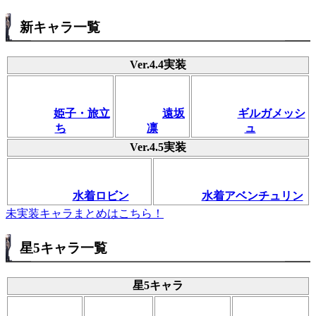
新キャラ一覧
Ver.4.4実装
姫子・旅立
遠坂
ギルガメッシ
ち
凛
ュ
Ver.4.5実装
水着ロビン
水着アベンチュリン
未実装キャラまとめはこちら！
星5キャラ一覧
星5キャラ