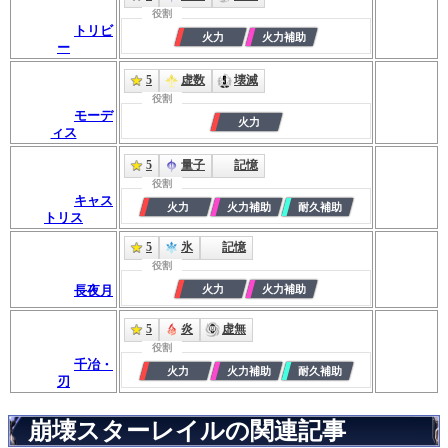
役割
トリビ
ー
5
虚数
壊滅
役割
モーデ
ィス
5
量子
記憶
役割
キャス
トリス
5
氷
記憶
役割
長夜月
5
炎
虚無
役割
千冶・
刃
崩壊スターレイルの関連記事