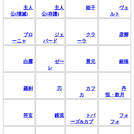
主人
主人
姫子
ヴェ
公(壊滅)
公(存護)
ルト
ブロ
ジェ
クラ
彦卿
ーニャ
パード
ーラ
白露
ゼー
景元
銀狼
レ
羅刹
刃
カフ
丹
カ
恒・飲月
符玄
鏡流
トパ
フォ
ーズ&カブ
フォ