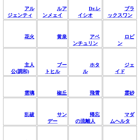
アル
ルア
Dr.レ
ブラ
ジェンティ
ンメェイ
イシオ
ックスワン
花火
黄泉
アベ
ロビ
ンチュリン
ン
主人
ブー
ホタ
ジェ
公(調和)
トヒル
ル
イド
雲璃
椒丘
飛霄
霊砂
乱破
サン
帰忘
マダ
デー
の流離人
ムヘルタ