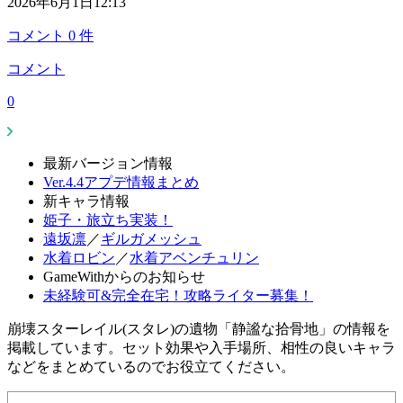
2026年6月1日12:13
コメント
0
件
コメント
0
最新バージョン情報
Ver.4.4アプデ情報まとめ
新キャラ情報
姫子・旅立ち実装！
遠坂凛
／
ギルガメッシュ
水着ロビン
／
水着アベンチュリン
GameWithからのお知らせ
未経験可&完全在宅！攻略ライター募集！
崩壊スターレイル(スタレ)の遺物「静謐な拾骨地」の情報を
掲載しています。セット効果や入手場所、相性の良いキャラ
などをまとめているのでお役立てください。