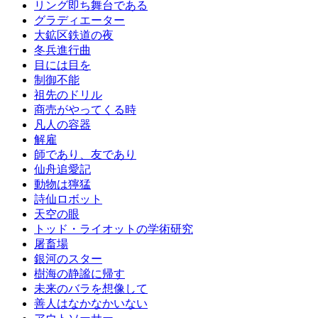
リング即ち舞台である
グラディエーター
大鉱区鉄道の夜
冬兵進行曲
目には目を
制御不能
祖先のドリル
商売がやってくる時
凡人の容器
解雇
師であり、友であり
仙舟追愛記
動物は獰猛
詩仙ロボット
天空の眼
トッド・ライオットの学術研究
屠畜場
銀河のスター
樹海の静謐に帰す
未来のバラを想像して
善人はなかなかいない