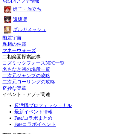
Ver.4.4アプデ情報
姫子・旅立ち
遠坂凛
ギルガメッシュ
階差宇宙
異相の仲裁
マネーウォーズ
二相楽園探索記事
コズミックフォースNPC一覧
名もなき初の場所一覧
二次元ジャンプの攻略
二次元ローリングの攻略
奇妙な楽章
イベント・アプデ関連
反汚職ブロフェッショナル
最新イベント情報
Fate/コラボまとめ
Fateコラボイベント