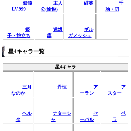
銀狼
主人
緋英
千
LV.999
公(愉悦)
冶・刃
姫
遠坂
ギル
子・旅立ち
凛
ガメッシュ
星4キャラ一覧
星4キャラ
三月
丹恒
ア
ア
なのか
ーラン
スター
ヘル
ナターシ
セ
ペ
タ
ャ
ーバル
ラ