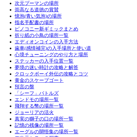
次元プーマンの場所
崇高なる道徳の賞賛
憶泡(青い気泡)の場所
指名手配書の場所
ピノコニー新ギミックまとめ
折り紙の小鳥の場所一覧
エディオンコインの入手方法
歯車(感情補完)の入手場所と使い道
心境チューニングのやり方と場所
ステッカーの入手位置一覧
夢境の迷い時計の攻略と解答
クロックボーイ外伝の攻略とコツ
黄金のスケープゴート
預言の盤
「シーフ」バトルズ
エンドモの場所一覧
飛翔する幣の場所一覧
ジョーリアの活火
真実の獅子の口の場所一覧
記憶の残像の場所一覧
エーグルの開悟集の場所一覧