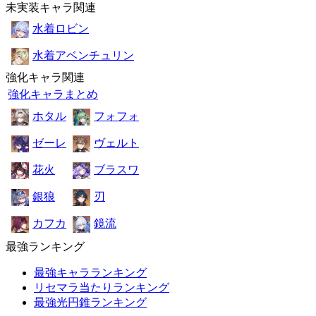
未実装キャラ関連
水着ロビン
水着アベンチュリン
強化キャラ関連
強化キャラまとめ
ホタル
フォフォ
ゼーレ
ヴェルト
花火
ブラスワ
銀狼
刃
カフカ
鏡流
最強ランキング
最強キャラランキング
リセマラ当たりランキング
最強光円錐ランキング