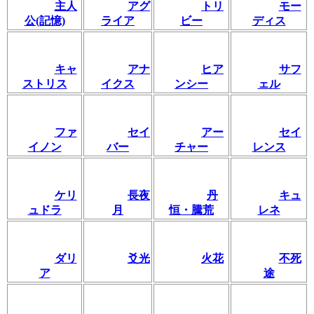
主人
アグ
トリ
モー
公(記憶)
ライア
ビー
ディス
キャ
アナ
ヒア
サフ
ストリス
イクス
ンシー
ェル
ファ
セイ
アー
セイ
イノン
バー
チャー
レンス
ケリ
長夜
丹
キュ
ュドラ
月
恒・騰荒
レネ
ダリ
爻光
火花
不死
ア
途