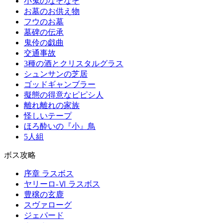
小鬼のなぞなぞ
お墓のお供え物
フウのお墓
墓碑の伝承
鬼伶の戯曲
交通事故
3種の酒とクリスタルグラス
シュンサンの芝居
ゴッドギャンブラー
擬態の得意なピピシ人
離れ離れの家族
怪しいテープ
ほろ酔いの『小』鳥
5人組
ボス攻略
序章 ラスボス
ヤリーロ-Ⅵ ラスボス
豊穣の玄鹿
スヴァローグ
ジェパード