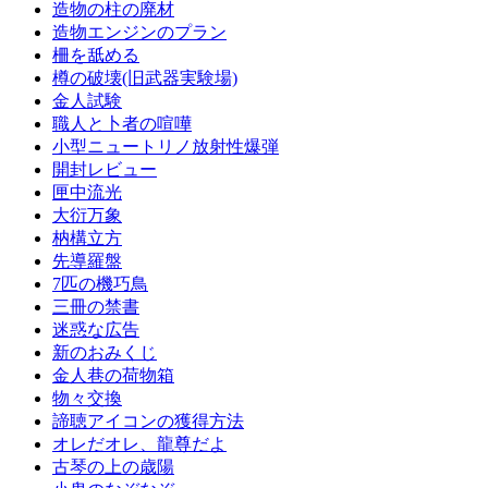
造物の柱の廃材
造物エンジンのプラン
柵を舐める
樽の破壊(旧武器実験場)
金人試験
職人と卜者の喧嘩
小型ニュートリノ放射性爆弾
開封レビュー
匣中流光
大衍万象
枘構立方
先導羅盤
7匹の機巧鳥
三冊の禁書
迷惑な広告
新のおみくじ
金人巷の荷物箱
物々交換
諦聴アイコンの獲得方法
オレだオレ、龍尊だよ
古琴の上の歳陽