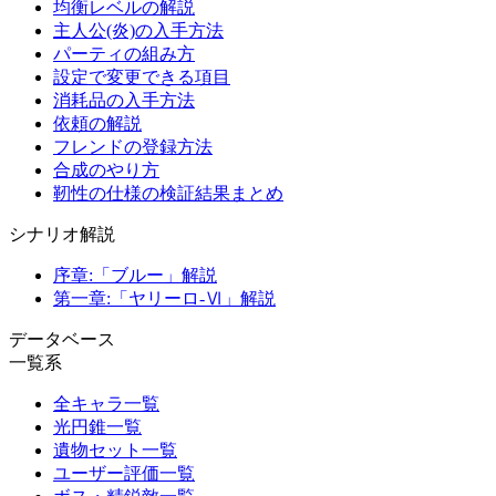
均衡レベルの解説
主人公(炎)の入手方法
パーティの組み方
設定で変更できる項目
消耗品の入手方法
依頼の解説
フレンドの登録方法
合成のやり方
靭性の仕様の検証結果まとめ
シナリオ解説
序章:「ブルー」解説
第一章:「ヤリーロ-Ⅵ」解説
データベース
一覧系
全キャラ一覧
光円錐一覧
遺物セット一覧
ユーザー評価一覧