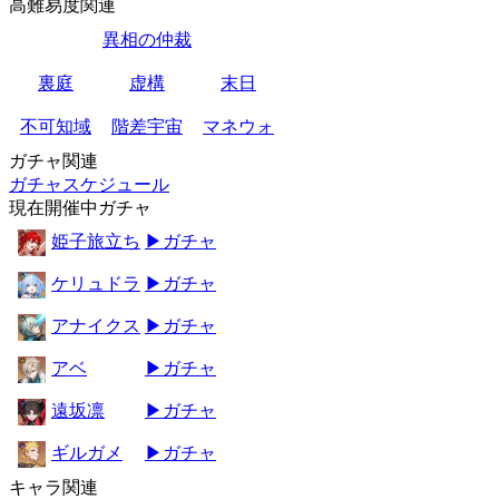
高難易度関連
異相の仲裁
裏庭
虚構
末日
不可知域
階差宇宙
マネウォ
ガチャ関連
ガチャスケジュール
現在開催中ガチャ
姫子旅立ち
▶ガチャ
ケリュドラ
▶ガチャ
アナイクス
▶ガチャ
アベ
▶ガチャ
遠坂凛
▶ガチャ
ギルガメ
▶ガチャ
キャラ関連