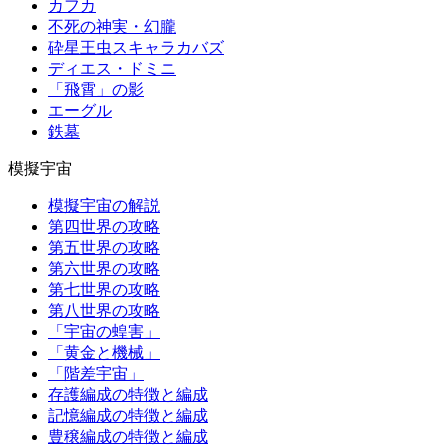
カフカ
不死の神実・幻朧
砕星王虫スキャラカバズ
ディエス・ドミニ
「飛霄」の影
エーグル
鉄墓
模擬宇宙
模擬宇宙の解説
第四世界の攻略
第五世界の攻略
第六世界の攻略
第七世界の攻略
第八世界の攻略
「宇宙の蝗害」
「黄金と機械」
「階差宇宙」
存護編成の特徴と編成
記憶編成の特徴と編成
豊穣編成の特徴と編成