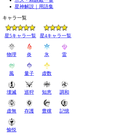
ボス・精鋭敵一覧
星神解説｜用語集
キャラ一覧
星5キャラ一覧
星4キャラ一覧
物理
炎
氷
雷
風
量子
虚数
壊滅
巡狩
知恵
調和
虚無
存護
豊穣
記憶
愉悦