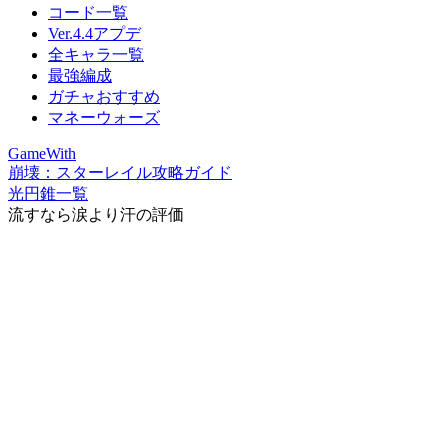
コード一覧
Ver.4.4アプデ
全キャラ一覧
最強編成
ガチャおすすめ
マネーウォーズ
GameWith
崩壊：スターレイル攻略ガイド
光円錐一覧
流すなら涙より汗の評価