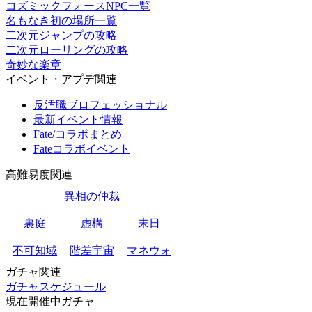
コズミックフォースNPC一覧
名もなき初の場所一覧
二次元ジャンプの攻略
二次元ローリングの攻略
奇妙な楽章
イベント・アプデ関連
反汚職ブロフェッショナル
最新イベント情報
Fate/コラボまとめ
Fateコラボイベント
高難易度関連
異相の仲裁
裏庭
虚構
末日
不可知域
階差宇宙
マネウォ
ガチャ関連
ガチャスケジュール
現在開催中ガチャ