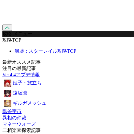
攻略 メニュー
攻略TOP
崩壊：スターレイル攻略TOP
最新オススメ記事
注目の最新記事
Ver.4.4アプデ情報
姫子・旅立ち
遠坂凛
ギルガメッシュ
階差宇宙
異相の仲裁
マネーウォーズ
二相楽園探索記事