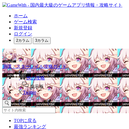
ホーム
ゲーム検索
新規登録
ログイン
2カラム
3カラム
崩壊：スターレイル攻略ガイド
他の攻略
掲示板
Twitter
TOPに戻る
最強ランキング