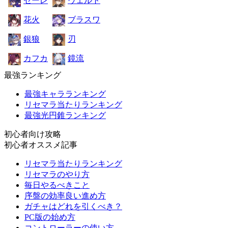
ゼーレ
ヴェルト
花火
ブラスワ
銀狼
刃
カフカ
鏡流
最強ランキング
最強キャラランキング
リセマラ当たりランキング
最強光円錐ランキング
初心者向け攻略
初心者オススメ記事
リセマラ当たりランキング
リセマラのやり方
毎日やるべきこと
序盤の効率良い進め方
ガチャはどれを引くべき？
PC版の始め方
コントローラーの使い方