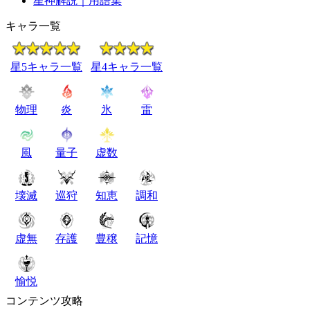
星神解説｜用語集
キャラ一覧
星5キャラ一覧
星4キャラ一覧
物理
炎
氷
雷
風
量子
虚数
壊滅
巡狩
知恵
調和
虚無
存護
豊穣
記憶
愉悦
コンテンツ攻略