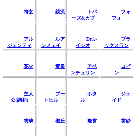
符玄
鏡流
トパ
フォ
ーズ&カブ
フォ
アル
ルア
Dr.レ
ブラ
ジェンティ
ンメェイ
イシオ
ックスワン
花火
黄泉
アベ
ロビ
ンチュリン
ン
主人
ブー
ホタ
ジェ
公(調和)
トヒル
ル
イド
雲璃
椒丘
飛霄
霊砂