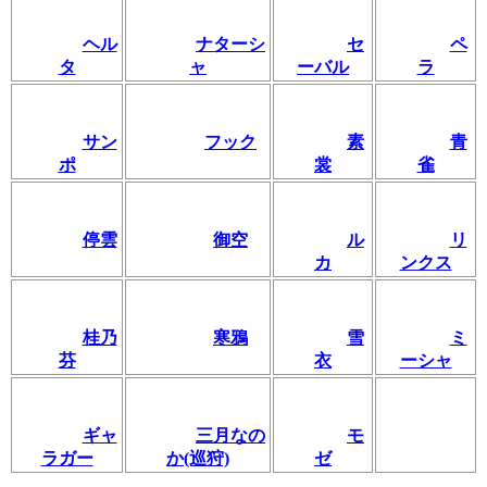
ヘル
ナターシ
セ
ペ
タ
ャ
ーバル
ラ
サン
フック
素
青
ポ
裳
雀
停雲
御空
ル
リ
カ
ンクス
桂乃
寒鴉
雪
ミ
芬
衣
ーシャ
ギャ
三月なの
モ
ラガー
か(巡狩)
ゼ