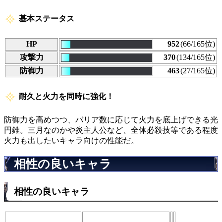
基本ステータス
HP
952
(66/165位)
攻撃力
370
(134/165位)
防御力
463
(27/165位)
耐久と火力を同時に強化！
防御力を高めつつ、バリア数に応じて火力を底上げできる光
円錐。三月なのかや炎主人公など、全体必殺技等である程度
火力も出したいキャラ向けの性能だ。
相性の良いキャラ
相性の良いキャラ