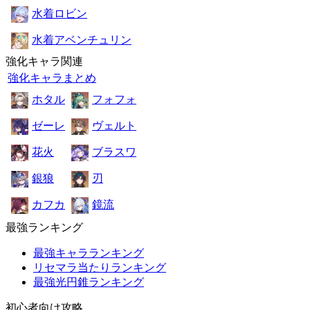
水着ロビン
水着アベンチュリン
強化キャラ関連
強化キャラまとめ
ホタル
フォフォ
ゼーレ
ヴェルト
花火
ブラスワ
銀狼
刃
カフカ
鏡流
最強ランキング
最強キャラランキング
リセマラ当たりランキング
最強光円錐ランキング
初心者向け攻略