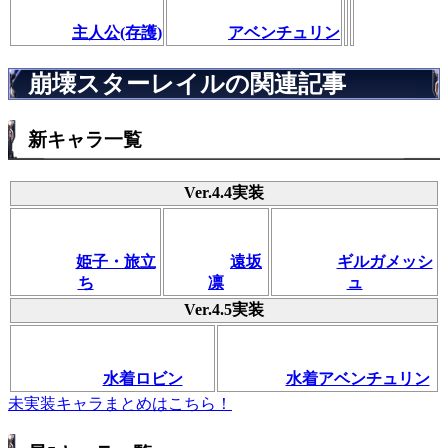
主人公(存護)
アベンチュリン
崩壊スターレイルの関連記事
新キャラ一覧
Ver.4.4実装
姫子・旅立
遠坂
ギルガメッシ
ち
凛
ュ
Ver.4.5実装
水着ロビン
水着アベンチュリン
未実装キャラまとめはこちら！