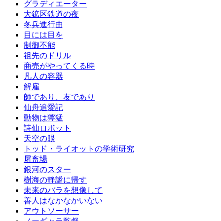
グラディエーター
大鉱区鉄道の夜
冬兵進行曲
目には目を
制御不能
祖先のドリル
商売がやってくる時
凡人の容器
解雇
師であり、友であり
仙舟追愛記
動物は獰猛
詩仙ロボット
天空の眼
トッド・ライオットの学術研究
屠畜場
銀河のスター
樹海の静謐に帰す
未来のバラを想像して
善人はなかなかいない
アウトソーサー