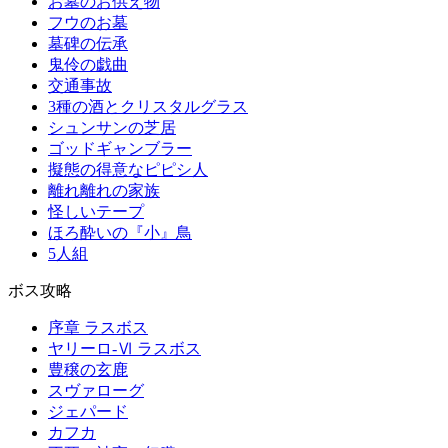
お墓のお供え物
フウのお墓
墓碑の伝承
鬼伶の戯曲
交通事故
3種の酒とクリスタルグラス
シュンサンの芝居
ゴッドギャンブラー
擬態の得意なピピシ人
離れ離れの家族
怪しいテープ
ほろ酔いの『小』鳥
5人組
ボス攻略
序章 ラスボス
ヤリーロ-Ⅵ ラスボス
豊穣の玄鹿
スヴァローグ
ジェパード
カフカ