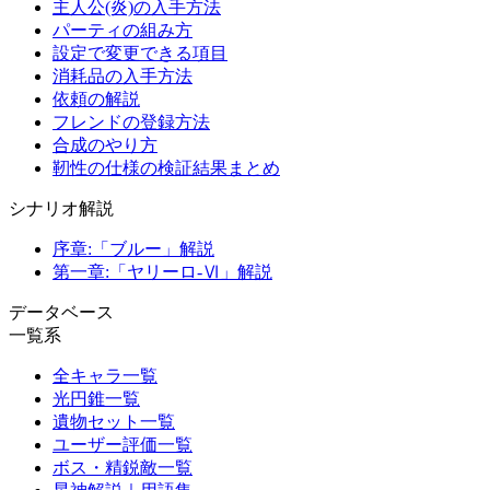
主人公(炎)の入手方法
パーティの組み方
設定で変更できる項目
消耗品の入手方法
依頼の解説
フレンドの登録方法
合成のやり方
靭性の仕様の検証結果まとめ
シナリオ解説
序章:「ブルー」解説
第一章:「ヤリーロ-Ⅵ」解説
データベース
一覧系
全キャラ一覧
光円錐一覧
遺物セット一覧
ユーザー評価一覧
ボス・精鋭敵一覧