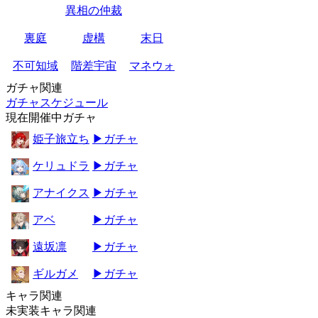
異相の仲裁
裏庭
虚構
末日
不可知域
階差宇宙
マネウォ
ガチャ関連
ガチャスケジュール
現在開催中ガチャ
姫子旅立ち
▶ガチャ
ケリュドラ
▶ガチャ
アナイクス
▶ガチャ
アベ
▶ガチャ
遠坂凛
▶ガチャ
ギルガメ
▶ガチャ
キャラ関連
未実装キャラ関連