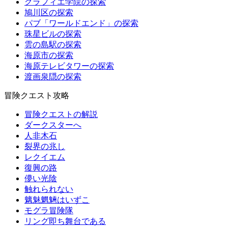
グラフィエ学院の探索
鳩川区の探索
パブ「ワールドエンド」の探索
珠星ビルの探索
雲の島駅の探索
海原市の探索
海原テレビタワーの探索
渡画泉隠の探索
冒険クエスト攻略
冒険クエストの解説
ダークスターへ
人非木石
裂界の兆し
レクイエム
復興の路
儚い光陰
触れられない
魑魅魍魎はいずこ
モグラ冒険隊
リング即ち舞台である