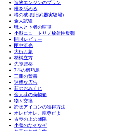
造物エンジンのプラン
柵を舐める
樽の破壊(旧武器実験場)
金人試験
職人と卜者の喧嘩
小型ニュートリノ放射性爆弾
開封レビュー
匣中流光
大衍万象
枘構立方
先導羅盤
7匹の機巧鳥
三冊の禁書
迷惑な広告
新のおみくじ
金人巷の荷物箱
物々交換
諦聴アイコンの獲得方法
オレだオレ、龍尊だよ
古琴の上の歳陽
小鬼のなぞなぞ