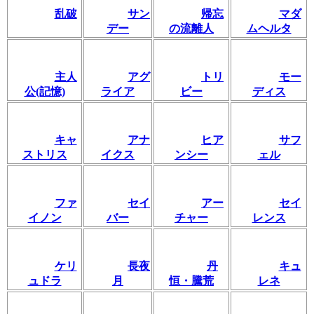
乱破
サン
帰忘
マダ
デー
の流離人
ムヘルタ
主人
アグ
トリ
モー
公(記憶)
ライア
ビー
ディス
キャ
アナ
ヒア
サフ
ストリス
イクス
ンシー
ェル
ファ
セイ
アー
セイ
イノン
バー
チャー
レンス
ケリ
長夜
丹
キュ
ュドラ
月
恒・騰荒
レネ