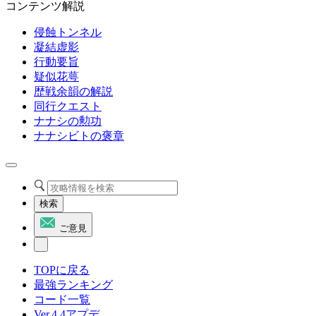
コンテンツ解説
侵蝕トンネル
凝結虚影
行動要旨
疑似花萼
歴戦余韻の解説
同行クエスト
ナナシの勲功
ナナシビトの褒章
検索
ご意見
TOPに戻る
最強ランキング
コード一覧
Ver.4.4アプデ