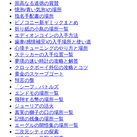
崇高なる道徳の賞賛
憶泡(青い気泡)の場所
指名手配書の場所
ピノコニー新ギミックまとめ
折り紙の小鳥の場所一覧
エディオンコインの入手方法
歯車(感情補完)の入手場所と使い道
心境チューニングのやり方と場所
ステッカーの入手位置一覧
夢境の迷い時計の攻略と解答
クロックボーイ外伝の攻略とコツ
黄金のスケープゴート
預言の盤
「シーフ」バトルズ
エンドモの場所一覧
飛翔する幣の場所一覧
ジョーリアの活火
真実の獅子の口の場所一覧
記憶の残像の場所一覧
エーグルの開悟集の場所一覧
二次元シティの探索