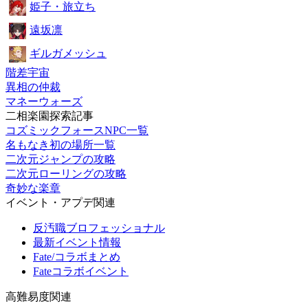
姫子・旅立ち
遠坂凛
ギルガメッシュ
階差宇宙
異相の仲裁
マネーウォーズ
二相楽園探索記事
コズミックフォースNPC一覧
名もなき初の場所一覧
二次元ジャンプの攻略
二次元ローリングの攻略
奇妙な楽章
イベント・アプデ関連
反汚職ブロフェッショナル
最新イベント情報
Fate/コラボまとめ
Fateコラボイベント
高難易度関連