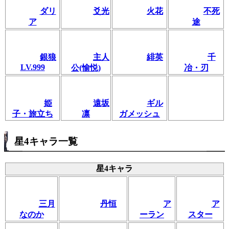
ダリ
爻光
火花
不死
ア
途
銀狼
主人
緋英
千
LV.999
公(愉悦)
冶・刃
姫
遠坂
ギル
子・旅立ち
凛
ガメッシュ
星4キャラ一覧
星4キャラ
三月
丹恒
ア
ア
なのか
ーラン
スター