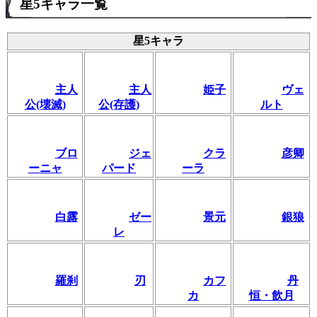
星5キャラ一覧
星5キャラ
主人
主人
姫子
ヴェ
公(壊滅)
公(存護)
ルト
ブロ
ジェ
クラ
彦卿
ーニャ
パード
ーラ
白露
ゼー
景元
銀狼
レ
羅刹
刃
カフ
丹
カ
恒・飲月