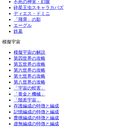
不死の神実・幻朧
砕星王虫スキャラカバズ
ディエス・ドミニ
「飛霄」の影
エーグル
鉄墓
模擬宇宙
模擬宇宙の解説
第四世界の攻略
第五世界の攻略
第六世界の攻略
第七世界の攻略
第八世界の攻略
「宇宙の蝗害」
「黄金と機械」
「階差宇宙」
存護編成の特徴と編成
記憶編成の特徴と編成
豊穣編成の特徴と編成
虚無編成の特徴と編成