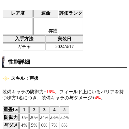
レア度
運命
評価ランク
存護
入手方法
実装日
ガチャ
2024/4/17
性能詳細
スキル：声援
装備キャラの防御力+
16%
。フィールド上にいるバリアを持
つ味方1名につき、装備キャラの与ダメージ+
4%
。
重畳Lv
1
2
3
4
5
防御力
16%
20%
24%
28%
32%
与ダメ
4%
5%
6%
7%
8%