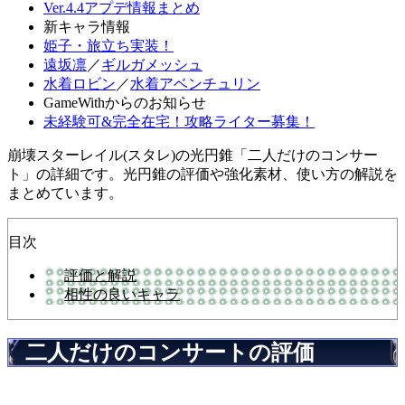
Ver.4.4アプデ情報まとめ
新キャラ情報
姫子・旅立ち実装！
遠坂凛
／
ギルガメッシュ
水着ロビン
／
水着アベンチュリン
GameWithからのお知らせ
未経験可&完全在宅！攻略ライター募集！
崩壊スターレイル(スタレ)の光円錐「二人だけのコンサー
ト」の詳細です。光円錐の評価や強化素材、使い方の解説を
まとめています。
目次
評価と解説
相性の良いキャラ
二人だけのコンサートの評価