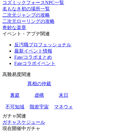
コズミックフォースNPC一覧
名もなき初の場所一覧
二次元ジャンプの攻略
二次元ローリングの攻略
奇妙な楽章
イベント・アプデ関連
反汚職ブロフェッショナル
最新イベント情報
Fate/コラボまとめ
Fateコラボイベント
高難易度関連
異相の仲裁
裏庭
虚構
末日
不可知域
階差宇宙
マネウォ
ガチャ関連
ガチャスケジュール
現在開催中ガチャ