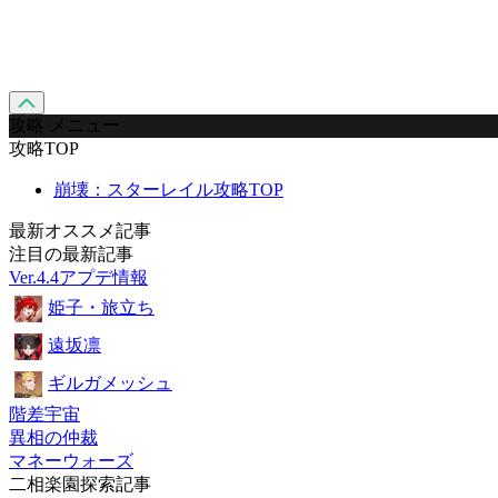
攻略 メニュー
攻略TOP
崩壊：スターレイル攻略TOP
最新オススメ記事
注目の最新記事
Ver.4.4アプデ情報
姫子・旅立ち
遠坂凛
ギルガメッシュ
階差宇宙
異相の仲裁
マネーウォーズ
二相楽園探索記事