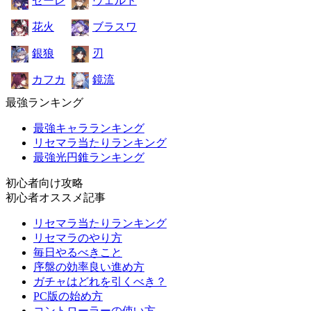
ゼーレ
ヴェルト
花火
ブラスワ
銀狼
刃
カフカ
鏡流
最強ランキング
最強キャラランキング
リセマラ当たりランキング
最強光円錐ランキング
初心者向け攻略
初心者オススメ記事
リセマラ当たりランキング
リセマラのやり方
毎日やるべきこと
序盤の効率良い進め方
ガチャはどれを引くべき？
PC版の始め方
コントローラーの使い方