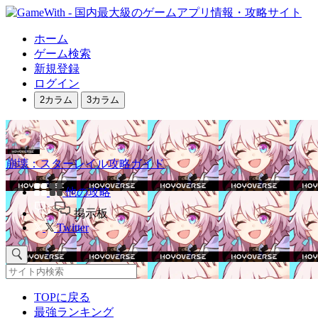
ホーム
ゲーム検索
新規登録
ログイン
2カラム
3カラム
崩壊：スターレイル攻略ガイド
他の攻略
掲示板
Twitter
TOPに戻る
最強ランキング