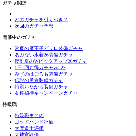
ガチャ関連
どのガチャを引くべき？
次回のガチャ予想
開催中のガチャ
常夏の魔王子ピサロ装備ガチャ
あぶない水着26装備ガチャ
復刻夏のWピックアップ26ガチャ
1日1回お得ガチャvol.23
みずのはごろも装備ガチャ
伝説の勇者装備ガチャ
特別おたから装備ガチャ
友達招待キャンペーンガチャ
特級職
特級職まとめ
ゴッドハンド評価
大魔道士評価
大神官評価