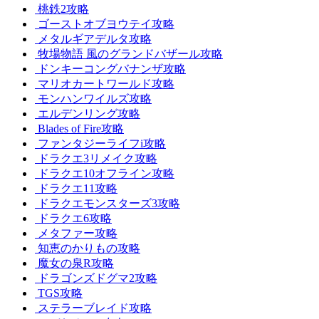
桃鉄2攻略
ゴーストオブヨウテイ攻略
メタルギアデルタ攻略
牧場物語 風のグランドバザール攻略
ドンキーコングバナンザ攻略
マリオカートワールド攻略
モンハンワイルズ攻略
エルデンリング攻略
Blades of Fire攻略
ファンタジーライフi攻略
ドラクエ3リメイク攻略
ドラクエ10オフライン攻略
ドラクエ11攻略
ドラクエモンスターズ3攻略
ドラクエ6攻略
メタファー攻略
知恵のかりもの攻略
魔女の泉R攻略
ドラゴンズドグマ2攻略
TGS攻略
ステラーブレイド攻略