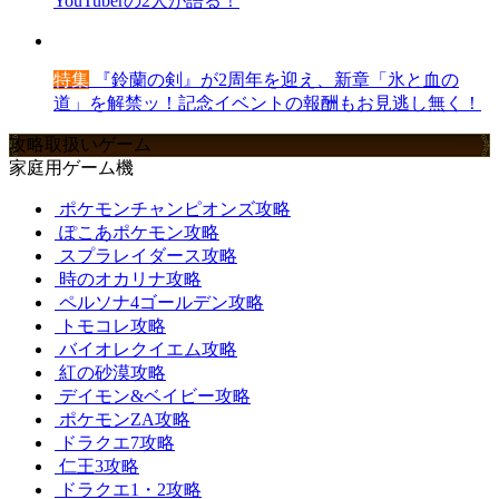
YouTuberの2人が語る！
特集
『鈴蘭の剣』が2周年を迎え、新章「氷と血の
道」を解禁ッ！記念イベントの報酬もお見逃し無く！
攻略取扱いゲーム
家庭用ゲーム機
ポケモンチャンピオンズ攻略
ぽこあポケモン攻略
スプラレイダース攻略
時のオカリナ攻略
ペルソナ4ゴールデン攻略
トモコレ攻略
バイオレクイエム攻略
紅の砂漠攻略
デイモン&ベイビー攻略
ポケモンZA攻略
ドラクエ7攻略
仁王3攻略
ドラクエ1・2攻略