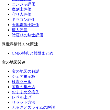
ニンジャ評価
魔剣士評価
守り人評価
ドラゴン評価
天地雷鳴士評価
魔人評価
時渡りの剣士評価
異世界情報(CM)関連
CMの特典と報酬まとめ
宝の地図関連
宝の地図の解説
シェア掲示板
検索ツール
宝珠の集め方
おすすめ交換先
レベル上げ
リセット方法
ふるさとスライムの解説