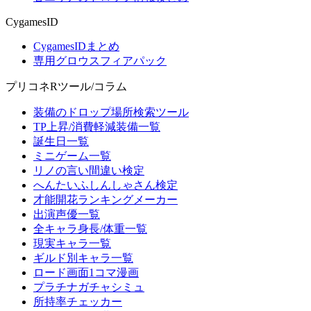
CygamesID
CygamesIDまとめ
専用グロウスフィアパック
プリコネRツール/コラム
装備のドロップ場所検索ツール
TP上昇/消費軽減装備一覧
誕生日一覧
ミニゲーム一覧
リノの言い間違い検定
へんたいふしんしゃさん検定
才能開花ランキングメーカー
出演声優一覧
全キャラ身長/体重一覧
現実キャラ一覧
ギルド別キャラ一覧
ロード画面1コマ漫画
プラチナガチャシミュ
所持率チェッカー