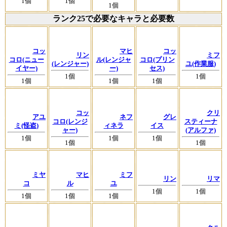
1個
1個
1個
ランク25で必要なキャラと必要数
コッ
マヒ
コッ
リン
ミフ
コロ(ニュー
ル(レンジャ
コロ(プリン
(レンジャー)
ユ(作業服)
イヤー)
ー)
セス)
1個
1個
1個
1個
1個
コッ
クリ
アユ
ネフ
グレ
コロ(レンジ
スティーナ
ミ(怪盗)
ィネラ
イス
ャー)
(アルファ)
1個
1個
1個
1個
1個
ミヤ
マヒ
ミフ
リン
リマ
コ
ル
ユ
1個
1個
1個
1個
1個