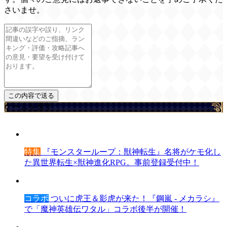
さいませ。
ゲームを探す
特集
『モンスターループ：獣神転生』名将がケモ化し
た異世界転生×獣神進化RPG。事前登録受付中！
コラボ
ついに虎王＆影虎が来た！『鋼嵐 - メカラシ』
で「魔神英雄伝ワタル」コラボ後半が開催！