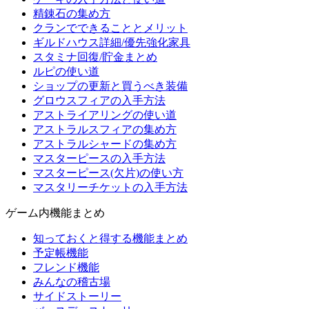
精錬石の集め方
クランでできることとメリット
ギルドハウス詳細/優先強化家具
スタミナ回復/貯金まとめ
ルピの使い道
ショップの更新と買うべき装備
グロウスフィアの入手方法
アストライアリングの使い道
アストラルスフィアの集め方
アストラルシャードの集め方
マスターピースの入手方法
マスターピース(欠片)の使い方
マスタリーチケットの入手方法
ゲーム内機能まとめ
知っておくと得する機能まとめ
予定帳機能
フレンド機能
みんなの稽古場
サイドストーリー