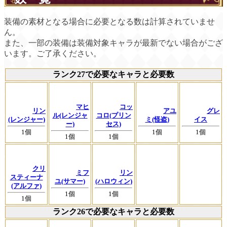
装備の素材となる場合に必要となる数は計算されていませ
ん。
また、一部の装備は装備対象キャラが最新でない場合がござ
います。ご了承ください。
ランク27で必要なキャラと必要数
マヒ
コッ
リン
アユ
グレ
ル(レンジャ
コロ(プリン
(レンジャー)
ミ(怪盗)
イス
ー)
セス)
1個
1個
1個
1個
1個
クリ
ミフ
リン
スティーナ
ユ(サマー)
(ハロウィン)
(アルファ)
1個
1個
1個
ランク26で必要なキャラと必要数