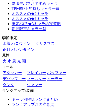
防御デバフおすすめキャラ
TP回復/上昇持ちキャラ一覧
オススメの★2キャラ
オススメの★1キャラ
限定/恒常★3キャラの実装順
期間限定キャラ一覧
季節限定
水着
ハロウィン
クリスマス
正月
バレンタイン
属性
火
水
風
光
闇
ロール
アタッカー
ブレイカー
バッファー
デバッファー
ブースター
ヒーラー
タンク
ジャマー
ランクアップ/装備
キャラ別推奨ランクまとめ
ランクアップ時の注意点！