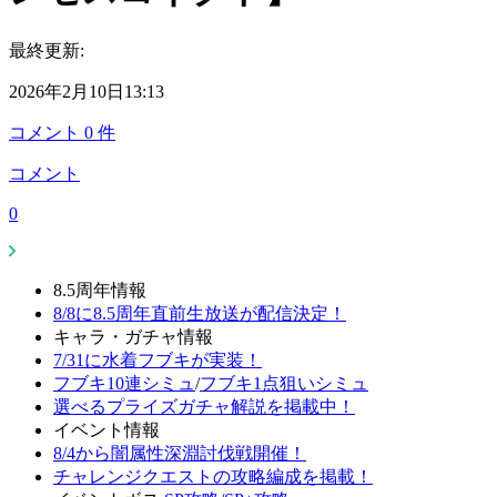
最終更新:
2026年2月10日13:13
コメント
0
件
コメント
0
8.5周年情報
8/8に8.5周年直前生放送が配信決定！
キャラ・ガチャ情報
7/31に水着フブキが実装！
フブキ10連シミュ
/
フブキ1点狙いシミュ
選べるプライズガチャ解説を掲載中！
イベント情報
8/4から闇属性深淵討伐戦開催！
チャレンジクエストの攻略編成を掲載！