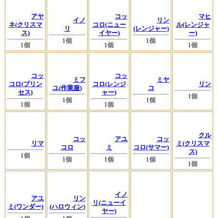
アヤ
コッ
マヒ
イノ
リン
ネ(クリスマ
コロ(ニュー
ル(レンジャ
リ
(レンジャー)
ス)
イヤー)
ー)
1個
1個
1個
1個
1個
コッ
コッ
ミフ
ミヤ
コロ(プリン
コロ(レンジ
リン
ユ(作業服)
コ
セス)
ャー)
1個
1個
1個
1個
1個
クル
コッ
アユ
コッ
リマ
ミ(クリスマ
コロ
ミ
コロ(サマー)
ス)
1個
1個
1個
1個
1個
イノ
アユ
リン
リ(ニューイ
ミ(ワンダー)
(ハロウィン)
ヤー)