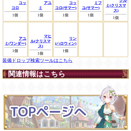
クル
コッ
アユ
コッ
ミフ
ミ(クリスマ
コロ
ミ
コロ(サマー)
ユ(サマー)
ス)
1個
1個
1個
1個
1個
マヒ
アユ
リン
ル(クリスマ
ミ(ワンダー)
(ハロウィン)
ス)
1個
1個
1個
装備ドロップ検索ツールはこちら
関連情報はこちら