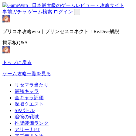
事前ガチャ
ゲーム検索
ログイン
プリコネ攻略wiki｜プリンセスコネクト！Re:Dive解説
掲示板Q&A
トップに戻る
ゲーム攻略一覧を見る
リセマラ当たり
最強キャラ
全キャラ評価
深域クエスト
SPバトル
追憶の戦域
推奨装備ランク
アリーナPT
アプデまとめ