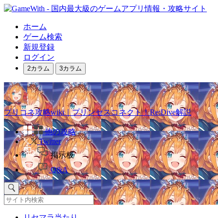
ホーム
ゲーム検索
新規登録
ログイン
2カラム
3カラム
プリコネ攻略wiki｜プリンセスコネクト！Re:Dive解説
他の攻略
Twitter
掲示板
Q&A
リセマラ当たり