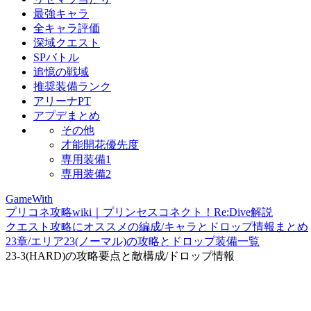
最強キャラ
全キャラ評価
深域クエスト
SPバトル
追憶の戦域
推奨装備ランク
アリーナPT
アプデまとめ
その他
才能開花優先度
専用装備1
専用装備2
GameWith
プリコネ攻略wiki｜プリンセスコネクト！Re:Dive解説
クエスト攻略にオススメの編成/キャラとドロップ情報まとめ
23章/エリア23(ノーマル)の攻略とドロップ装備一覧
23-3(HARD)の攻略要点と敵構成/ドロップ情報