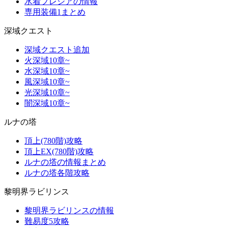
水着プレシアの情報
専用装備1まとめ
深域クエスト
深域クエスト追加
火深域10章~
水深域10章~
風深域10章~
光深域10章~
闇深域10章~
ルナの塔
頂上(780階)攻略
頂上EX(780階)攻略
ルナの塔の情報まとめ
ルナの塔各階攻略
黎明界ラビリンス
黎明界ラビリンスの情報
難易度5攻略