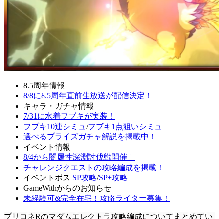
8.5周年情報
8/8に8.5周年直前生放送が配信決定！
キャラ・ガチャ情報
7/31に水着フブキが実装！
フブキ10連シミュ
/
フブキ1点狙いシミュ
選べるプライズガチャ解説を掲載中！
イベント情報
8/4から闇属性深淵討伐戦開催！
チャレンジクエストの攻略編成を掲載！
イベントボス
SP攻略
/
SP+攻略
GameWithからのお知らせ
未経験可&完全在宅！攻略ライター募集！
プリコネRのマダムエレクトラ攻略編成についてまとめてい