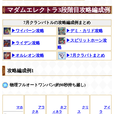
マダムエレクトラ3段階目攻略編成例
7月クランバトルの攻略編成例まとめ
▶ワイバーン攻略
▶デミ・カリド攻略
▶スピリットホーン攻
▶ライデン攻略
略
▶オルレオン攻略
▶7月クラバトまとめ
攻略編成例1
物理フルオートワンパン(約90秒持ち越し)
マホ
アラ
ネフ
クリ
アイ
クネ
ィネラ
ス
ラ