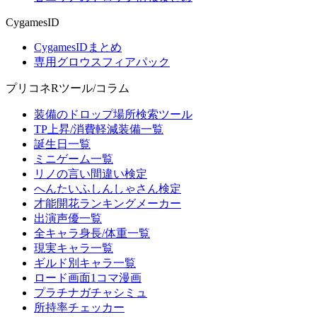
CygamesID
CygamesIDまとめ
専用グロウスフィアパック
プリコネRツール/コラム
装備のドロップ場所検索ツール
TP上昇/消費軽減装備一覧
誕生日一覧
ミニゲーム一覧
リノの言い間違い検定
へんたいふしんしゃさん検定
才能開花ランキングメーカー
出演声優一覧
全キャラ身長/体重一覧
現実キャラ一覧
ギルド別キャラ一覧
ロード画面1コマ漫画
プラチナガチャシミュ
所持率チェッカー