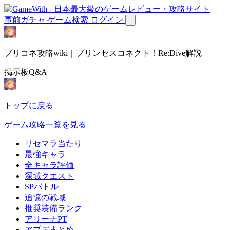
事前ガチャ
ゲーム検索
ログイン
プリコネ攻略wiki｜プリンセスコネクト！Re:Dive解説
掲示板Q&A
トップに戻る
ゲーム攻略一覧を見る
リセマラ当たり
最強キャラ
全キャラ評価
深域クエスト
SPバトル
追憶の戦域
推奨装備ランク
アリーナPT
アプデまとめ