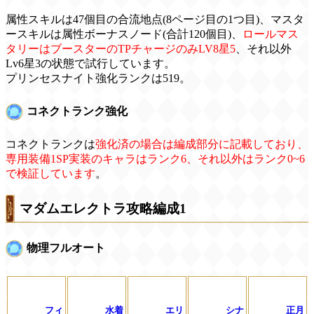
属性スキルは47個目の合流地点(8ページ目の1つ目)、マスタ
ースキルは属性ボーナスノード(合計120個目)、
ロールマス
タリーはブースターのTPチャージのみLV8星5
、それ以外
Lv6星3の状態で試行しています。
プリンセスナイト強化ランクは519。
コネクトランク強化
コネクトランクは
強化済の場合は編成部分に記載しており、
専用装備1SP実装のキャラはランク6、それ以外はランク0~6
で検証しています
。
マダムエレクトラ攻略編成1
物理フルオート
フィ
水着
エリ
シナ
正月