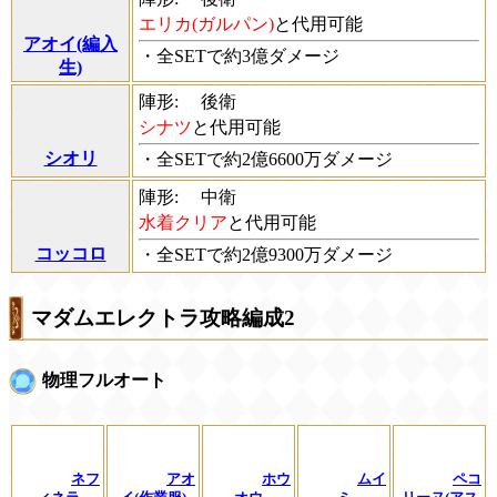
エリカ(ガルパン)
と代用可能
アオイ(編入
・全SETで約3億ダメージ
生)
陣形:
後衛
シナツ
と代用可能
シオリ
・全SETで約2億6600万ダメージ
陣形:
中衛
水着クリア
と代用可能
コッコロ
・全SETで約2億9300万ダメージ
マダムエレクトラ攻略編成2
物理フルオート
ネフ
アオ
ホウ
ムイ
ペコ