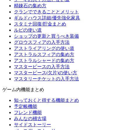
精錬石の集め方
クランでできることとメリット
ギルドハウス詳細/優先強化家具
スタミナ回復/貯金まとめ
ルピの使い道
ショップの更新と買うべき装備
グロウスフィアの入手方法
アストライアリングの使い道
アストラルスフィアの集め方
アストラルシャードの集め方
マスターピースの入手方法
マスターピース(欠片)の使い方
マスタリーチケットの入手方法
ゲーム内機能まとめ
知っておくと得する機能まとめ
予定帳機能
フレンド機能
みんなの稽古場
サイドストーリー