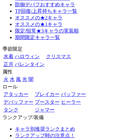
防御デバフおすすめキャラ
TP回復/上昇持ちキャラ一覧
オススメの★2キャラ
オススメの★1キャラ
限定/恒常★3キャラの実装順
期間限定キャラ一覧
季節限定
水着
ハロウィン
クリスマス
正月
バレンタイン
属性
火
水
風
光
闇
ロール
アタッカー
ブレイカー
バッファー
デバッファー
ブースター
ヒーラー
タンク
ジャマー
ランクアップ/装備
キャラ別推奨ランクまとめ
ランクアップ時の注意点！