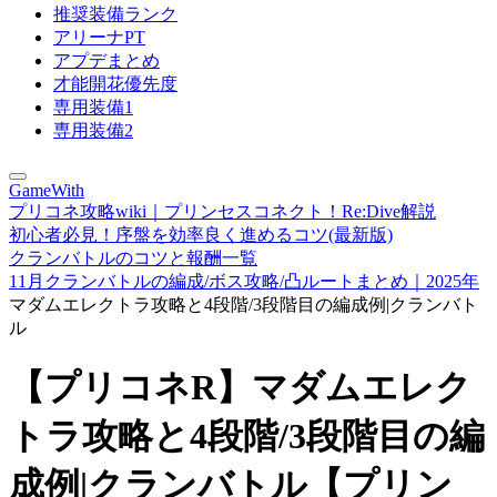
推奨装備ランク
アリーナPT
アプデまとめ
才能開花優先度
専用装備1
専用装備2
GameWith
プリコネ攻略wiki｜プリンセスコネクト！Re:Dive解説
初心者必見！序盤を効率良く進めるコツ(最新版)
クランバトルのコツと報酬一覧
11月クランバトルの編成/ボス攻略/凸ルートまとめ｜2025年
マダムエレクトラ攻略と4段階/3段階目の編成例|クランバト
ル
【プリコネR】マダムエレク
トラ攻略と4段階/3段階目の編
成例|クランバトル【プリン