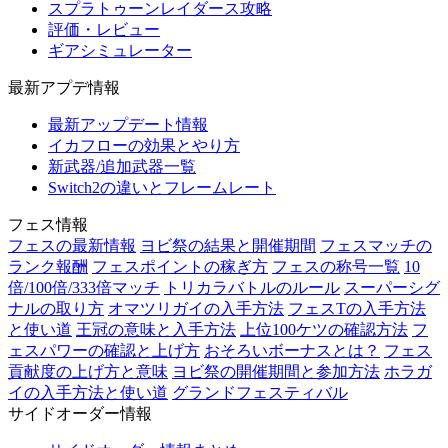
スプラトゥーンレイダース攻略
評価・レビュー
ギアシミュレーター
最新アプデ情報
最新アップデート情報
イカフローの効果とやり方
新武器/追加武器一覧
Switch2の違いとフレームレート
フェス情報
フェスの最新情報
ヨビ祭の結果と開催期間
フェスマッチの
ランク報酬
フェスポイントの稼ぎ方
フェスの称号一覧
10
倍/100倍/333倍マッチ
トリカラバトルのルール
スーパーシグ
ナルの取り方
オマツリガイの入手方法
フェスTの入手方法
と使い道
王冠の意味と入手方法
上位100ケツの確認方法
フ
ェスパワーの確認と上げ方
おそろいボーナスとは？
フェス
貢献度の上げ方と意味
ヨビ祭の開催期間と参加方法
ホラガ
イの入手方法と使い道
グランドフェスティバル
サイドオーダー情報