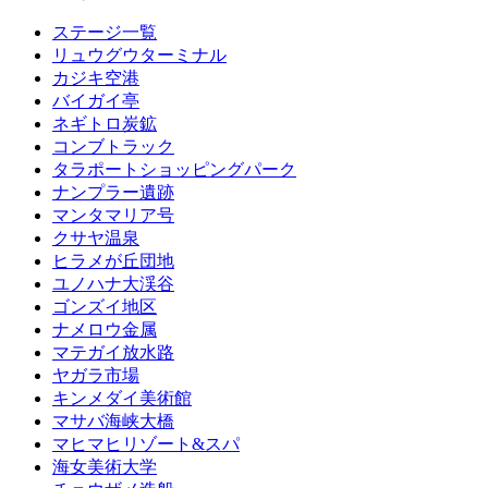
ステージ一覧
リュウグウターミナル
カジキ空港
バイガイ亭
ネギトロ炭鉱
コンブトラック
タラポートショッピングパーク
ナンプラー遺跡
マンタマリア号
クサヤ温泉
ヒラメが丘団地
ユノハナ大渓谷
ゴンズイ地区
ナメロウ金属
マテガイ放水路
ヤガラ市場
キンメダイ美術館
マサバ海峡大橋
マヒマヒリゾート&スパ
海女美術大学