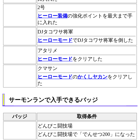
2号
ヒーロー装備
の強化ポイントを最大まで手
に入れた
DJタコワサ将軍
ヒーローモード
でDJタコワサ将軍を倒した
アタリメ
ヒーローモード
をクリアした
クマサン
ヒーローモード
の
かくしヤカン
をクリアし
た
サーモンランで入手できるバッジ
バッジ
取得条件
どんぴこ闘技場
どんぴこ闘技場で「でんせつ200」になった