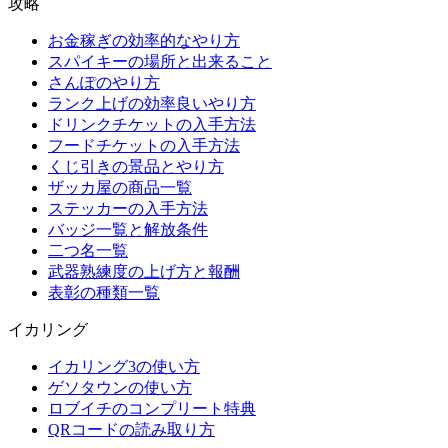
攻略
お金稼ぎの効率的なやり方
スパイキーの場所と出来ること
さんぽのやり方
ランク上げの効率良いやり方
ドリンクチケットの入手方法
フードチケットの入手方法
くじ引きの景品とやり方
ザッカ屋の商品一覧
ステッカーの入手方法
バッジ一覧と解放条件
二つ名一覧
武器熟練度の上げ方と報酬
表彰の種類一覧
イカリング
イカリング3の使い方
ゲソタウンの使い方
ロブイチのコンプリート特典
QRコードの読み取り方