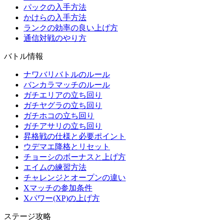
パックの入手方法
かけらの入手方法
ランクの効率の良い上げ方
通信対戦のやり方
バトル情報
ナワバリバトルのルール
バンカラマッチのルール
ガチエリアの立ち回り
ガチヤグラの立ち回り
ガチホコの立ち回り
ガチアサリの立ち回り
昇格戦の仕様と必要ポイント
ウデマエ降格とリセット
チョーシのボーナスと上げ方
エイムの練習方法
チャレンジとオープンの違い
Xマッチの参加条件
Xパワー(XP)の上げ方
ステージ攻略