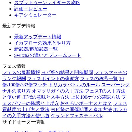
スプラトゥーンレイダース攻略
評価・レビュー
ギアシミュレーター
最新アプデ情報
最新アップデート情報
イカフローの効果とやり方
新武器/追加武器一覧
Switch2の違いとフレームレート
フェス情報
フェスの最新情報
ヨビ祭の結果と開催期間
フェスマッチの
ランク報酬
フェスポイントの稼ぎ方
フェスの称号一覧
10
倍/100倍/333倍マッチ
トリカラバトルのルール
スーパーシグ
ナルの取り方
オマツリガイの入手方法
フェスTの入手方法
と使い道
王冠の意味と入手方法
上位100ケツの確認方法
フ
ェスパワーの確認と上げ方
おそろいボーナスとは？
フェス
貢献度の上げ方と意味
ヨビ祭の開催期間と参加方法
ホラガ
イの入手方法と使い道
グランドフェスティバル
サイドオーダー情報