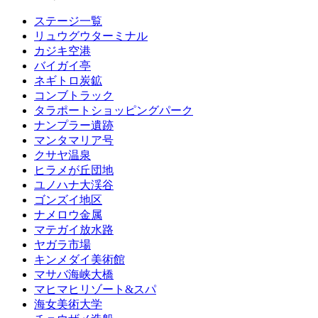
ステージ一覧
リュウグウターミナル
カジキ空港
バイガイ亭
ネギトロ炭鉱
コンブトラック
タラポートショッピングパーク
ナンプラー遺跡
マンタマリア号
クサヤ温泉
ヒラメが丘団地
ユノハナ大渓谷
ゴンズイ地区
ナメロウ金属
マテガイ放水路
ヤガラ市場
キンメダイ美術館
マサバ海峡大橋
マヒマヒリゾート&スパ
海女美術大学