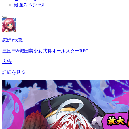
最強スペシャル
恋姫†大戦
三国志&戦国美少女武将オールスターRPG
広告
詳細を見る