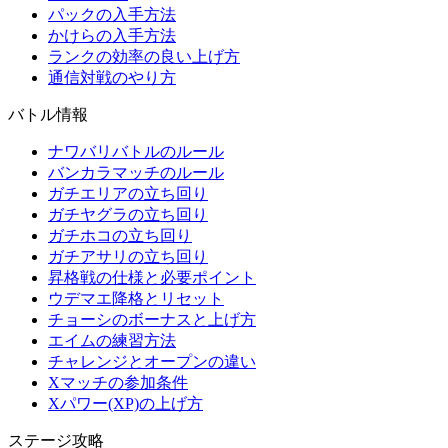
パックの入手方法
かけらの入手方法
ランクの効率の良い上げ方
通信対戦のやり方
バトル情報
ナワバリバトルのルール
バンカラマッチのルール
ガチエリアの立ち回り
ガチヤグラの立ち回り
ガチホコの立ち回り
ガチアサリの立ち回り
昇格戦の仕様と必要ポイント
ウデマエ降格とリセット
チョーシのボーナスと上げ方
エイムの練習方法
チャレンジとオープンの違い
Xマッチの参加条件
Xパワー(XP)の上げ方
ステージ攻略