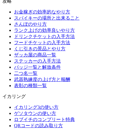
攻略
お金稼ぎの効率的なやり方
スパイキーの場所と出来ること
さんぽのやり方
ランク上げの効率良いやり方
ドリンクチケットの入手方法
フードチケットの入手方法
くじ引きの景品とやり方
ザッカ屋の商品一覧
ステッカーの入手方法
バッジ一覧と解放条件
二つ名一覧
武器熟練度の上げ方と報酬
表彰の種類一覧
イカリング
イカリング3の使い方
ゲソタウンの使い方
ロブイチのコンプリート特典
QRコードの読み取り方