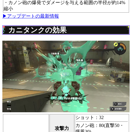
・カノン砲の爆発でダメージを与える範囲の半径が約14%
縮小
▶アップデートの最新情報
カニタンクの効果
ショット：32
カノン砲：80(直撃50・
攻撃力
爆風30)