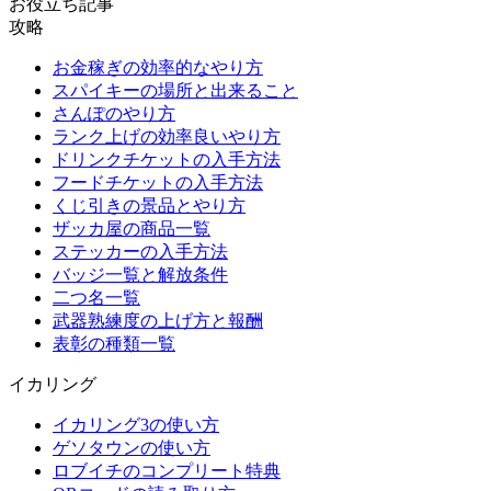
お役立ち記事
攻略
お金稼ぎの効率的なやり方
スパイキーの場所と出来ること
さんぽのやり方
ランク上げの効率良いやり方
ドリンクチケットの入手方法
フードチケットの入手方法
くじ引きの景品とやり方
ザッカ屋の商品一覧
ステッカーの入手方法
バッジ一覧と解放条件
二つ名一覧
武器熟練度の上げ方と報酬
表彰の種類一覧
イカリング
イカリング3の使い方
ゲソタウンの使い方
ロブイチのコンプリート特典