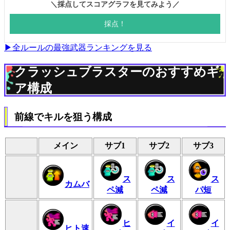
▶全ルールの最強武器ランキングを見る
クラッシュブラスターのおすすめギ
ア構成
前線でキルを狙う構成
メイン
サブ1
サブ2
サブ3
ス
ス
ス
カムバ
ペ減
ペ減
パ短
ヒ
イ
イ
ヒト速