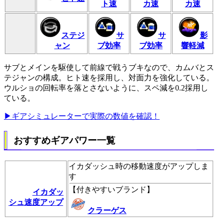
ト速
カ速
カ速
ステジ
サ
サ
影
ャン
ブ効率
ブ効率
響軽減
サブとメインを駆使して前線で戦うブキなので、カムバとス
テジャンの構成。ヒト速を採用し、対面力を強化している。
ウルショの回転率を落とさないように、スペ減を0.2採用し
ている。
▶ギアシミュレーターで実際の数値を確認！
おすすめギアパワー一覧
イカダッシュ時の移動速度がアップしま
す
【
付きやすいブランド
】
イカダッ
シュ速度アップ
クラーゲス