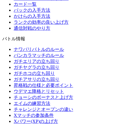
カード一覧
パックの入手方法
かけらの入手方法
ランクの効率の良い上げ方
通信対戦のやり方
バトル情報
ナワバリバトルのルール
バンカラマッチのルール
ガチエリアの立ち回り
ガチヤグラの立ち回り
ガチホコの立ち回り
ガチアサリの立ち回り
昇格戦の仕様と必要ポイント
ウデマエ降格とリセット
チョーシのボーナスと上げ方
エイムの練習方法
チャレンジとオープンの違い
Xマッチの参加条件
Xパワー(XP)の上げ方