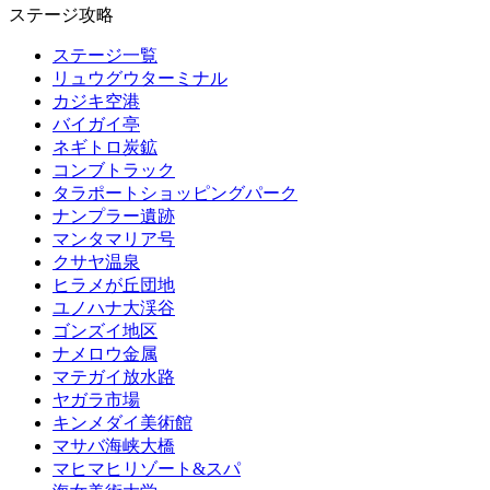
ステージ攻略
ステージ一覧
リュウグウターミナル
カジキ空港
バイガイ亭
ネギトロ炭鉱
コンブトラック
タラポートショッピングパーク
ナンプラー遺跡
マンタマリア号
クサヤ温泉
ヒラメが丘団地
ユノハナ大渓谷
ゴンズイ地区
ナメロウ金属
マテガイ放水路
ヤガラ市場
キンメダイ美術館
マサバ海峡大橋
マヒマヒリゾート&スパ