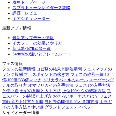
攻略トップページ
スプラトゥーンレイダース攻略
評価・レビュー
ギアシミュレーター
最新アプデ情報
最新アップデート情報
イカフローの効果とやり方
新武器/追加武器一覧
Switch2の違いとフレームレート
フェス情報
フェスの最新情報
ヨビ祭の結果と開催期間
フェスマッチの
ランク報酬
フェスポイントの稼ぎ方
フェスの称号一覧
10
倍/100倍/333倍マッチ
トリカラバトルのルール
スーパーシグ
ナルの取り方
オマツリガイの入手方法
フェスTの入手方法
と使い道
王冠の意味と入手方法
上位100ケツの確認方法
フ
ェスパワーの確認と上げ方
おそろいボーナスとは？
フェス
貢献度の上げ方と意味
ヨビ祭の開催期間と参加方法
ホラガ
イの入手方法と使い道
グランドフェスティバル
サイドオーダー情報