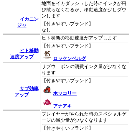
地面をイカダッシュした時にインクが飛
び散らなくなるが、移動速度が少しダウ
ンします
イカニン
【
付きやすいブランド
】
ジャ
なし
ヒト状態の移動速度がアップします
【
付きやすいブランド
】
ヒト移動
速度アップ
ロッケンベルグ
サブウェポンの消費インク量が少なくな
ります
【
付きやすいブランド
】
サブ効率
ホッコリー
アップ
アナアキ
プレイヤーがやられた時のスペシャルゲ
ージの減少量が少なくなります
【
付きやすいブランド
】