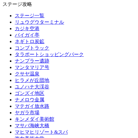
ステージ攻略
ステージ一覧
リュウグウターミナル
カジキ空港
バイガイ亭
ネギトロ炭鉱
コンブトラック
タラポートショッピングパーク
ナンプラー遺跡
マンタマリア号
クサヤ温泉
ヒラメが丘団地
ユノハナ大渓谷
ゴンズイ地区
ナメロウ金属
マテガイ放水路
ヤガラ市場
キンメダイ美術館
マサバ海峡大橋
マヒマヒリゾート&スパ