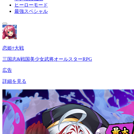
ヒーローモード
最強スペシャル
恋姫†大戦
三国志&戦国美少女武将オールスターRPG
広告
詳細を見る