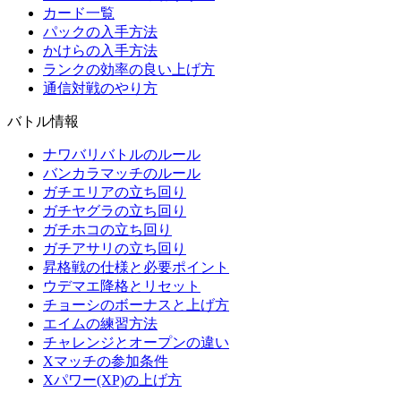
カード一覧
パックの入手方法
かけらの入手方法
ランクの効率の良い上げ方
通信対戦のやり方
バトル情報
ナワバリバトルのルール
バンカラマッチのルール
ガチエリアの立ち回り
ガチヤグラの立ち回り
ガチホコの立ち回り
ガチアサリの立ち回り
昇格戦の仕様と必要ポイント
ウデマエ降格とリセット
チョーシのボーナスと上げ方
エイムの練習方法
チャレンジとオープンの違い
Xマッチの参加条件
Xパワー(XP)の上げ方