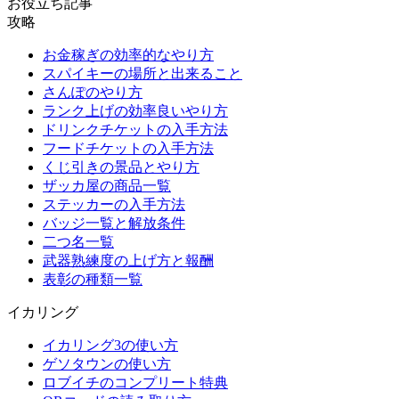
お役立ち記事
攻略
お金稼ぎの効率的なやり方
スパイキーの場所と出来ること
さんぽのやり方
ランク上げの効率良いやり方
ドリンクチケットの入手方法
フードチケットの入手方法
くじ引きの景品とやり方
ザッカ屋の商品一覧
ステッカーの入手方法
バッジ一覧と解放条件
二つ名一覧
武器熟練度の上げ方と報酬
表彰の種類一覧
イカリング
イカリング3の使い方
ゲソタウンの使い方
ロブイチのコンプリート特典