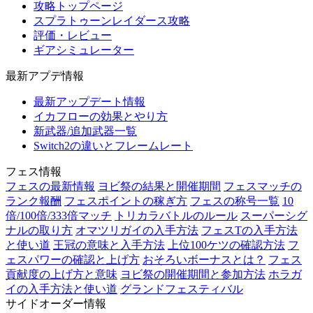
攻略トップページ
スプラトゥーンレイダース攻略
評価・レビュー
ギアシミュレーター
最新アプデ情報
最新アップデート情報
イカフローの効果とやり方
新武器/追加武器一覧
Switch2の違いとフレームレート
フェス情報
フェスの最新情報
ヨビ祭の結果と開催期間
フェスマッチの
ランク報酬
フェスポイントの稼ぎ方
フェスの称号一覧
10
倍/100倍/333倍マッチ
トリカラバトルのルール
スーパーシグ
ナルの取り方
オマツリガイの入手方法
フェスTの入手方法
と使い道
王冠の意味と入手方法
上位100ケツの確認方法
フ
ェスパワーの確認と上げ方
おそろいボーナスとは？
フェス
貢献度の上げ方と意味
ヨビ祭の開催期間と参加方法
ホラガ
イの入手方法と使い道
グランドフェスティバル
サイドオーダー情報