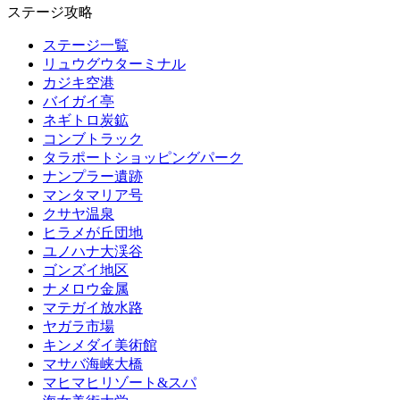
ステージ攻略
ステージ一覧
リュウグウターミナル
カジキ空港
バイガイ亭
ネギトロ炭鉱
コンブトラック
タラポートショッピングパーク
ナンプラー遺跡
マンタマリア号
クサヤ温泉
ヒラメが丘団地
ユノハナ大渓谷
ゴンズイ地区
ナメロウ金属
マテガイ放水路
ヤガラ市場
キンメダイ美術館
マサバ海峡大橋
マヒマヒリゾート&スパ