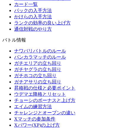
カード一覧
パックの入手方法
かけらの入手方法
ランクの効率の良い上げ方
通信対戦のやり方
バトル情報
ナワバリバトルのルール
バンカラマッチのルール
ガチエリアの立ち回り
ガチヤグラの立ち回り
ガチホコの立ち回り
ガチアサリの立ち回り
昇格戦の仕様と必要ポイント
ウデマエ降格とリセット
チョーシのボーナスと上げ方
エイムの練習方法
チャレンジとオープンの違い
Xマッチの参加条件
Xパワー(XP)の上げ方