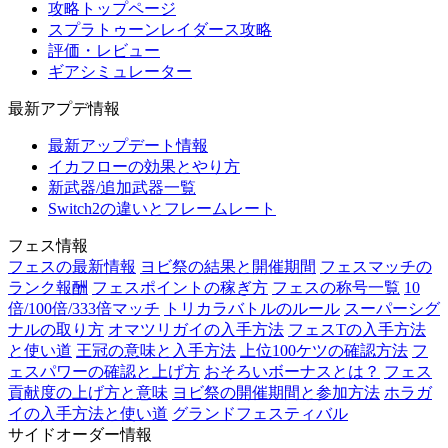
攻略トップページ
スプラトゥーンレイダース攻略
評価・レビュー
ギアシミュレーター
最新アプデ情報
最新アップデート情報
イカフローの効果とやり方
新武器/追加武器一覧
Switch2の違いとフレームレート
フェス情報
フェスの最新情報
ヨビ祭の結果と開催期間
フェスマッチの
ランク報酬
フェスポイントの稼ぎ方
フェスの称号一覧
10
倍/100倍/333倍マッチ
トリカラバトルのルール
スーパーシグ
ナルの取り方
オマツリガイの入手方法
フェスTの入手方法
と使い道
王冠の意味と入手方法
上位100ケツの確認方法
フ
ェスパワーの確認と上げ方
おそろいボーナスとは？
フェス
貢献度の上げ方と意味
ヨビ祭の開催期間と参加方法
ホラガ
イの入手方法と使い道
グランドフェスティバル
サイドオーダー情報