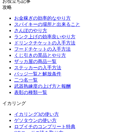
お役立ち記事
攻略
お金稼ぎの効率的なやり方
スパイキーの場所と出来ること
さんぽのやり方
ランク上げの効率良いやり方
ドリンクチケットの入手方法
フードチケットの入手方法
くじ引きの景品とやり方
ザッカ屋の商品一覧
ステッカーの入手方法
バッジ一覧と解放条件
二つ名一覧
武器熟練度の上げ方と報酬
表彰の種類一覧
イカリング
イカリング3の使い方
ゲソタウンの使い方
ロブイチのコンプリート特典