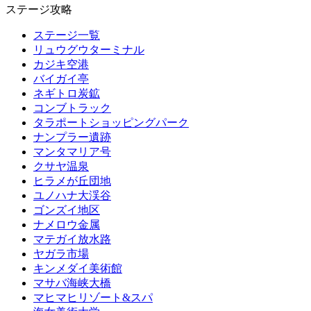
ステージ攻略
ステージ一覧
リュウグウターミナル
カジキ空港
バイガイ亭
ネギトロ炭鉱
コンブトラック
タラポートショッピングパーク
ナンプラー遺跡
マンタマリア号
クサヤ温泉
ヒラメが丘団地
ユノハナ大渓谷
ゴンズイ地区
ナメロウ金属
マテガイ放水路
ヤガラ市場
キンメダイ美術館
マサバ海峡大橋
マヒマヒリゾート&スパ