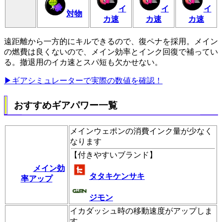
イ
イ
イ
対物
カ速
カ速
カ速
遠距離から一方的にキルできるので、復ペナを採用。メイン
の燃費は良くないので、メイン効率とインク回復で補ってい
る。撤退用のイカ速とスパ短も欠かせない。
▶ギアシミュレーターで実際の数値を確認！
おすすめギアパワー一覧
メインウェポンの消費インク量が少なく
なります
【
付きやすいブランド
】
メイン効
タタキケンサキ
率アップ
ジモン
イカダッシュ時の移動速度がアップしま
す