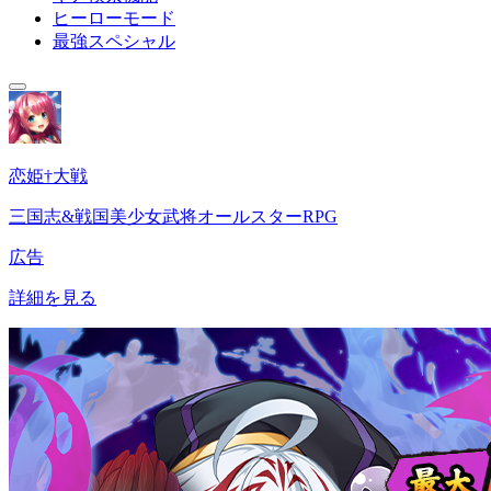
ヒーローモード
最強スペシャル
恋姫†大戦
三国志&戦国美少女武将オールスターRPG
広告
詳細を見る