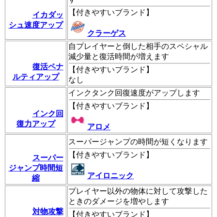
【
付きやすいブランド
】
イカダッ
シュ速度アップ
クラーゲス
自プレイヤーと倒した相手のスペシャル
減少量と復活時間が増えます
復活ペナ
【
付きやすいブランド
】
ルティアップ
なし
インクタンク回復速度がアップします
【
付きやすいブランド
】
インク回
復力アップ
アロメ
スーパージャンプの時間が短くなります
【
付きやすいブランド
】
スーパー
ジャンプ時間短
アイロニック
縮
プレイヤー以外の物体に対して攻撃した
ときのダメージを増やします
対物攻撃
【
付きやすいブランド
】