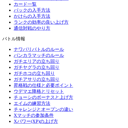
カード一覧
パックの入手方法
かけらの入手方法
ランクの効率の良い上げ方
通信対戦のやり方
バトル情報
ナワバリバトルのルール
バンカラマッチのルール
ガチエリアの立ち回り
ガチヤグラの立ち回り
ガチホコの立ち回り
ガチアサリの立ち回り
昇格戦の仕様と必要ポイント
ウデマエ降格とリセット
チョーシのボーナスと上げ方
エイムの練習方法
チャレンジとオープンの違い
Xマッチの参加条件
Xパワー(XP)の上げ方