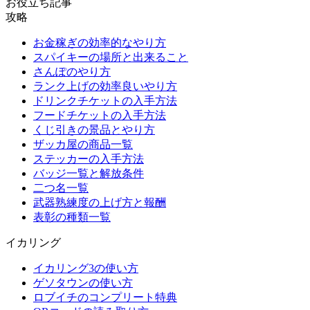
お役立ち記事
攻略
お金稼ぎの効率的なやり方
スパイキーの場所と出来ること
さんぽのやり方
ランク上げの効率良いやり方
ドリンクチケットの入手方法
フードチケットの入手方法
くじ引きの景品とやり方
ザッカ屋の商品一覧
ステッカーの入手方法
バッジ一覧と解放条件
二つ名一覧
武器熟練度の上げ方と報酬
表彰の種類一覧
イカリング
イカリング3の使い方
ゲソタウンの使い方
ロブイチのコンプリート特典