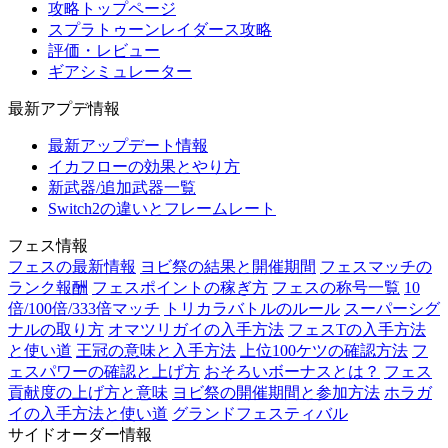
攻略トップページ
スプラトゥーンレイダース攻略
評価・レビュー
ギアシミュレーター
最新アプデ情報
最新アップデート情報
イカフローの効果とやり方
新武器/追加武器一覧
Switch2の違いとフレームレート
フェス情報
フェスの最新情報
ヨビ祭の結果と開催期間
フェスマッチの
ランク報酬
フェスポイントの稼ぎ方
フェスの称号一覧
10
倍/100倍/333倍マッチ
トリカラバトルのルール
スーパーシグ
ナルの取り方
オマツリガイの入手方法
フェスTの入手方法
と使い道
王冠の意味と入手方法
上位100ケツの確認方法
フ
ェスパワーの確認と上げ方
おそろいボーナスとは？
フェス
貢献度の上げ方と意味
ヨビ祭の開催期間と参加方法
ホラガ
イの入手方法と使い道
グランドフェスティバル
サイドオーダー情報