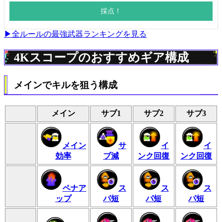
▶全ルールの最強武器ランキングを見る
4Kスコープのおすすめギア構成
メインでキルを狙う構成
メイン
サブ1
サブ2
サブ3
メイン
サ
イ
イ
効率
ブ減
ンク回復
ンク回復
ペナア
ス
ス
ス
ップ
パ短
パ短
パ短