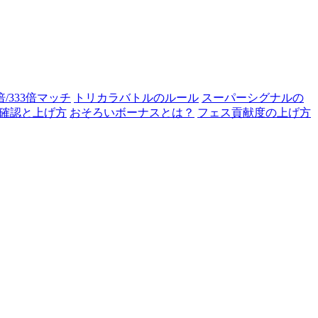
0倍/333倍マッチ
トリカラバトルのルール
スーパーシグナルの
確認と上げ方
おそろいボーナスとは？
フェス貢献度の上げ方