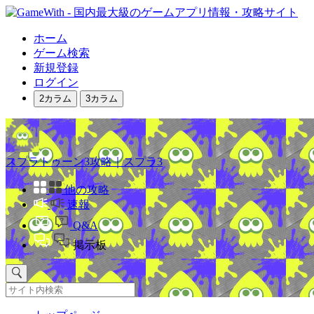
ホーム
ゲーム検索
新規登録
ログイン
2カラム
3カラム
スプラトゥーン3攻略｜スプラ3
他の攻略
速報
Q&A
掲示板