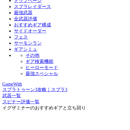
トップページ
スプラレイダース
最強武器
全武器評価
おすすめギア構成
サイドオーダー
フェス
サーモンラン
ギアシミュ
その他
ギア検索機能
ヒーローモード
最強スペシャル
GameWith
スプラトゥーン3攻略｜スプラ3
武器一覧
スピナー評価一覧
イグザミナーのおすすめギアと立ち回り