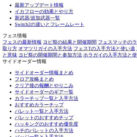
最新アップデート情報
イカフローの効果とやり方
新武器/追加武器一覧
Switch2の違いとフレームレート
フェス情報
フェスの最新情報
ヨビ祭の結果と開催期間
フェスマッチのラ
取り方
オマツリガイの入手方法
フェスTの入手方法と使い道
と意味
ヨビ祭の開催期間と参加方法
ホラガイの入手方法と使
サイドオーダー情報
サイドオーダー情報まとめ
フロア攻略まとめ
クリア後の報酬とやりこみ
サイドオーダーのギア一覧
カラーチップ一覧と入手方法
おすすめカラーチップ
パレット一覧と入手方法
パレットのおすすめチップ
ハッキングのおすすめ優先度
ハチのパレットの入手方法
バッジ一覧と入手方法