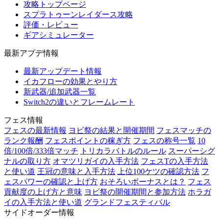
攻略トップページ
スプラトゥーンレイダース攻略
評価・レビュー
ギアシミュレーター
最新アプデ情報
最新アップデート情報
イカフローの効果とやり方
新武器/追加武器一覧
Switch2の違いとフレームレート
フェス情報
フェスの最新情報
ヨビ祭の結果と開催期間
フェスマッチの
ランク報酬
フェスポイントの稼ぎ方
フェスの称号一覧
10
倍/100倍/333倍マッチ
トリカラバトルのルール
スーパーシグ
ナルの取り方
オマツリガイの入手方法
フェスTの入手方法
と使い道
王冠の意味と入手方法
上位100ケツの確認方法
フ
ェスパワーの確認と上げ方
おそろいボーナスとは？
フェス
貢献度の上げ方と意味
ヨビ祭の開催期間と参加方法
ホラガ
イの入手方法と使い道
グランドフェスティバル
サイドオーダー情報