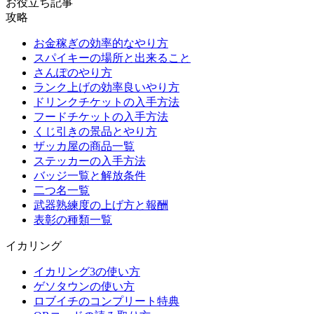
お役立ち記事
攻略
お金稼ぎの効率的なやり方
スパイキーの場所と出来ること
さんぽのやり方
ランク上げの効率良いやり方
ドリンクチケットの入手方法
フードチケットの入手方法
くじ引きの景品とやり方
ザッカ屋の商品一覧
ステッカーの入手方法
バッジ一覧と解放条件
二つ名一覧
武器熟練度の上げ方と報酬
表彰の種類一覧
イカリング
イカリング3の使い方
ゲソタウンの使い方
ロブイチのコンプリート特典