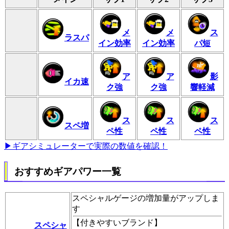
メ
メ
ス
ラスパ
イン効率
イン効率
パ短
ア
ア
影
イカ速
ク強
ク強
響軽減
ス
ス
ス
スペ増
ペ性
ペ性
ペ性
▶ギアシミュレーターで実際の数値を確認！
おすすめギアパワー一覧
スペシャルゲージの増加量がアップしま
す
【
付きやすいブランド
】
スペシャ