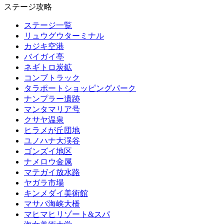
ステージ攻略
ステージ一覧
リュウグウターミナル
カジキ空港
バイガイ亭
ネギトロ炭鉱
コンブトラック
タラポートショッピングパーク
ナンプラー遺跡
マンタマリア号
クサヤ温泉
ヒラメが丘団地
ユノハナ大渓谷
ゴンズイ地区
ナメロウ金属
マテガイ放水路
ヤガラ市場
キンメダイ美術館
マサバ海峡大橋
マヒマヒリゾート&スパ