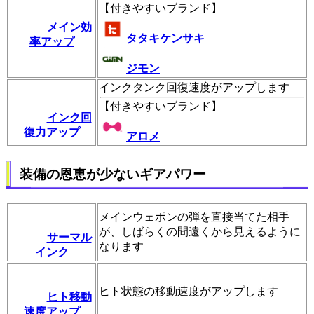
【
付きやすいブランド
】
メイン効
タタキケンサキ
率アップ
ジモン
インクタンク回復速度がアップします
【
付きやすいブランド
】
インク回
復力アップ
アロメ
装備の恩恵が少ないギアパワー
メインウェポンの弾を直接当てた相手
が、しばらくの間遠くから見えるように
サーマル
なります
インク
ヒト状態の移動速度がアップします
ヒト移動
速度アップ