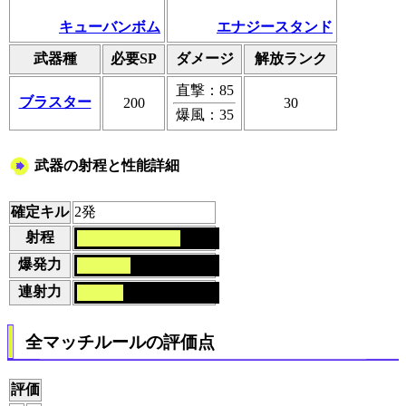
キューバンボム
エナジースタンド
武器種
必要SP
ダメージ
解放ランク
直撃：85
ブラスター
200
30
爆風：35
武器の射程と性能詳細
確定キル
2発
射程
爆発力
連射力
全マッチルールの評価点
評価