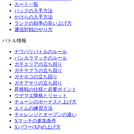
カード一覧
パックの入手方法
かけらの入手方法
ランクの効率の良い上げ方
通信対戦のやり方
バトル情報
ナワバリバトルのルール
バンカラマッチのルール
ガチエリアの立ち回り
ガチヤグラの立ち回り
ガチホコの立ち回り
ガチアサリの立ち回り
昇格戦の仕様と必要ポイント
ウデマエ降格とリセット
チョーシのボーナスと上げ方
エイムの練習方法
チャレンジとオープンの違い
Xマッチの参加条件
Xパワー(XP)の上げ方