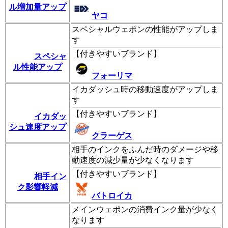
ル増加量アップ
ヤコ
スペシャルウェポンの性能がアップしま
す
【
付きやすいブランド
】
スペシャ
ル性能アップ
フォーリマ
イカダッシュ時の移動速度がアップしま
す
【
付きやすいブランド
】
イカダッ
シュ速度アップ
クラーゲス
相手のインクをふんだ時のダメージや移
動速度の減少量が少なくなります
【
付きやすいブランド
】
相手イン
ク影響軽減
バトロイカ
メインウェポンの消費インク量が少なく
なります